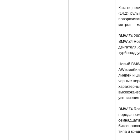
Кстати, не
(14,2), рул
поворачиваю
метров — м
BMW Z4 200
BMW Z4 Roa
двигателя,
турбонаддув
Новый BMW 
AWтомобиля
линией и ши
черные пер
характерны
высококачес
увеличения
BMW Z4 Roa
передач; си
семнадцати
биксенонов
типа и кон