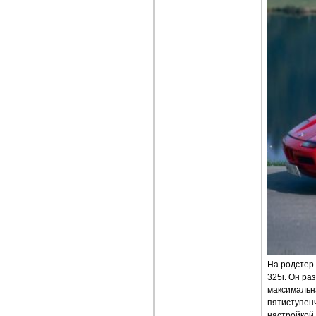
На родстер
325i. Он ра
максимальн
пятиступенч
настройкой