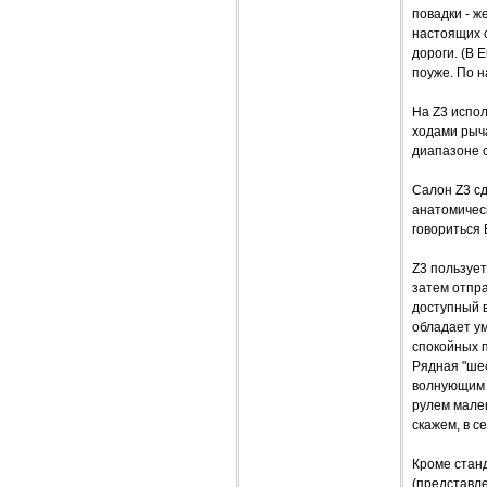
повадки - ж
настоящих с
дороги. (В 
поуже. По н
На Z3 испо
ходами рыч
диапазоне 
Салон Z3 сд
анатомическ
говориться
Z3 пользует
затем отпр
доступный в
обладает у
спокойных п
Рядная "шес
волнующим 
рулем мален
скажем, в 
Кроме станд
(представле