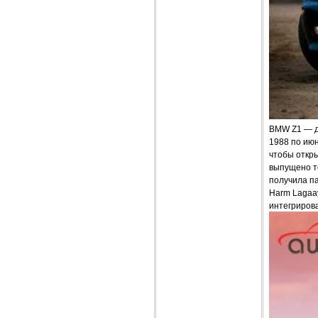
BMW Z1 — д
1988 по июн
чтобы откры
выпущено т
получила па
Harm Lagaay
интегрирова