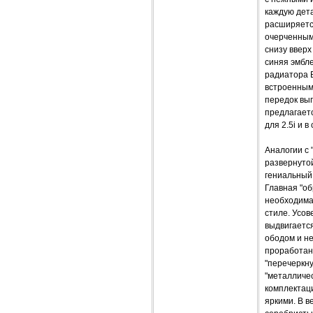
каждую дета
расширяется
очерченным 
снизу вверх
синяя эмбл
радиатора 
встроенным
передок выг
предлагаетс
для 2.5i и 
Аналогии с 
развернуто
гениальный 
Главная "об
необходима
стиле. Усов
выдвигаетс
ободом и н
проработана
"перечеркну
"металличе
комплектац
яркими. В в