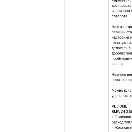
Характерис
дозировать 
чрезмерно 
повороте.
Нажатие кно
реакции ста
настройки 
плавную тр
делается бы
дорогах по
пробуксовку
заноса.
Немного неп
нервно реа
Можно конс
удовольстви
РЕЗЮМЕ
BMW Z4 3.0i
+ Отличная
расход топл
– Жесткая к