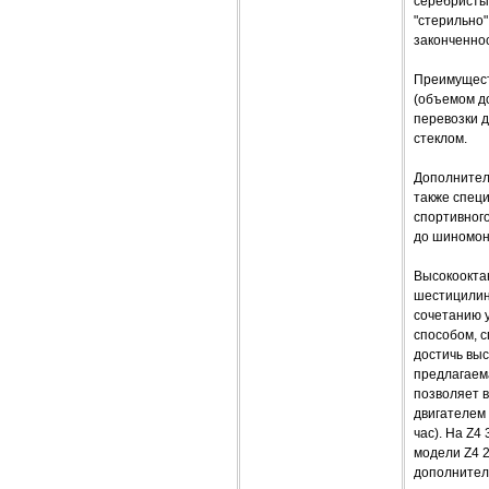
серебристы
"стерильно"
законченно
Преимущест
(объемом до
перевозки д
стеклом.
Дополнитель
также спец
спортивног
до шиномон
Высокоокта
шестицилин
сочетанию 
способом, 
достичь вы
предлагаема
позволяет 
двигателем 3
час). На Z4
модели Z4 2
дополнител