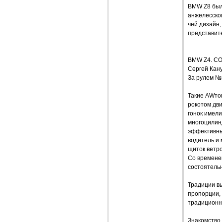
BMW Z8 был 
анжелесско
чей дизайн,
представит
BMW Z4. С
Сергей Кан
За рулем №
Такие AWто
рокотом дв
гонок имел
многоцилин
эффективны
водитель и 
щиток ветро
Со времене
состоятель
Традиции в
пропорции, 
традиционно
Знакомство 