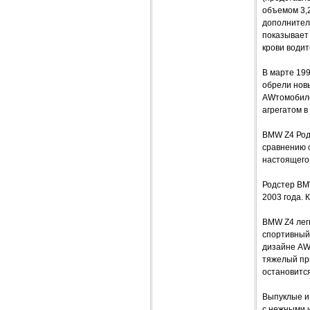
объемом 3,
дополнитель
показывает
крови водит
В марте 199
обрели новы
AWтомобилей
агрегатом в 
BMW Z4 Род
сравнению 
настоящего
Родстер BMW
2003 года. 
BMW Z4 легк
спортивный 
дизайне AW
тяжелый при
остановится
Выпуклые и 
с нежными 