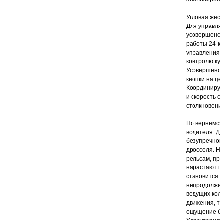
Угловая жес
Для управл
усовершенс
работы 24-
управления 
контролю к
Усовершенс
кнопки на ц
Координиру
и скорость
столкновен
Но вернемс
водителя. Д
безупречно
дросселя. 
рельсам, п
нарастают 
становится
непродолжит
ведущих кол
движения, 
ощущение б