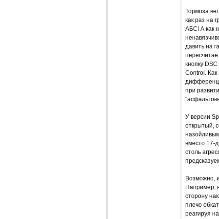
Тормоза вел
как раз на
АБС! А как 
ненавязчив
давить на 
пересчитае
кнопку DSC 
Control. Ка
дифференци
при развити
"асфальтов
У версии Sp
открытый, с
назойливым
вместо 17-д
столь агрес
предсказуем
Возможно, и
Например, 
сторону нак
плечо обкат
реагируя на