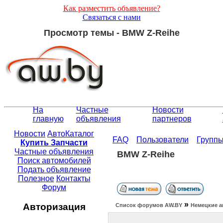
Как разместить объявление?
Связаться с нами
Просмотр темы - BMW Z-Reihe
На
Частные
Новости
главную
объявления
партнеров
Новости
АвтоКаталог
FAQ
Пользователи
Групп
Купить Запчасти
Частные объявления
BMW Z-Reihe
Поиск автомобилей
Подать объявление
Полезное
Контакты
Форум
»
Авторизация
Список форумов АW.BY
Немецкие а