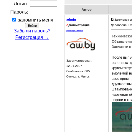
Логин:
Автор
Пароль:
запомнить меня
admin
Заголовок 
А
дминистрация
Добавлено: Пт
Забыли пароль?
цитировать
Технически
Регистрация →
Объявления
Запчасти к
После выпу
Зарегистрирован:
основных пр
12.01.2007
кругом энту
Сообщения: 685
эмблемой н
Откуда: г. Минск
свое время.
двухместны
штампованны
наружная о
пороги в то