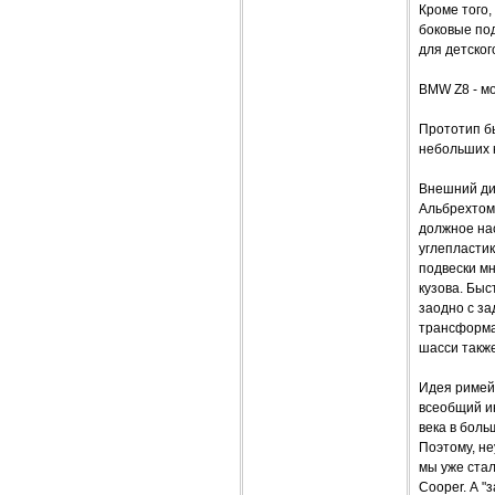
Кроме того,
боковые по
для детског
BMW Z8 - м
Прототип б
небольших 
Внешний ди
Альбрехтом
должное на
углепласти
подвески м
кузова. Бы
заодно с за
трансформа
шасси такж
Идея римей
всеобщий и
века в бол
Поэтому, не
мы уже стал
Cooper. А "