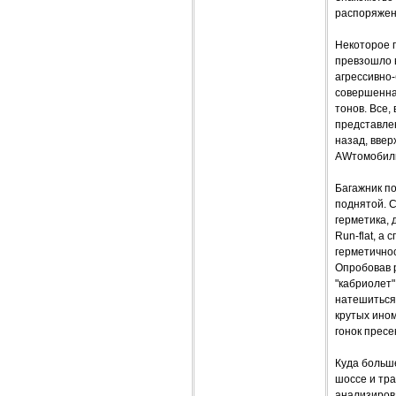
распоряжен
Некоторое п
превзошло 
агрессивно-
совершенна,
тонов. Все,
представле
назад, ввер
AWтомобилю
Багажник по
поднятой. С
герметика, 
Run-flat, а
герметично
Опробовав 
"кабриолет"
натешиться
крутых ином
гонок пресе
Куда больше
шоссе и тр
анализирова