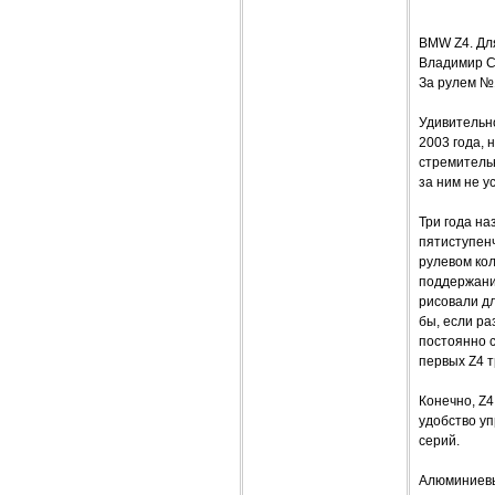
BMW Z4. Дл
Владимир С
За рулем №
Удивительн
2003 года, 
стремительн
за ним не у
Три года на
пятиступен
рулевом кол
поддержани
рисовали д
бы, если ра
постоянно 
первых Z4 т
Конечно, Z
удобство у
серий.
Алюминиевы