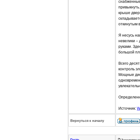
снабженные 
привыкнуть.
крыше дверн
складываетс
откинутым 
Я несусь на
невелики – 
руками. Зде
большой пл
Всего десят
контроль э
Мощные дис
одновремен
увлекательн
Определенно
Источник:
W
Вернуться к началу
Гость
Заголовок с