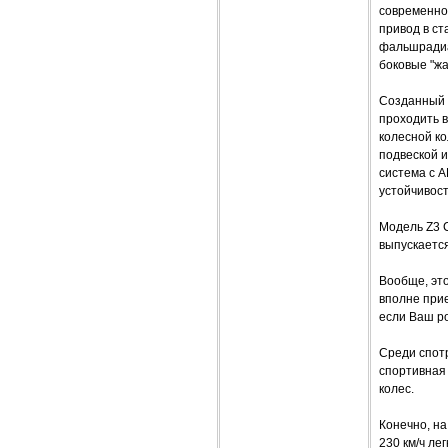
современно
привод в ст
фальшрадиа
боковые "ж
Созданный п
проходить в
колесной ко
подвеской 
система с А
устойчивос
Модель Z3 
выпускается
Вообще, это
вполне при
если Ваш ро
Среди спотр
спортивная 
колес.
Конечно, на
230 км/ч ле