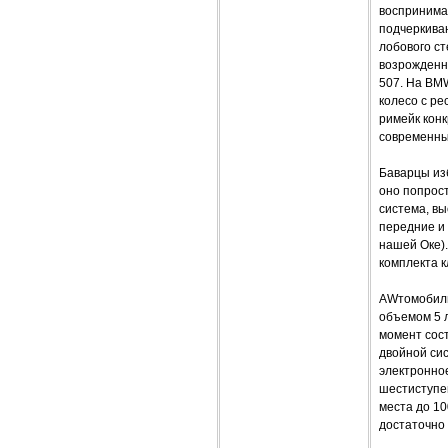
воспринимае
подчеркива
лобового ст
возрожденны
507. На BMW
колесо с ре
римейк конк
современны
Баварцы из
оно попрос
система, вы
передние и 
нашей Оке).
комплекта к
AWтомобиль
объемом 5 л
момент сост
двойной си
электронно
шестиступен
места до 10
достаточно 