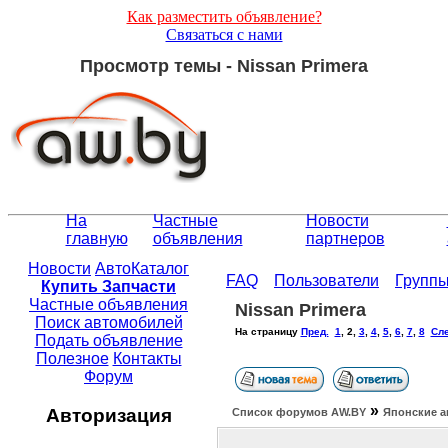
Как разместить объявление?
Связаться с нами
Просмотр темы - Nissan Primera
На
Частные
Новости
главную
объявления
партнеров
Новости
АвтоКаталог
FAQ
Пользователи
Групп
Купить Запчасти
Частные объявления
Nissan Primera
Поиск автомобилей
На страницу
Пред.
1
,
2
,
3
,
4
,
5
,
6
,
7
,
8
Сле
Подать объявление
Полезное
Контакты
Форум
»
Авторизация
Список форумов АW.BY
Японские а