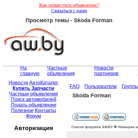
Как разместить объявление?
Связаться с нами
Просмотр темы - Skoda Forman
На
Частные
Новости
главную
объявления
партнеров
Новости
АвтоКаталог
FAQ
Пользователи
Групп
Купить Запчасти
Частные объявления
Skoda Forman
Поиск автомобилей
Подать объявление
Полезное
Контакты
Форум
»
Авторизация
Список форумов АW.BY
Немецкие а