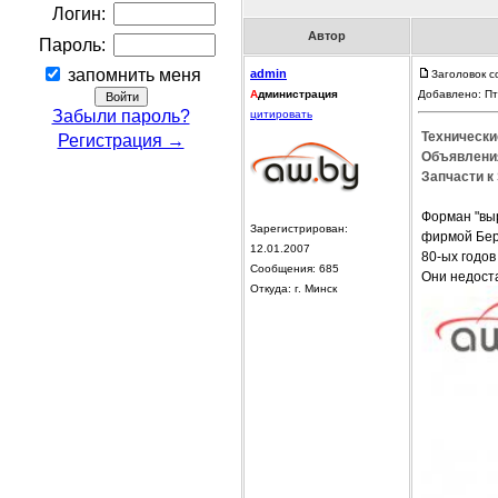
Логин:
Автор
Пароль:
запомнить меня
admin
Заголовок с
А
дминистрация
Добавлено: Пт
Забыли пароль?
цитировать
Технически
Регистрация →
Объявления
Запчасти к
Форман "вы
Зарегистрирован:
фирмой Берт
12.01.2007
80-ых годов
Сообщения: 685
Они недост
Откуда: г. Минск