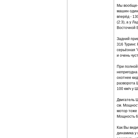
Мы вообще-т
машин одина
вперёд - 13
(2:3), а у 
Восточной 
Задний прив
316 Туринг.
серьёзная "
и очень чус
При полной 
непригодна
охотнее кид
разворота Ш
100 км/ч у 
Двигатель 
см. Мощност
мотор тоже 
Мощность 67
Как Вы види
динамика у 