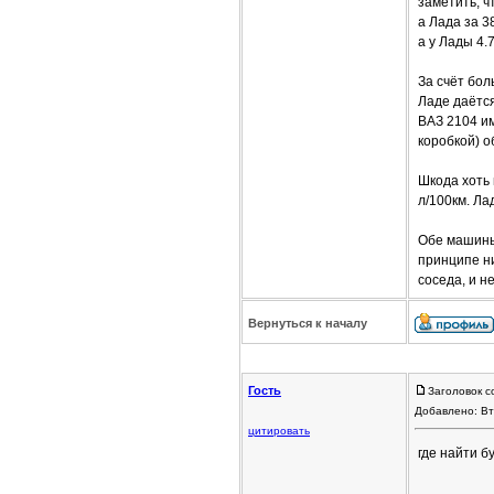
заметить, ч
а Лада за 3
а у Лады 4.7
За счёт бол
Ладе даётся
ВАЗ 2104 и
коробкой) о
Шкода хоть 
л/100км. Ла
Обе машины
принципе ни
соседа, и н
Вернуться к началу
Гость
Заголовок с
Добавлено: Вт
цитировать
где найти б