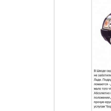
В Шкоде сид
не заботили
Ладе. Подр
ломаются - 
мало того ч
Абсолютно п
положении д
прочую еру
услугам "бо