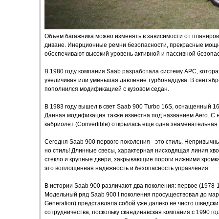
Объем багажника можно изменять в зависимости от планировк
диване. Инерционные ремни безопасности, прекрасные мощн
обеспечивают высокий уровень активной и пассивной безопас
В 1980 году компания Saab разработала систему APC, котора
увеличивая или уменьшая давление турбонаддува. В сентябр
пополнился модификацией с кузовом седан.
В 1983 году вышел в свет Saab 900 Turbo 16S, оснащенный 1
Данная модификация также известна под названием Aero. С н
кабриолет (Convertible) открылась еще одна знаменательная
Сегодня Saab 900 первого поколения - это стиль. Непривычн
но стиль! Длинные свесы, характерная нисходящая линия хво
стекло и крупные двери, закрывающие пороги нижними кромка
это воплощенная надежность и безопасность управления.
В истории Saab 900 различают два поколения: первое (1978-199
Модельный ряд Saab 900 I поколения просуществовал до мар
Generation) представляла собой уже далеко не чисто шведски
сотрудничества, поскольку скандинавская компания с 1990 год