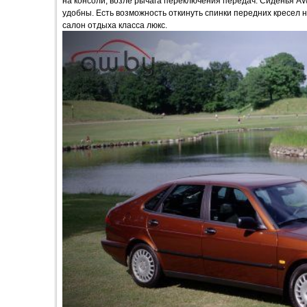
на консоли, возле рычага переключения передач. Сиденья 
удобны. Есть возможность откинуть спинки передних кресел н
салон отдыха класса люкс.