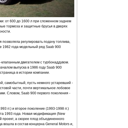
и: от 600 до 1600 л при сложенном заднем
ые тормоза и защитные брусья в дверях
ности.
я позволяла регулировать подачу топлива,
е 1982 года модельный ряд Saab 900
6-клапанным двигателем с турбонаддувом.
ачалом выпуска в 1986 году Saab 900
 страница в истории компании.
ый, самобытный, пусть немного устаревший -
стовой части, почти вертикальное лобовое
ми. Словом, Saab 900 первого поколения -
3 гг.) и второе поколение (1993-1998 гг.)
та 1993 года. Новая модификация (New
й проект, а скорее плод объединенного
а вошла в состав концерна General Motors и,