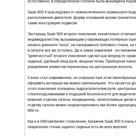
естественно, в определенной степени была вынуждена подчи
Saab 900 II унаследовал от новоиспеченного германского“род
расположение двигателя, форму основания кузова (значител
также конструкцию подвески.
Экстерьер Saab 900 второго поколения значительно отличает
индивидуалистом, вызывающим у окружающих полярные оценки
низкого длинного "носа", ни панорамного лобового стекла, ни
в силуэте все же остались. Да и замок зажигания - по-прежне
"девятисотый" второго поколения сделал шаг вперед по сра
сиденья, удобный обод руля, мощная печка. Приборная панел
управления климатом перенесены на центральную консоль.
Салон стал современнее, но сохранил при этом своеобразны
оформить интерьер как можно оригинальнее. Что касается до
этого поколения оснащены гидроусилителем руля, центральн
стеклоподъемниками и подушкой безопасности для водителя. 
кожаная отделка салона, кондиционер, легкосплавные диски
отделку салона можно охарактеризовать как более однород
900-го.
Как и в AWтомобилях I поколения, багажник Saab 900 II очень 
секционная стенка заднего сиденья есть во всех версиях.