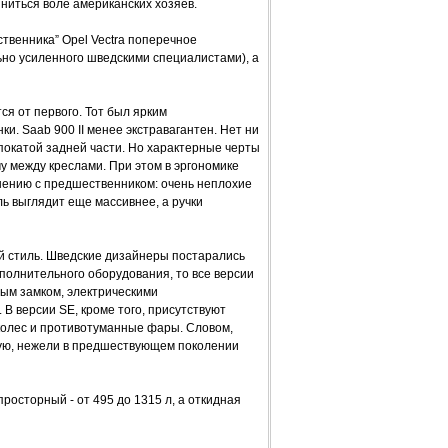
ниться воле американских хозяев.
ственника” Opel Vectra поперечное
ьно усиленного шведскими специалистами), а
ся от первого. Тот был ярким
. Saab 900 II менее экстравагантен. Нет ни
 покатой задней части. Но характерные черты
му между креслами. При этом в эргономике
внению с предшественником: очень неплохие
ь выглядит еще массивнее, а ручки
й стиль. Шведские дизайнеры постарались
полнительного оборудования, то все версии
ым замком, электрическими
В версии SE, кроме того, присутствуют
 колес и противотуманные фары. Словом,
ную, нежели в предшествующем поколении
просторный - от 495 до 1315 л, а откидная