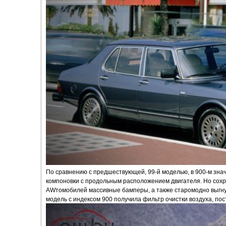
По сравнению с предшествующей, 99-й моделью, в 900-м знач
компоновки с продольным расположением двигателя. Но сох
AWтомобилей массивные бамперы, а также старомодно выгну
модель с индексом 900 получила фильтр очистки воздуха, пос