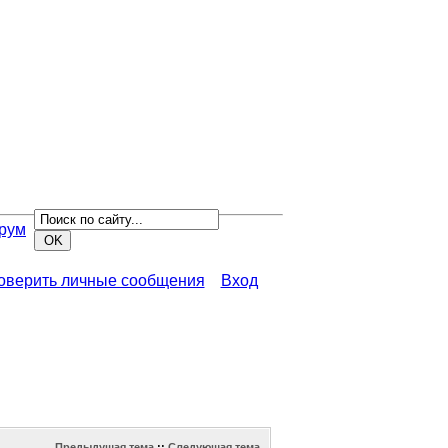
рум
роверить личные сообщения
Вход
Предыдущая тема
::
Следующая тема