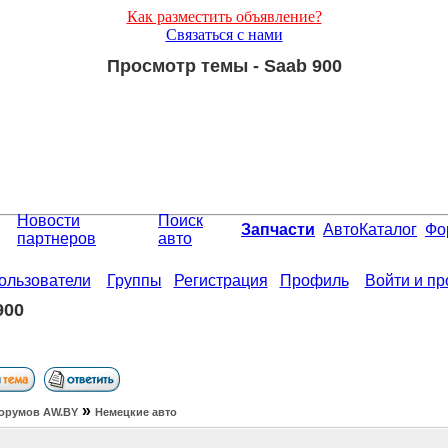
Как разместить объявление?
Связаться с нами
Просмотр темы - Saab 900
Новости
Поиск
Запчасти
АвтоКаталог
Фо
партнеров
авто
ользователи
Группы
Регистрация
Профиль
Войти и п
900
»
орумов АW.BY
Немецкие авто