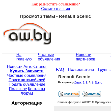
Как разместить объявление?
Связаться с нами
Просмотр темы - Renault Scenic
На
Частные
Новости
главную
объявления
партнеров
Новости
АвтоКаталог
FAQ
Пользователи
Групп
Купить Запчасти
Частные объявления
Renault Scenic
Поиск автомобилей
На страницу
Пред.
1
,
2
,
3
,
4
След.
Подать объявление
Полезное
Контакты
Форум
»
Авторизация
Список форумов АW.BY
Французски