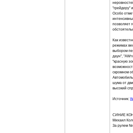
неровносте
"грейдеру" 
Особо отме
интенсивных
позволяет г
обстоятельс
Как извест
режимах вес
выбором пер
даун", "AWт
"красную зо
возможность
скромном об
Автомобиль
шума от дв
высокий сп
Источник:
W
СИНИЕ КО
Михаил Кол
За рулем №