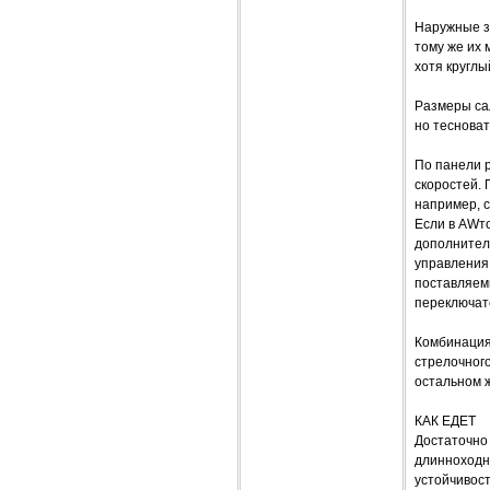
Наружные зе
тому же их 
хотя круглы
Размеры са
но тесноват
По панели 
скоростей. 
например, с
Если в AWт
дополнитель
управления 
поставляемы
переключате
Комбинация
стрелочного
остальном ж
КАК ЕДЕТ
Достаточно
длинноходна
устойчивост