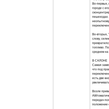
Во-первых, 
городе с е
сконцентри
пешеходах.
неопытному
переключен
Во-вторых, 
слову, селе
превратился
топливо. П
среднем на 
В САЛОНЕ
Самая замет
что под пра
переключени
есть две кн
увеличиват
Возле прив
AWтоматиче
передач поя
положение с