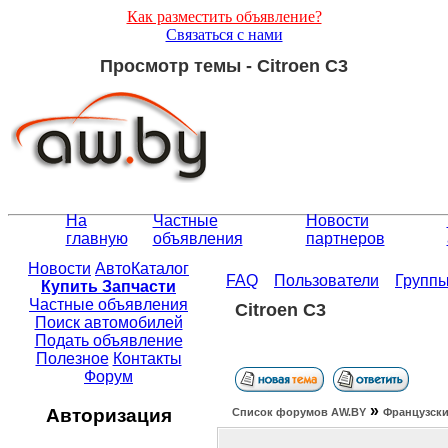
Как разместить объявление?
Связаться с нами
Просмотр темы - Citroen C3
На
Частные
Новости
главную
объявления
партнеров
Новости
АвтоКаталог
FAQ
Пользователи
Групп
Купить Запчасти
Частные объявления
Citroen C3
Поиск автомобилей
Подать объявление
Полезное
Контакты
Форум
»
Авторизация
Список форумов АW.BY
Французски