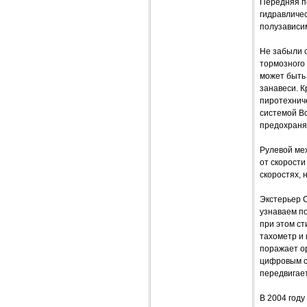
Передняя п
гидравличе
полузависи
Не забыли с
тормозного
может быть 
занавеси. К
пиротехнич
системой Bo
предохранят
Рулевой ме
от скорости
скоростях, 
Экстерьер 
узнаваем по
при этом ст
тахометр и 
поражает ор
цифровым с
передвигает
В 2004 году