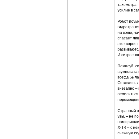
тахометра –
усилие в са
Робот поумн
гидротрансф
на волю, н
спасает лиш
это скорее 
развиваются
И ситроенов
Пожалуй, си
шумновата и
всегда была
Оставаясь л
внезапно – 
осмелиться
перемещени
Странный он
увы, – не п
нам пришли 
X-TR – с н
снежную ску