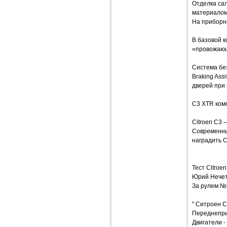
Отделка сал
материалом,
На приборн
В базовой 
«провожающ
Система бе
Braking Ass
дверей при
C3 XTR комп
Citroen C3
Современны
наградить C
Тест Citro
Юрий Нече
За рулем №
" Ситроен 
Переднеприв
Двигатели - 