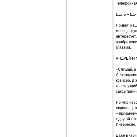
Телефонная 
ЦЕЛЬ – ЦЕ-
Привет, на
месяц поку
интересует,
воображени
глазами.
АНДРЕЙ И
«Слушай, а 
Северодвин
крейсер. В 
конструкций
закрытыми 
Но мир несо
европеец от
– привычную
к другой те
Интересно, 
Даже в каби