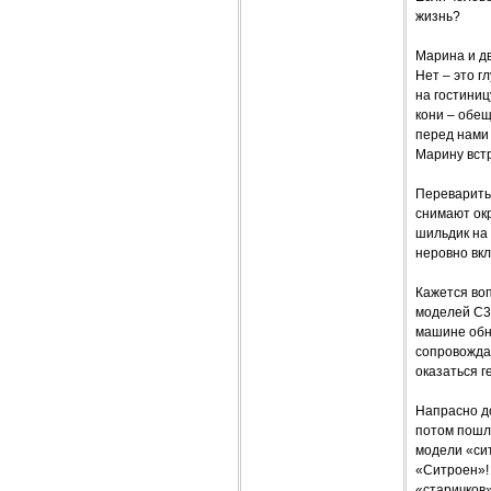
жизнь?
Марина и д
Нет – это г
на гостиниц
кони – обещ
перед нами 
Марину встр
Переварить
снимают окр
шильдик на 
неровно вк
Кажется воп
моделей С3 
машине обн
сопровожда
оказаться г
Напрасно до
потом пошл
модели «си
«Ситроен»! 
«старичков»