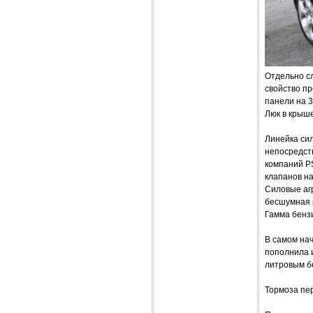
Отдельно сл
свойство п
панели на 3
Люк в крыше
Линейка си
непосредст
компаний PS
клапанов на
Силовые агр
бесшумная 
Гамма бензин
В самом нач
пополнила и
литровым б
Тормоза пер