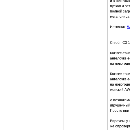
и выключала
пуская и ос
полной загр
мегаполиса 
Источник:
W
Citroёn C3 1
Как все-так
ангелочке е
на новогод
Как все-так
ангелочке е
на новогодн
женский AW
А познакоми
игрушечный.
Просто прит
Впрочем, у 
же опроверг