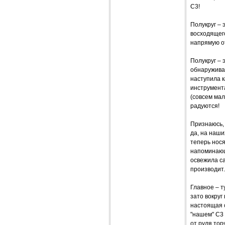
C3!
Полукруг – 
восходящего
напрямую о
Полукруг – 
обнаруживае
наступила к
инструмента
(совсем мал
радуются!
Признаюсь, 
да, на наш
теперь нося
напоминающи
освежила са
производит.
Главное – т
зато вокруг
настоящая с
"нашем" C3 
от руля тор