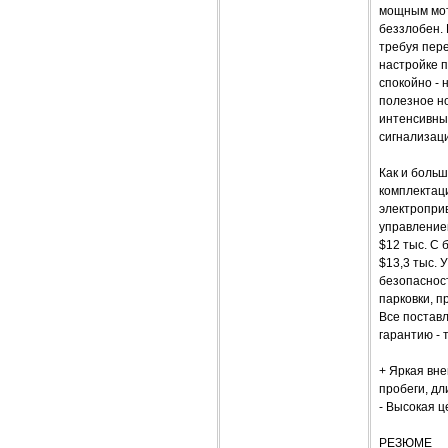
мощным мото
беззлобен. 
требуя пере
настройке п
спокойно - 
полезное н
интенсивны
сигнализаци
Как и боль
комплектац
электропри
управлением
$12 тыс. С 
$13,3 тыс. 
безопаснос
парковки, 
Все постав
гарантию - 
+ Яркая вн
пробеги, дл
- Высокая ц
РЕЗЮМЕ