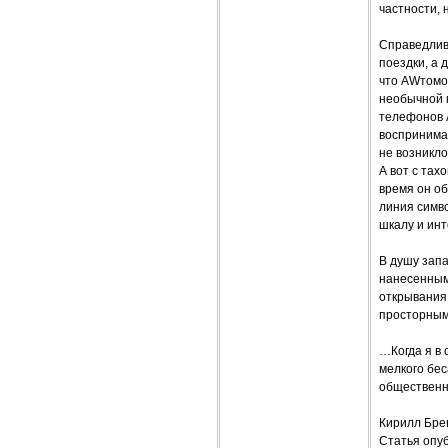
частности,
Справедливо
поездки, а 
что AWтомо
необычной 
телефонов A
воспринима
не возникло
А вот с тах
время он о
линия симво
шкалу и инт
В душу зап
нанесенным
открывания 
просторным 
…Когда я в 
мелкого бес
общественно
Кирилл Бре
Статья опуб