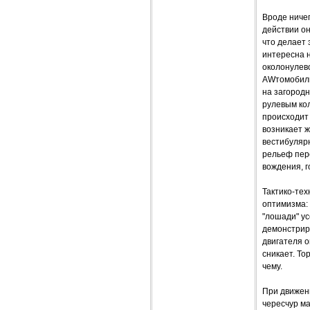
Вроде ничег
действии о
что делает 
интересна н
околонулево
AWтомобиль 
на загородн
рулевым кол
происходит 
возникает ж
вестибуляр
рельеф пере
вождения, г
Тактико-тех
оптимизма: 
"лошади" ус
демонстриру
двигателя 
сникает. То
чему.
При движени
чересчур ма