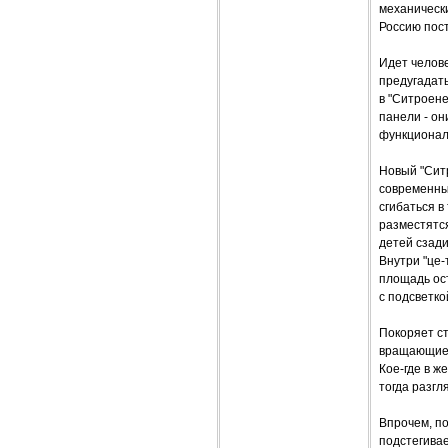
механически
Россию пос
Идeт челове
предугадать
в "Ситроене
панели - он
функциональ
Новый "Ситр
современны
сгибаться в
разместятся
детей сзади
Внутри "це-
площадь ост
с подсветко
Покоряет ст
вращающиес
Кое-где в ж
тогда разгл
Впрочем, п
подстегивае