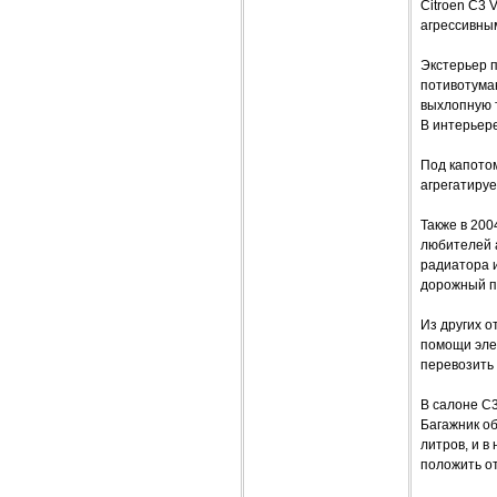
Citroen C3
агрессивны
Экстерьер 
потивотума
выхлопную 
В интерьере
Под капото
агрегатируе
Также в 200
любителей 
радиатора 
дорожный п
Из других о
помощи эле
перевозить
В салоне C3
Багажник об
литров, и в
положить от