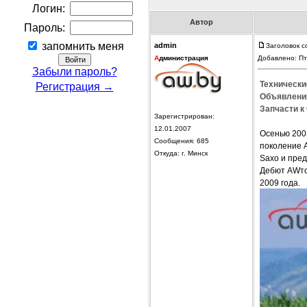
Логин:
Автор
Пароль:
запомнить меня
admin
Заголовок с
А
дминистрация
Добавлено: Пт
Забыли пароль?
Технически
Регистрация →
Объявления
Запчасти к 
Зарегистрирован:
12.01.2007
Осенью 200
Сообщения: 685
поколение 
Откуда: г. Минск
Saxo и пред
Дебют AWто
2009 года.