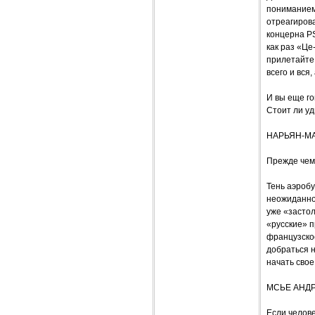
пониманием
отреагирова
концерна P
как раз «Це
прилетайте 
всего и вся
И вы еще го
Стоит ли у
НАРЬЯН-МА
Прежде чем 
Тень аэробу
неожиданно 
уже «застол
«русские» п
французско
добраться 
начать свое
МСЬЕ АНД
Если челове