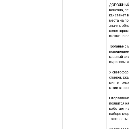
ДОРОЖНЫ
Конечно, пе
как станет 
места на п
значит, обя
селектором,
включена п
Троганье с 
поведением 
красный си
вырисовывае
У светофора
спиной, вжа
мин, и толь
какие в гор
Оторвавшись
появится на
работает на
наборе скор
также есть