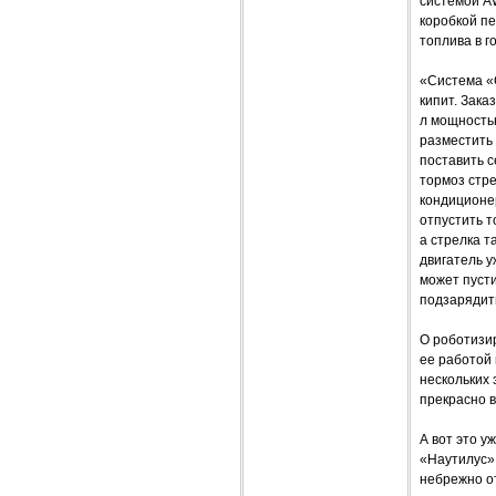
системой AW
коробкой пе
топлива в г
«Система «С
кипит. Зака
л мощностью
разместить
поставить с
тормоз стр
кондиционе
отпустить т
а стрелка т
двигатель у
может пусти
подзарядит
О роботизи
ее работой
нескольких 
прекрасно в
А вот это у
«Наутилус»
небрежно от