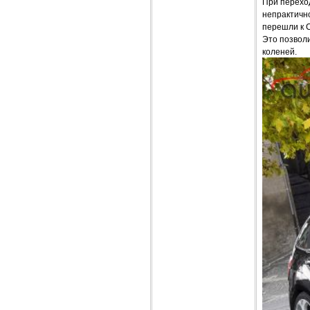
При переход
непрактичн
перешли к С
Это позволи
коленей.