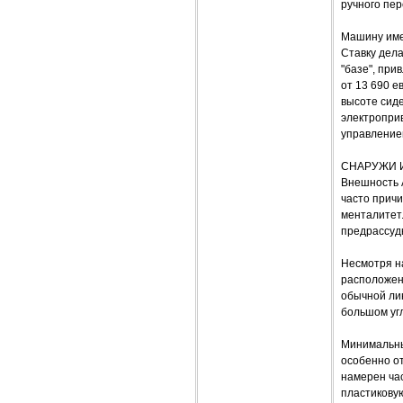
ручного пе
Машину име
Ставку дел
"базе", при
от 13 690 е
высоте сиде
электропри
управлением
СНАРУЖИ 
Внешность 
часто причи
менталитет
предрассудк
Несмотря на
расположен
обычной лин
большом уг
Минимальны
особенно от
намерен час
пластиковую