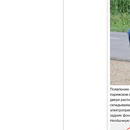
Появлению 
парижском A
двери расп
складывающ
электропри
задние фона
Необычную 