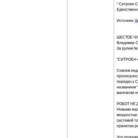
" Ситроен С
Единственны
Источник:
W
ШЕСТОЕ Ч
Владимир С
За рулем №
"СИТРОЕН-
Совсем неда
прописалось
передач у С
названием "
магически п
РОБОТ НЕ 
Новыми кор
мощностью 
системой т
принятии р
Что получа