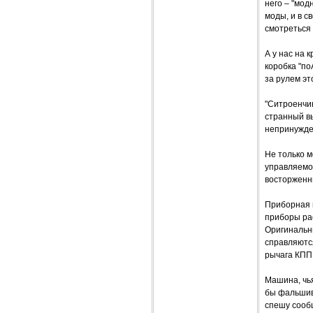
него – "мод
моды, и в с
смотреться 
А у нас на
коробка "по
за рулем эт
"Ситроенчик
странный вы
непринужде
Не только 
управляемос
восторженны
Приборная п
приборы рас
Оригинальн
справляютс
рычага КПП
Машина, чья
бы фальшив
спешу сообщ