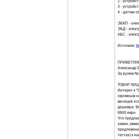
2 - устройс
3 - устройс
4 - датчик 
ЭБКП - эле
ЭБД - элект
АБС - элект
Источник:
W
ПРИВЕТЛИВ
Александр 
За рулем №
ТОВАР ЛИ
Интерес к "
скромным на
месяцев это
дешевых. Вп
9900 евро.
Что предлаг
замок, имм
предложение
тестах) к н