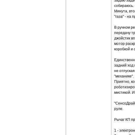
Задаю задач
собираюсь. 
Минута, вто
"газа" - на
В ручном ре
передачу т
джойстик в
мотор раскр
коробкой и 
Единственно
задний ход 
не отпуская
"механике".
Приятно, ко
роботизиров
мистикой. И
"СенсоДрай
руле.
Рычаг КП пр
1 - электро