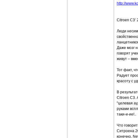
http://www.ko
Citroen C3’
Люди несимм
свойственн
ланцетников
Даже мозг 
говорят уче
живут – вмес
Тот факт, ч
Радует прос
красоту с у
В результа
Citroen C3.
"целевая ау
руками вспл
таки-и-ие!..
Что говорит
Ситроена 2
конечно, Ne