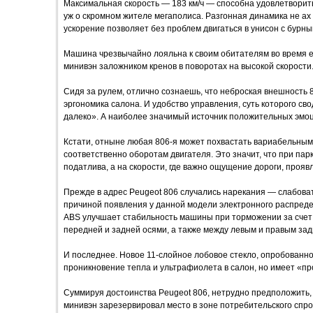
Максимальная скорость — 183 км/ч — способна удовлетворит
уж о скромном жителе мегаполиса. Разгонная динамика не ах —
ускорение позволяет без проблем двигаться в унисон с бурн
Машина чрезвычайно лояльна к своим обитателям во время е
минивэн заложником кренов в поворотах на высокой скорости
Сидя за рулем, отлично сознаешь, что неброская внешность 
эргономика салона. И удобство управления, суть которого сво
далеко». А наиболее значимый источник положительных эмоц
Кстати, отныне любая 806-я может похвастать вариабельны
соответственно оборотам двигателя. Это значит, что при па
податлива, а на скорости, где важно ощущение дороги, проя
Прежде в адрес Peugeot 806 случались нарекания — слабоват
причиной появления у данной модели электронного распреде
ABS улучшает стабильность машины при торможении за счет
передней и задней осями, а также между левым и правым зад
И последнее. Новое 11-слойное лобовое стекло, опробованно
проникновение тепла и ультрафиолета в салон, но имеет «п
Суммируя достоинства Peugeot 806, нетрудно предположить,
минивэн зарезервировал место в зоне потребительского спро