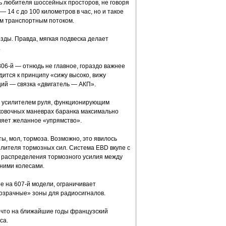
ь любителя шоссейных просторов, не говоря
 14 с до 100 километров в час, но и такое
ым транспортным потоком.
зды. Правда, мягкая подвеска делает
.
806-й — отнюдь не главное, гораздо важнее
дится к принципу «сижу высоко, вижу
ий — связка «двигатель — АКП».
м усилителем руля, функционирующим
рковочных маневрах баранка максимально
вляет желанное «упрямство».
ы, мол, тормоза. Возможно, это явилось
лителя тормозных сил. Система EBD вкупе с
 распределения тормозного усилия между
ними колесами.
е на 607-й модели, ограничивает
розрачные» зоны для радиосигналов.
 что на ближайшие годы французский
са.