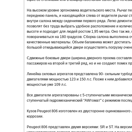
На высоком уровне эргономика водительского места. Рычаг п
переднюю панель, и находящийся слева от водителя рычаг с
внутри салона между сидениями первого ряда. Легко демон
позволят без труда выбрать удобное расположение и количес
высоте и подходит для людей ростом 1,95 метра. Оно так же,
поворачиваться на 180 градусов. Сборка салона выполнена о
качественные материалы. Объем багажника может достигать 
большой откидывающейся двери осуществлять погрузку очень
Сдвижные 6оковые двери (ширина дверного проема составляе
пассажиров на второй и третий ряд, но и не создают помех пр
Линейка силовых агрегатов представлена 90- сильным турбо
двигателями мощностью 123 и 150 л.с. Позже к ним добавилс
мощностью уже 109 л.с.
Все двигатели агрегатированы с 5-ступенчатыми механически
ступенчатый гидромеханический "AWтомат" с режимом после
Кузов Peugeot 806 изготовлен из двусторонне оцинкованного
коррозии.
Peugeot 806 представлен двумя версиями: SR и ST. На верси