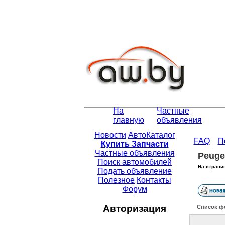
На
Частные
главную
объявления
Новости
АвтоКаталог
FAQ
П
Купить Запчасти
Частные объявления
Peuge
Поиск автомобилей
На страни
Подать объявление
Полезное
Контакты
Форум
Авторизация
Список ф