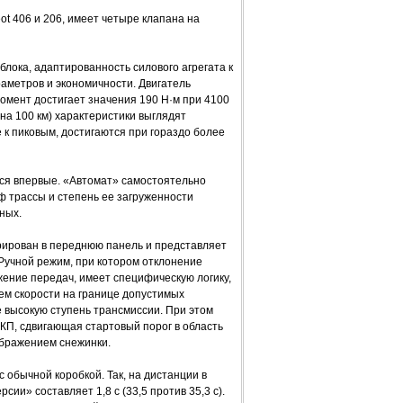
t 406 и 206, имеет четыре клапана на
лока, адаптированность силового агрегата к
аметров и экономичности. Двигатель
момент достигает значения 190 Н·м при 4100
 на 100 км) характеристики выглядят
 к пиковым, достигаются при гораздо более
тся впервые. «Автомат» самостоятельно
ф трассы и степень ее загруженности
ных.
грирован в переднюю панель и представляет
Ручной режим, при котором отклонение
ение передач, имеет специфическую логику,
м скорости на границе допустимых
 высокую ступень трансмиссии. При этом
П, сдвигающая стартовый порог в область
ображением снежинки.
 обычной коробкой. Так, на дистанции в
ии» составляет 1,8 с (33,5 против 35,3 с).