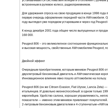
устанавливается система вентиляции и отопления с ручным 
встроенным в рулевое колесо, радиоприемником.
Для удержания спроса на свою продукцию в конце 1998 года 
первую очередь оформление передней части AWтомобиля. Од
году выглядел уже порядком устаревшим и через год Peugeot 
К концу декабря 2001 года общее число выпущенных и прода
168 000.
Peugeot 806 – это великолепное соотношение функционально
и высокая мощность, свойственные AWтомобилям Peugeot, по
Двойной эффект
Очередным приобретением, которым минивэн Peugeot 806 от
двухлитровый бензиновый двигатель и AWтоматическая коро
Инновационное влияние явно пошло аVтомобилю на пользу.
Peugeot 806 (он же Citroen Evasion, Fiat Ulysse, Lancia Zeta)
итальянцев. И довольно жизнеспособный: в одном только 199
европейцев. Удобство салона, хорошая управляемость, непл
показатели — именно этим минивэн привлекает покупателей
2-литровым бензиновым двигателем и 4-ступенчатым «AWто