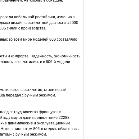
управлением. Автомобиль оснащен,
провели небольшой рестайлинг, изменив в
нако дизайн шестилетней давности в 2000
806 сняли с производства.
нных во всем мире моделей 806 составляло
сти и комфорта. Надежность, экономичность
лностью воплотились и в 806-й модели.
метил свое шестилетие, стали новый
бка передач с ручным режимом.
 — плод сотрудничества французов и
9 году ему отдали предпочтение 22288
охие динамические и эксплуатационные
. Нынешним летом 806-я модель обзавелась
матом» с ручным режимом.