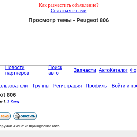
Как разместить объявление?
Связаться с нами
Просмотр темы - Peugeot 806
Новости
Поиск
Запчасти
АвтоКаталог
Фо
партнеров
авто
ользователи
Группы
Регистрация
Профиль
Войти и п
ot 806
цу
1
,
2
След.
»
орумов АW.BY
Французские авто