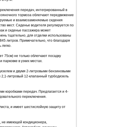
ереключения передач, интегрированный в
тояночного тормоза облегчают передвижение
тируемые и взаимозаменяемые сидения
тво мест. Сиденье водителя регулируется по
 как и сиденье пассажира может
чень тщательно, для отделки использованы
845 литров. Примечательно, что благодаря
 легко.
т 75см) не только облегчают посадку
и парковке в узких местах.
дизелем и двумя 2-литровыми бензиновыми
я 2,1-литровый 12-клапанный турбодизель
ми коробками передач. Предлагается и 4-
довательного переключения.
 листа, и имеет шестислойную защиту от
и, не имеющей кондиционера,