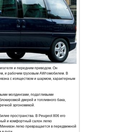
гателя и передним приводом. Он
, и рабочим грузовым AWтомобилем. В
ивэна с изяществом и шармом, характерным
выми молдингами, податливыми
окировкой дверей и топливного бака,
речной эргономикой.
илие пространства. В Peugeot 806 его
тный и комфортный салон легко
 Минивэн легко превращается в передвижной
 в пути.