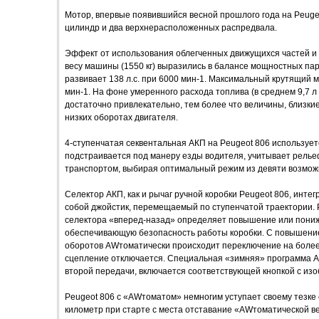
Мотор, впервые появившийся весной прошлого года на Peugeo
цилиндр и два верхнерасположенных распредвала.
Эффект от использования облегченных движущихся частей и б
весу машины (1550 кг) выразились в балансе мощностных пар
развивает 138 л.с. при 6000 мин-1. Максимальный крутящий 
мин-1. На фоне умеренного расхода топлива (в среднем 9,7 л
достаточно привлекательно, тем более что величины, близкие
низких оборотах двигателя.
4-ступенчатая секвентальная АКП на Peugeot 806 используе
подстраивается под манеру езды водителя, учитывает релье
транспортом, выбирая оптимальный режим из девяти возмож
Селектор АКП, как и рычаг ручной коробки Peugeot 806, инте
собой джойстик, перемещаемый по ступенчатой траектории. 
селектора «вперед-назад» определяет повышение или пониж
обеспечивающую безопасность работы коробки. С повышение
оборотов AWтоматически происходит переключение на более
сцепление отключается. Специальная «зимняя» программа АК
второй передачи, включается соответствующей кнопкой с из
Peugeot 806 с «AWтоматом» немногим уступает своему тезке с
километр при старте с места отставание «AWтоматической верс