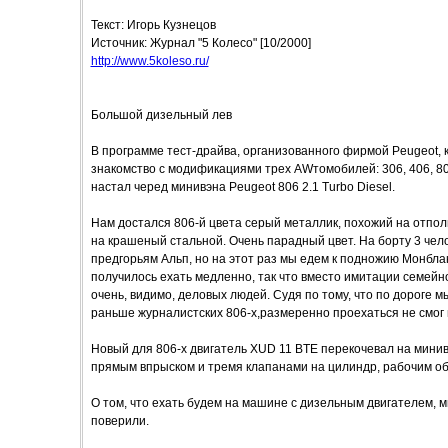
Текст: Игорь Кузнецов
Источник: Журнал "5 Колесо" [10/2000]
http://www.5koleso.ru/
Большой дизельный лев
В программе тест-драйва, организованного фирмой Peugeot, 
знакомство с модификациями трех AWтомобилей: 306, 406, 80
настал черед минивэна Peugeot 806 2.1 Turbo Diesel.
Нам достался 806-й цвета серый металлик, похожий на отп
на крашеный стальной. Очень парадный цвет. На борту 3 чел
предгорьям Альп, но на этот раз мы едем к подножию Монблан
получилось ехать медленно, так что вместо имитации семейн
очень, видимо, деловых людей. Судя по тому, что по дороге м
раньше журналистских 806-х,размеренно проехаться не смог 
Новый для 806-х двигатель XUD 11 BTE перекочевал на минивэ
прямым впрыском и тремя клапанами на цилиндр, рабочим об
О том, что ехать будем на машине с дизельным двигателем, мы 
поверили.