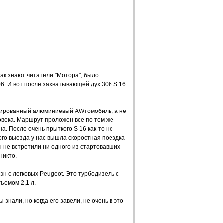
как знают читатели "Мотора", было
6. И вот после захватывающей дух 306 S 16
олированный алюминиевый AWтомобиль, а не
овека. Маршрут проложен все по тем же
а. После очень прыткого S 16 как-то не
ого выезда у нас вышла скоростная поездка
ы не встретили ни одного из стартовавших
никто.
н с легковых Peugeot. Это турбодизель с
ъемом 2,1 л.
знали, но когда его завели, не очень в это