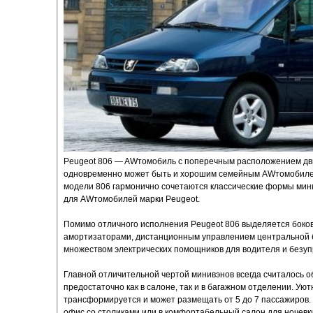
Peugeot 806 — AWтомобиль с поперечным расположением дви
одновременно может быть и хорошим семейным AWтомобилем
модели 806 гармонично сочетаются классические формы мин
для AWтомобилей марки Peugeot.
Помимо отличного исполнения Peugeot 806 выделяется боко
амортизаторами, дистанционным управлением центральной бл
множеством электрических помощников для водителя и безуп
Главной отличительной чертой минивэнов всегда считалось об
предостаточно как в салоне, так и в багажном отделении. Ую
трансформируется и может размещать от 5 до 7 пассажиров.
офис со столиками или в комфортабельный салон для ночевки