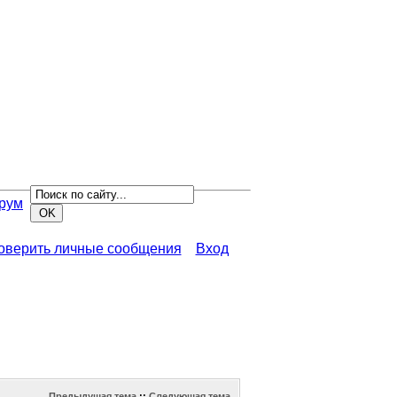
рум
роверить личные сообщения
Вход
Предыдущая тема
::
Следующая тема