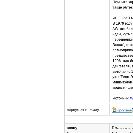
Помните ка
такие обтек
ИСТОРИЯ 
В 1979 году
AWтомобиля
идеи, чуть 
переднеприв
Эспас", кот
полноприво
предшествен
1996 года б
двигателя, 
включая (с 
уже "Рено-Э
мини-вэнов
модели - дв
Источник:
W
Вернуться к началу
Dmitrу
Заголовок с