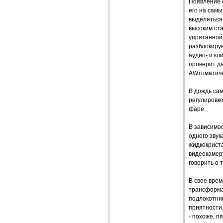
Появление с
его на самы
выделяться 
высоким ст
упрятанной 
разблокирую
аудио- и кл
проверит да
AWтоматичес
В дождь са
регулировк
фаре.
В зависимос
одного звук
жидкокрист
видеокамер
говорить о 
В свое вре
трансформац
подлокотни
приятности,
- похоже, п