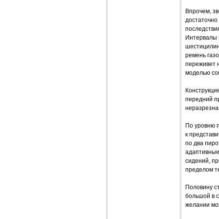
Впрочем, зв
достаточно 
последствия
Интервалы м
шестицилинд
ремень газо
переживет н
моделью со
Конструкцие
передний пр
неразрезна
По уровню п
к представи
по два пиро
адаптивные
сидений, п
пределом те
Половину ст
большой в 
желании мо