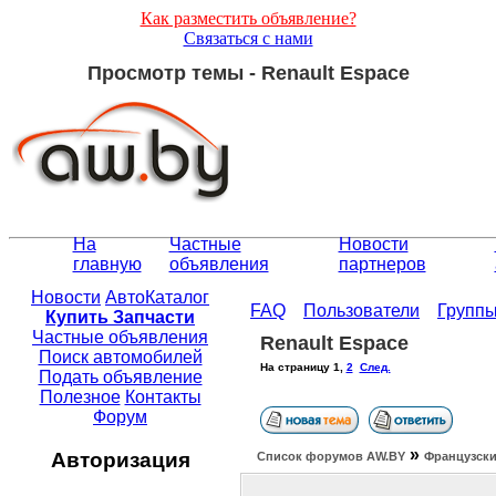
Как разместить объявление?
Связаться с нами
Просмотр темы - Renault Espace
На
Частные
Новости
главную
объявления
партнеров
Новости
АвтоКаталог
FAQ
Пользователи
Групп
Купить Запчасти
Частные объявления
Renault Espace
Поиск автомобилей
На страницу
1
,
2
След.
Подать объявление
Полезное
Контакты
Форум
»
Авторизация
Список форумов АW.BY
Французски