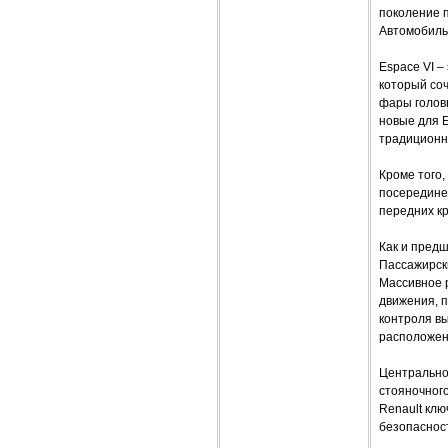
поколение п
Автомобиль
Espace VI –
который соч
фары голов
новые для 
традиционн
Кроме того,
посередине,
передних кр
Как и предш
Пассажирски
Массивное р
движения, п
контроля в
расположен
Центрально
стояночного
Renault клю
безопасност