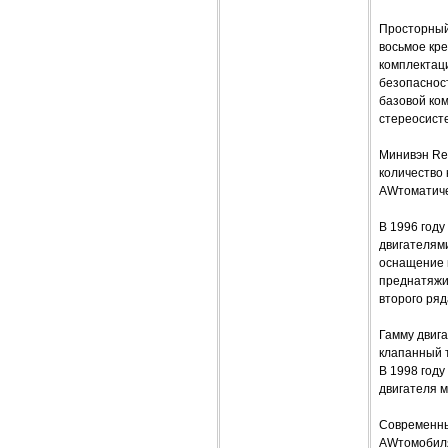
Просторный
восьмое кре
комплектаци
безопасност
базовой ком
стереосисте
Минивэн Ren
количество 
AWтоматиче
В 1996 году
двигателям
оснащение 
преднатяжи
второго ряд
Гамму двига
клапанный т
В 1998 году
двигателя м
Современны
AWтомобиля