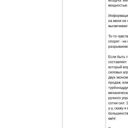
воздуха. Бы
мощностью 2
Информацио
на меня не 
высвечивает
То-то чувст
спорят - не
разрываемо
Если быть т
составляет 
который ког
силовых агр
двух эконом
продаж, или
турбонаддув
механическ
ручного упр
сотни сил. 
у-у, скажу 
большинству
км/ч!