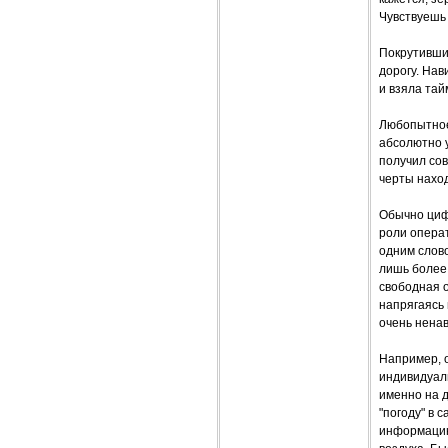
Чувствуешь 
Покрутивши
дорогу. Нав
и взяла тай
Любопытное 
абсолютно у
получил со
черты наход
Обычно циф
роли операт
одним слово
лишь более 
свободная о
напрягаясь 
очень нена
Например, о
индивидуаль
именно на 
"погоду" в 
информацию