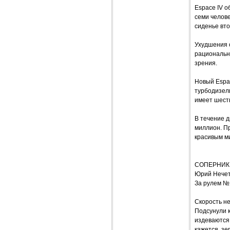
Espace IV 
семи челове
сиденье вто
Ухудшения о
рациональн
зрения.
Новый Espa
турбодизель
имеет шесть
В течение д
миллион. П
красивым м
СОПЕРНИК
Юрий Нече
За рулем №
Скорость не
Подсунули к
издеваются.
кажется, зе