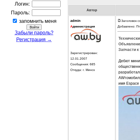
Логин:
Автор
Пароль:
запомнить меня
admin
Заголовок с
А
дминистрация
Добавлено: Пт
Забыли пароль?
Технически
Регистрация →
Объявления
Запчасти к 
Зарегистрирован:
12.01.2007
Дебют мини-
Сообщения: 685
общественн
Откуда: г. Минск
разработала
AWтомобиля 
имя Espace 