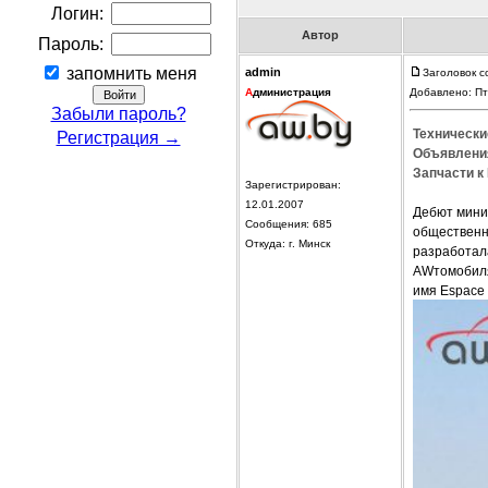
Логин:
Автор
Пароль:
запомнить меня
admin
Заголовок с
А
дминистрация
Добавлено: Пт
Забыли пароль?
Технически
Регистрация →
Объявления
Запчасти к 
Зарегистрирован:
12.01.2007
Дебют мини-
Сообщения: 685
общественн
Откуда: г. Минск
разработала
AWтомобиля 
имя Espace 