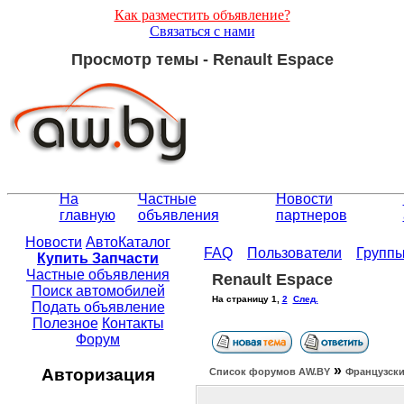
Как разместить объявление?
Связаться с нами
Просмотр темы - Renault Espace
На
Частные
Новости
главную
объявления
партнеров
Новости
АвтоКаталог
FAQ
Пользователи
Групп
Купить Запчасти
Частные объявления
Renault Espace
Поиск автомобилей
На страницу
1
,
2
След.
Подать объявление
Полезное
Контакты
Форум
»
Авторизация
Список форумов АW.BY
Французски