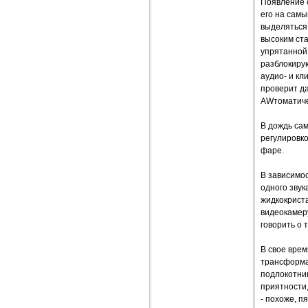
Появление с
его на самы
выделяться 
высоким ст
упрятанной 
разблокирую
аудио- и кл
проверит да
AWтоматичес
В дождь са
регулировк
фаре.
В зависимос
одного звук
жидкокрист
видеокамер
говорить о 
В свое вре
трансформац
подлокотни
приятности,
- похоже, п