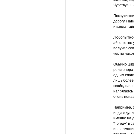
Чувствуешь 
Покрутивши
дорогу. Нав
и взяла тай
Любопытное 
абсолютно у
получил со
черты наход
Обычно циф
роли операт
одним слово
лишь более 
свободная о
напрягаясь 
очень нена
Например, о
индивидуаль
именно на 
"погоду" в 
информацию