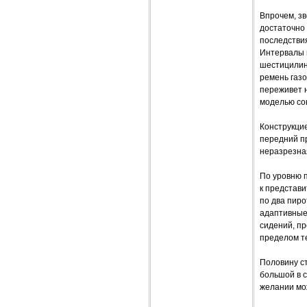
Впрочем, зв
достаточно 
последствия
Интервалы м
шестицилинд
ремень газо
переживет н
моделью со
Конструкцие
передний пр
неразрезна
По уровню п
к представи
по два пиро
адаптивные
сидений, п
пределом те
Половину ст
большой в 
желании мо