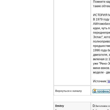
Помните ка
такие обтек
ИСТОРИЯ 
В 1979 году
AWтомобиля
идеи, чуть 
переднеприв
Эспас", кот
полноприво
предшествен
1996 года б
двигателя, 
включая (с 
уже "Рено-Э
мини-вэнов
модели - дв
Источник:
W
Вернуться к началу
Dmitrу
Заголовок с