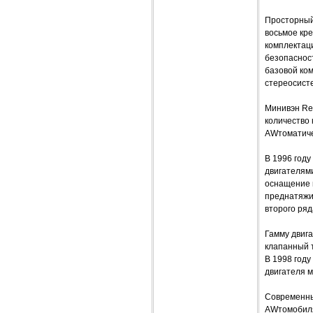
Просторный
восьмое кре
комплектаци
безопасност
базовой ком
стереосисте
Минивэн Ren
количество 
AWтоматиче
В 1996 году
двигателям
оснащение 
преднатяжи
второго ряд
Гамму двига
клапанный т
В 1998 году
двигателя м
Современны
AWтомобиля