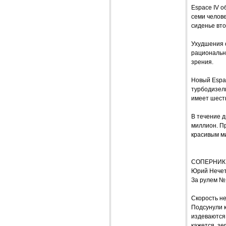
Espace IV 
семи челове
сиденье вто
Ухудшения о
рациональн
зрения.
Новый Espa
турбодизель
имеет шесть
В течение д
миллион. П
красивым м
СОПЕРНИК
Юрий Нече
За рулем №
Скорость не
Подсунули к
издеваются.
кажется, зе