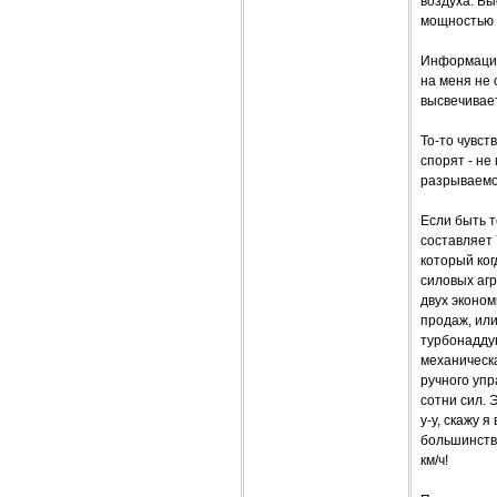
воздуха. Бы
мощностью 2
Информацио
на меня не 
высвечивает
То-то чувст
спорят - не
разрываемо
Если быть т
составляет 
который ког
силовых агр
двух эконом
продаж, или
турбонаддув
механическ
ручного упр
сотни сил. 
у-у, скажу 
большинству
км/ч!