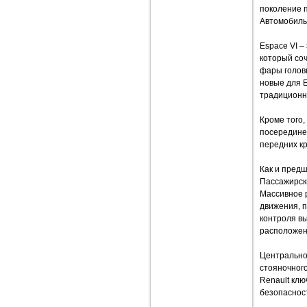
поколение п
Автомобиль
Espace VI –
который соч
фары голов
новые для 
традиционн
Кроме того,
посередине,
передних кр
Как и предш
Пассажирски
Массивное р
движения, п
контроля в
расположен
Центрально
стояночного
Renault клю
безопасност