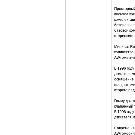
Просторный
восьмое кре
комплектаци
безопасност
базовой ком
стереосисте
Минивэн Ren
количество 
AWтоматиче
В 1996 году
двигателям
оснащение 
преднатяжи
второго ряд
Гамму двига
клапанный т
В 1998 году
двигателя м
Современны
AWтомобиля