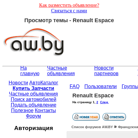
Как разместить объявление?
Связаться с нами
Просмотр темы - Renault Espace
На
Частные
Новости
главную
объявления
партнеров
Новости
АвтоКаталог
FAQ
Пользователи
Групп
Купить Запчасти
Частные объявления
Renault Espace
Поиск автомобилей
На страницу
1
,
2
След.
Подать объявление
Полезное
Контакты
Форум
»
Авторизация
Список форумов АW.BY
Французски