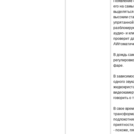
Появление с
его на самы
выделяться 
высоким ст
упрятанной 
разблокирую
аудио- и кл
проверит да
AWтоматичес
В дождь са
регулировк
фаре.
В зависимос
одного звук
жидкокрист
видеокамер
говорить о 
В свое вре
трансформац
подлокотни
приятности,
- похоже, п