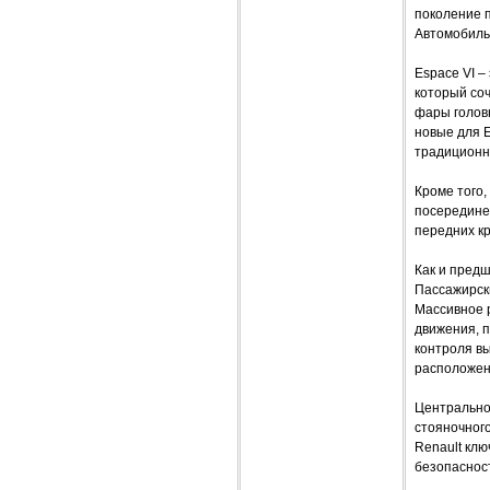
поколение п
Автомобиль
Espace VI –
который соч
фары голов
новые для 
традиционн
Кроме того,
посередине,
передних кр
Как и предш
Пассажирски
Массивное р
движения, п
контроля в
расположен
Центрально
стояночного
Renault клю
безопасност