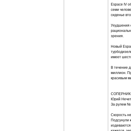
Espace IV 
семи челове
сиденье вто
Ухудшения о
рациональн
зрения.
Новый Espa
турбодизель
имеет шесть
В течение д
миллион. П
красивым м
СОПЕРНИК
Юрий Нече
За рулем №
Скорость не
Подсунули к
издеваются.
кажется, зе