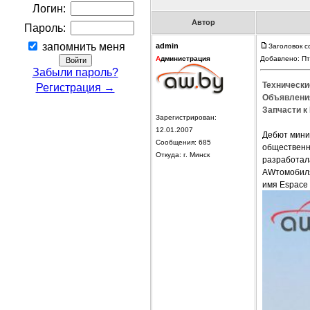
Логин:
Автор
Пароль:
запомнить меня
admin
Заголовок с
А
дминистрация
Добавлено: Пт
Забыли пароль?
Технически
Регистрация →
Объявления
Запчасти к 
Зарегистрирован:
12.01.2007
Дебют мини-
Сообщения: 685
общественн
Откуда: г. Минск
разработала
AWтомобиля 
имя Espace 