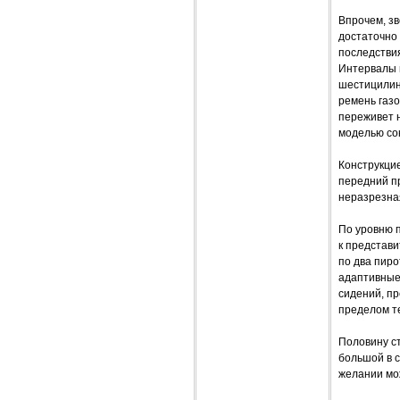
Впрочем, зв
достаточно 
последствия
Интервалы м
шестицилинд
ремень газо
переживет н
моделью со
Конструкцие
передний пр
неразрезна
По уровню п
к представи
по два пиро
адаптивные
сидений, п
пределом те
Половину ст
большой в 
желании мо