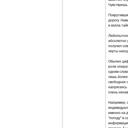
Чувствуешь 
Покрутивши
дорогу. Нав
и взяла тай
Любопытное 
абсолютно у
получил со
черты наход
Обычно циф
роли операт
одним слово
лишь более 
свободная о
напрягаясь 
очень нена
Например, о
индивидуаль
именно на 
"погоду" в 
информацию