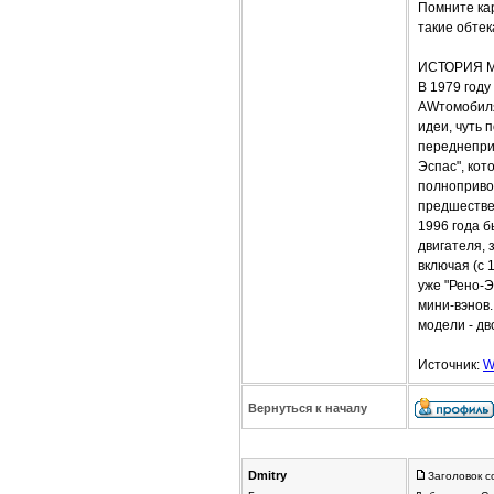
Помните ка
такие обтек
ИСТОРИЯ 
В 1979 году
AWтомобиля
идеи, чуть 
переднеприв
Эспас", кот
полноприво
предшествен
1996 года б
двигателя, 
включая (с 
уже "Рено-Э
мини-вэнов
модели - дв
Источник:
W
Вернуться к началу
Dmitrу
Заголовок с