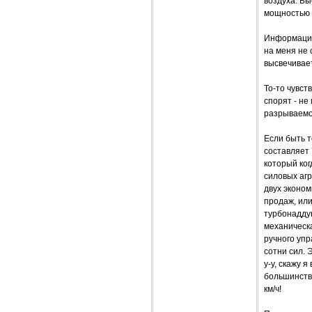
воздуха. Бы
мощностью 2
Информацио
на меня не 
высвечивает
То-то чувст
спорят - не
разрываемо
Если быть т
составляет 
который ког
силовых агр
двух эконом
продаж, или
турбонаддув
механическ
ручного упр
сотни сил. 
у-у, скажу 
большинству
км/ч!