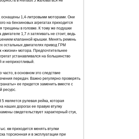
орность в Renault 5 жаловаться не
, оснащены 1,4-литровыми моторами. Они
рого на бензиновых агрегатах приходится
ся трещины в головке. К тому же подушки
двигателе 1,7 л затягивать не стоит, ведь
ушением клапанной крышки. Менять ремень
сех остальных двигателях привод ГРМ
рок «жизни» мотора. Предпочтительнее
й агрегат устанавливался на большинство
й и неприхотливый.
 часто, в основном это следствие
лючения передач. Важно регулярно проверять
гранаты» ее придется заменить вместе с
й ресурс.
 5 является рулевая рейка, которая
а наших дорогах ее правую втулку
замены свидетельствует характерный стук,
тыс. км приходится менять втулки
ска торсионная и в эксплуатации при