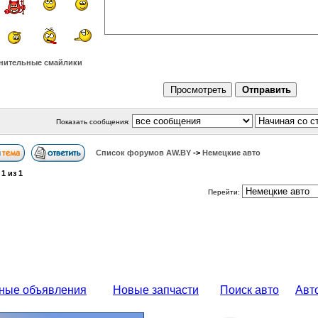
нительные смайлики
Показать сообщения:
Список форумов АW.BY
->
Немецкие авто
а
1
из
1
Перейти:
ные объявления
Новые запчасти
Поиск авто
Авт