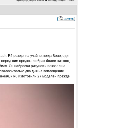
ult. R5 рожден случайно, когда Boue, один
.перед ним предстал образ более низкого,
биля. Он набросал рисунок и показал на
овалось только два дня на воплощение
нения, к R6 изготовили 27 моделей прежде