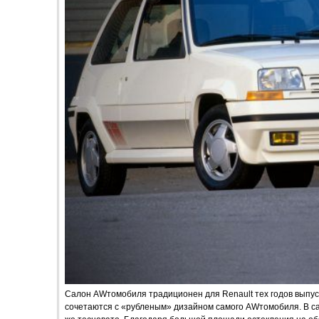
Салон AWтомобиля традиционен для Renault тех годов выпус
сочетаются с «рубленым» дизайном самого AWтомобиля. В са