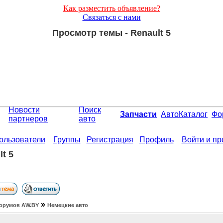
Как разместить объявление?
Связаться с нами
Просмотр темы - Renault 5
Новости
Поиск
Запчасти
АвтоКаталог
Фо
партнеров
авто
ользователи
Группы
Регистрация
Профиль
Войти и п
t 5
»
орумов АW.BY
Немецкие авто