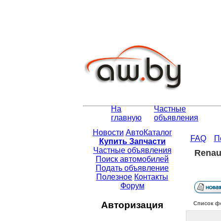
На
Частные
главную
объявления
Новости
АвтоКаталог
FAQ
П
Купить Запчасти
Частные объявления
Renaul
Поиск автомобилей
Подать объявление
Полезное
Контакты
Форум
Авторизация
Список ф