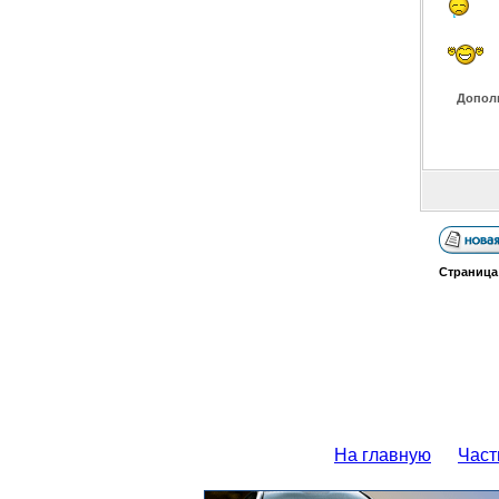
Допол
Страниц
На главную
Част