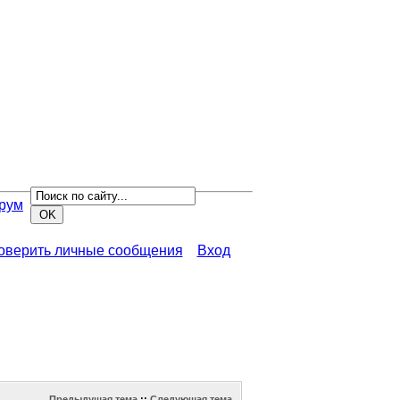
рум
роверить личные сообщения
Вход
Предыдущая тема
::
Следующая тема