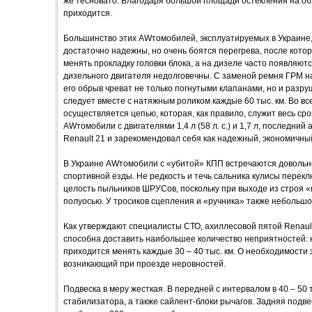
же тесновато. Благодаря большой площади остекления на обз
приходится.
Большинство этих AWтомобилей, эксплуатируемых в Украине
достаточно надежны, но очень боятся перегрева, после кото
менять прокладку головки блока, а на дизеле часто появляют
дизельного двигателя недолговечны. С заменой ремня ГРМ на 
его обрыв чреват не только погнутыми клапанами, но и разр
следует вместе с натяжным роликом каждые 60 тыс. км. Во в
осуществляется цепью, которая, как правило, служит весь с
AWтомобили с двигателями 1,4 л (58 л. с.) и 1,7 л, последни
Renault 21 и зарекомендовал себя как надежный, экономичны
В Украине AWтомобили с «убитой» КПП встречаются довольно
спортивной езды. Не редкость и течь сальника кулисы перек
целость пыльников ШРУСов, поскольку при выходе из строя «
полуосью. У тросиков сцепления и «ручника» также небольшо
Как утверждают специалисты СТО, ахиллесовой пятой Renault
способна доставить наибольшее количество неприятностей: н
приходится менять каждые 30 – 40 тыс. км. О необходимости 
возникающий при проезде неровностей.
Подвеска в меру жесткая. В передней с интервалом в 40 – 50 
стабилизатора, а также сайлент-блоки рычагов. Задняя подве