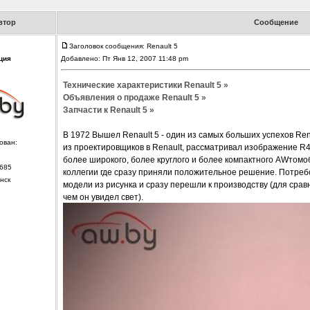
втор
Сообщение
Заголовок сообщения: Renault 5
ция
Добавлено: Пт Янв 12, 2007 11:48 pm
Технические характеристики Renault 5 »
Объявления о продаже Renault 5 »
Запчасти к Renault 5 »
В 1972 Вышел Renault 5 - один из самых больших успехов Rena
ован:
из проектировщиков в Renault, рассматривал изображение R4
более широкого, более круглого и более компактного AWтомо
685
коллегии где сразу приняли положительное решение. Потреб
нск
модели из рисунка и сразу перешли к производству (для срав
чем он увидел свет).