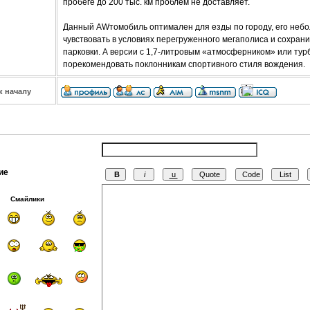
пробеге до 200 тыс. км проблем не доставляет.
Данный AWтомобиль оптимален для езды по городу, его неб
чувствовать в условиях перегруженного мегаполиса и сохрани
парковки. А версии с 1,7-литровым «атмосферником» или ту
порекомендовать поклонникам спортивного стиля вождения.
к началу
ие
Смайлики