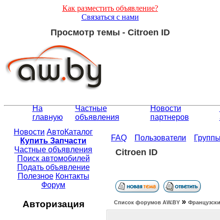
Как разместить объявление?
Связаться с нами
Просмотр темы - Citroen ID
На
Частные
Новости
главную
объявления
партнеров
Новости
АвтоКаталог
FAQ
Пользователи
Групп
Купить Запчасти
Частные объявления
Citroen ID
Поиск автомобилей
Подать объявление
Полезное
Контакты
Форум
»
Авторизация
Список форумов АW.BY
Французски