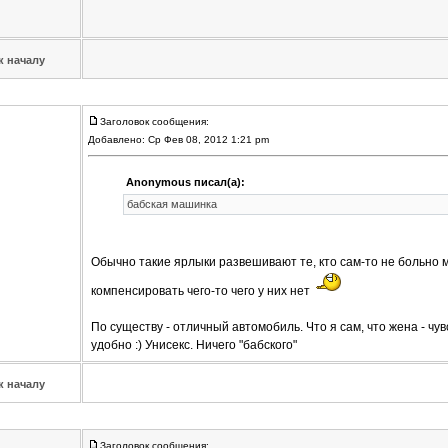
к началу
Заголовок сообщения:
Добавлено: Ср Фев 08, 2012 1:21 pm
Anonymous писал(а):
бабская машинка
Обычно такие ярлыки развешивают те, кто сам-то не больно м
компенсировать чего-то чего у них нет
По существу - отличный автомобиль. Что я сам, что жена - чу
удобно :) Унисекс. Ничего "бабского"
к началу
Заголовок сообщения: