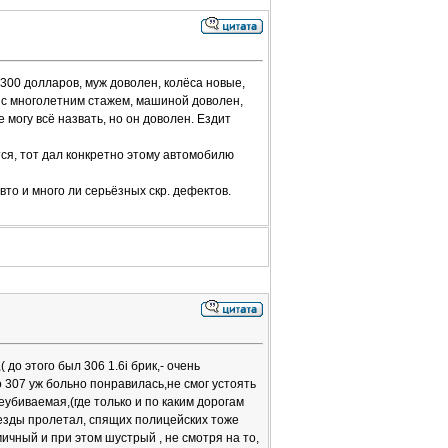
9300 долларов, муж доволен, колёса новые,
 с многолетним стажем, машиной доволен,
е могу всё назвать, но он доволен. Ездит
ся, тот дал конкретно этому автомобилю
авто и много ли серьёзных скр. дефектов.
до этого был 306 1.6i брик,- очень
о 307 уж больно понравилась,не смог устоять
еубиваемая,(где только и по каким дорогам
еезды пролетал, спящих полицейских тоже
мичный и при этом шустрый , не смотря на то,