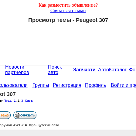
Как разместить объявление?
Связаться с нами
Просмотр темы - Peugeot 307
Новости
Поиск
Запчасти
АвтоКаталог
Фо
партнеров
авто
ользователи
Группы
Регистрация
Профиль
Войти и п
ot 307
цу
Пред.
1
,
2
,
3
След.
»
орумов АW.BY
Французские авто