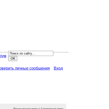
рум
роверить личные сообщения
Вход
Предыдущая тема
::
Следующая тема