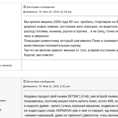
Заголовок сообщения:
Добавлено: Чт Ноя 18, 2010 11:18 pm
Мы купили машину 2006 года 90 тыс. пробега, сторговали за 
докупил новые зимние, состояние авто хорошее, он водитель
расход топлива, начинка, разгон и прочее... я не спец, точно н
лихо и уверенно.
Показывал ремонтнику, который сам именно Пежо и занимает
качественную положительную оценку.
Так что во многом зависит мнение от того, в каком состоянии 
Короче, как повезёт.
к началу
Заголовок сообщения:
Добавлено: Пт Фев 11, 2011 2:41 pm
Недавно продал свой пыжик 307SW 1.6 hdi, уже второй пыжик,( 
ован:
понравилась, поэтому решил опять купить пежо, хотел 406, н
и недолго думая - купил.) очень хорошая машинка, подвеска н
3
не ездил,одно слово УКРАИНА!-уже о чем то говорит, жд пер
-никаких нареканий, даже не скрипнет) двигатель- очнь эконо