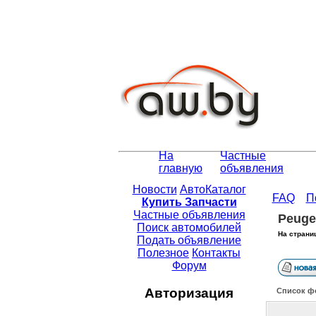
На
Частные
главную
объявления
Новости
АвтоКаталог
FAQ
П
Купить Запчасти
Частные объявления
Peuge
Поиск автомобилей
На страни
Подать объявление
Полезное
Контакты
Форум
Авторизация
Список ф