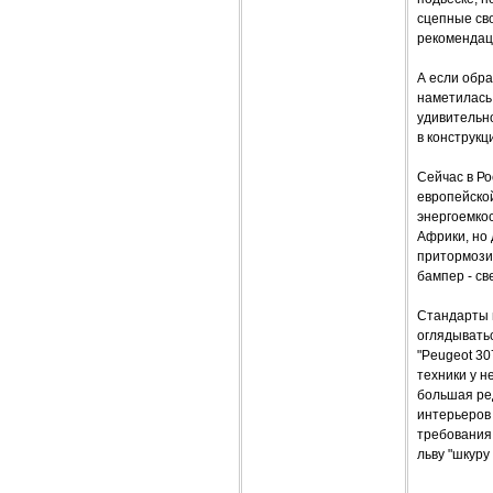
сцепные сво
рекомендац
А если обра
наметилась 
удивительно
в конструкц
Сейчас в Ро
европейской
энергоемкос
Африки, но 
притормозит
бампер - св
Стандарты в
оглядыватьс
"Peugeot 30
техники у н
большая ре
интерьеров 
требования 
льву "шкуру