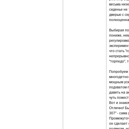
весьма низк
сиденье не 
дверью с се
полноценна
Выбирая пос
пониже, нем
регулировко
эксперимент
что стать "
непрерывно
"торпедо", т
Попробуем и
многодетно
мощным уск
подхватом п
давить на а
чуть пожест
Вот и знако
Отлично! Бы
307" - сама
Промежуточн
он сделает 
подвеске, 