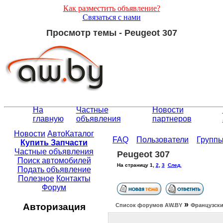
Как разместить объявление?
Связаться с нами
Просмотр темы - Peugeot 307
На
Частные
Новости
главную
объявления
партнеров
Новости
АвтоКаталог
FAQ
Пользователи
Групп
Купить Запчасти
Частные объявления
Peugeot 307
Поиск автомобилей
На страницу
1
,
2
,
3
След.
Подать объявление
Полезное
Контакты
Форум
»
Авторизация
Список форумов АW.BY
Французски