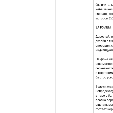
Отличитель
неба за нес
вариант, ко
мотором 2,
ЗА РУЛЕМ
Дорестайли
дизайн в ти
операция, с
индивидуал
На фоне изя
еще можно п
серьезность
и с эргоном
быстро усес
Будучи знак
непредсказу
в паре с бо
плавно пер
ощутить мо
глотает нер