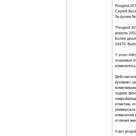
Peugeot 3
Сергей Вос
За рулем №
"Peugeot 30
апреле 2002
Более дешев
18470. Выбор
У этого AW
знакомые оч
изменилось,
Действител
кузовом с ш
изменившиес
задние фона
накрывающи
отметим, чт
универсала 
изменения в
отличия ми
А вот втор