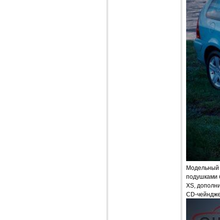
Модельный 
подушками 
XS, дополн
CD-чейндже