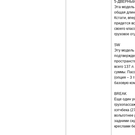
5-ДВЕРНЫЙ
Эта модель 
общая длина
Кстати, впе
придется вс
своего клас
грузовое от
SW
Эту модель 
подтвержден
пространств
всего 137 л
суммы. Пасс
(опция – 3 
базовую ко
BREAK
Еще один ун
грузопассаж
хэтчбека (2
вольготнее 
задними сид
креслами б