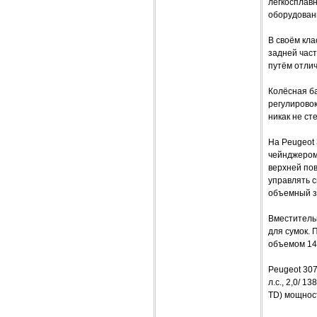
легкосплав
оборудован
В своём кла
задней част
путём отли
Колёсная ба
регулировок
никак не ст
На Peugeot
чейнджером
верхней пов
управлять с
объемный зв
Вместитель
для сумок. 
объемом 14
Peugeot 307
л.с., 2,0/ 
TD) мощность