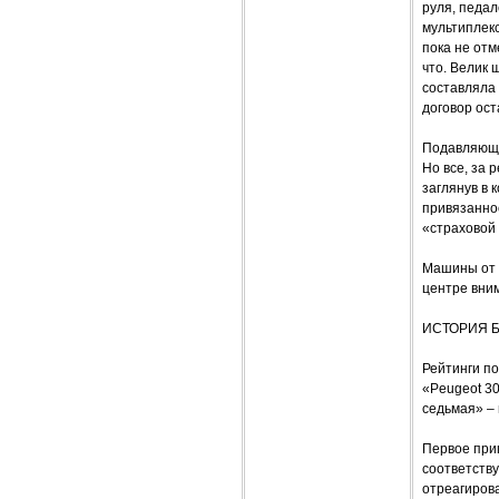
руля, педал
мультиплек
пока не от
что. Велик 
составляла 
договор ост
Подавляюще
Но все, за 
заглянув в 
привязанно
«страховой 
Машины от ч
центре вним
ИСТОРИЯ 
Рейтинги п
«Peugeot 30
седьмая» – 
Первое при
соответству
отреагиров