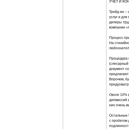
УЧЕТ И КО
Трейд-ин –
услуг и для
дилеры труд
компании «
Процесс при
На стихийно
любознатель
Процедура о
(слесарный 
документ со
предлагают 
Впрочем, б
предусматр
Около 10% 
дипмиссий и
них очень 
Остальные 9
с пробегом 
подлинность