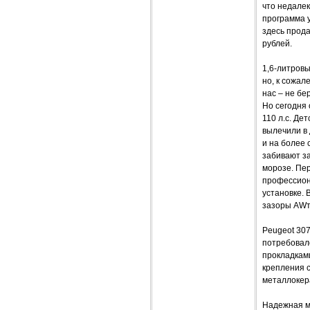
что недале
программа 
здесь прода
рублей.
1,6-литровы
но, к сожал
нас – не бе
Но сегодня
110 л.с. Де
вылечили в
и на более 
забивают за
морозе. Пер
профессион
установке. 
зазоры AWт
Peugeot 307
потребовал
прокладкам
крепления 
металлокер
Надежная ме