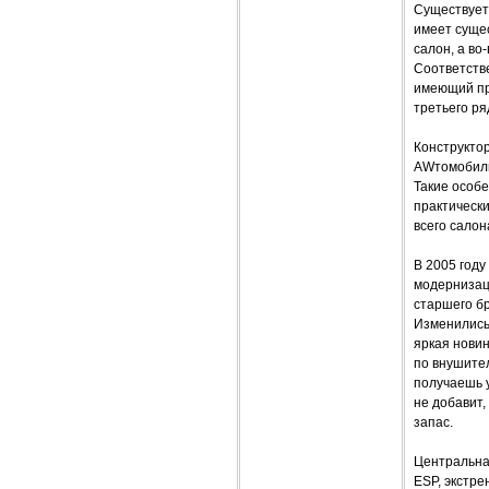
Существует 
имеет суще
салон, а во
Соответстве
имеющий пр
третьего ря
Конструкто
AWтомобиль
Такие особе
практически
всего сало
В 2005 год
модернизац
старшего бр
Изменились 
яркая нови
по внушите
получаешь у
не добавит,
запас.
Центральна
ESP, экстре