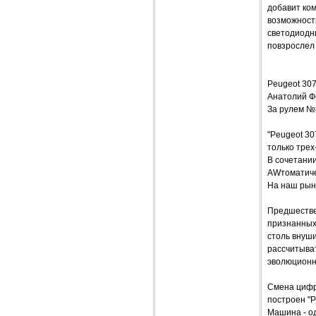
добавит ком
возможност
светодиодны
повзрослел
Peugeot 3
Анатолий 
За рулем №
"Peugeot 30
только трех
В сочетани
AWтоматичес
На наш рын
Предшествен
признанных 
столь внуши
рассчитыват
эволюционн
Смена цифр
построен "P
Машина - од