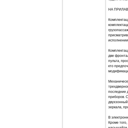
НА ПРИЛА
Комплектаци
комплектаци
грузопассаж
присматрив
исполнении 
Комплектаци
две фронта
пульта, про
кто предпоч
модификация
Механическ
трехдверног
последние д
приборов. 
двухзонный 
зеркала, пр
В электрон
Кроме того,
насыщайте 