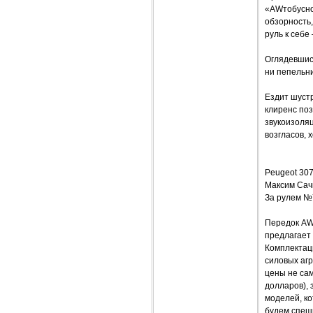
«AWтобусно
обзорность,
руль к себе
Оглядевшись
ни пепельн
Ездит шустр
клиренс по
звукоизоляц
возгласов, 
Peugeot 307
Максим Сач
За рулем №
Передок AW
предлагает 
Комплектаци
силовых аг
цены не сам
долларов), 
моделей, к
будем спеш