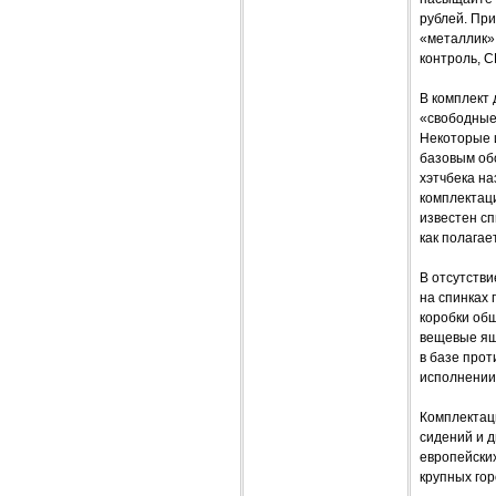
рублей. При
«металлик».
контроль, 
В комплект
«свободные
Некоторые и
базовым об
хэтчбека на
комплектаци
известен сп
как полагае
В отсутстви
на спинках 
коробки обш
вещевые ящ
в базе прот
исполнении 
Комплектаци
сидений и д
европейских
крупных гор