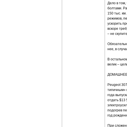
Дело в том,
болтами. Р
150 тыс. км
режимов, пе
ускорить пр
вскоре тре
– не скупит
Обязательно
нее, в случ
В остально
велик – цел
ДОМАШНЕЕ
Peugeot 30
типичным» 
года выпуск
отдать $13 
электроусил
подогрев пе
год рожден
При сложенн