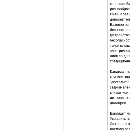
колесная ба
разнообрази
к наиболее 
дополнител
Базовое осн
безопасност
(устройств
безопасност
такой площа
электрическ
либо за доп
традиционн
Кандидат на
комплектац
"достались
задние эле
климат-конт
интереса к 
долларов.
Выглядит ма
Усевшись н
Даже если з
рослому вод