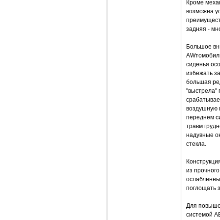
Кроме механ
возможна ус
преимущест
задняя - м
Большое вн
AWтомобиль
сиденья ос
избежать з
большая ред
"выстрела" 
срабатывает
воздушную 
переднем с
травм грудн
надувные о
стекла.
Конструкция
из прочног
ослабленны
поглощать з
Для повыше
системой A