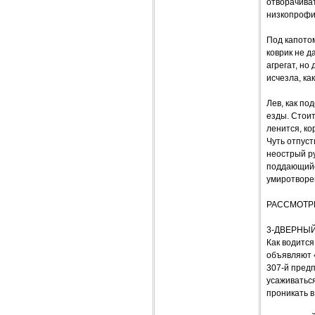
отворачиват
низкопрофи
Под капото
коврик не д
агрегат, но
исчезла, ка
Лев, как по
езды. Стоит
ленится, ко
Чуть отпуст
неострый р
поддающийс
умиротворен
РАССМОТР
3-ДВЕРНЫЙ
Как водится
объявляют «
307-й предп
усаживаться
проникать в