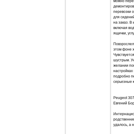
можно перем
демонтирова
перевозки о
для сидений
на заказ. В
включая во
ящички, угл
Повзрослел 
этом фоне 
Чувствуется
шустрым. Ун
желании по
настройках 
подробно пе
серьезные 
Peugeot 307
Евгений Бо
Интернацио
родственник
удалось, а 