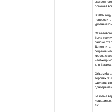
экстренног
поможет во
В 2002 год
перевозить
уровнем ко
От базового
была увелич
салоне стал
Дополнитель
седьмое ме
кресла с в
необходимос
для багажа.
Объем багаж
версиях 30
сделаны в 
одновремен
Базовые ве
лошадиных 
л.с.