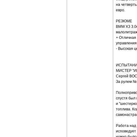
на четверт
евро.
РЕЗЮМЕ
BMW X3 3.0
малолитраж
+ Отличная 
управления 
- Высокая ц
ИСПЫТАНИ
МИСТЕР "И
Сергей ВО
За рулем №
Полноприво
спустя был 
и "шестерко
топлива. Ко
самонастра
Работа над
исповедует 
нужно было 