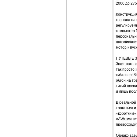
2000 до 275
Конструкция
клапана на 
регулируем
компьютер 
персональн
накаливани
мотор к пус
ПУТЕВЫЕ 
Зная, каков
так просто:
км/ч способ
обгон на тр
тихий посви
и лишь посл
В реальной
трогаться и
«коротким»
«AWтоматиче
превосходит
Однако зде