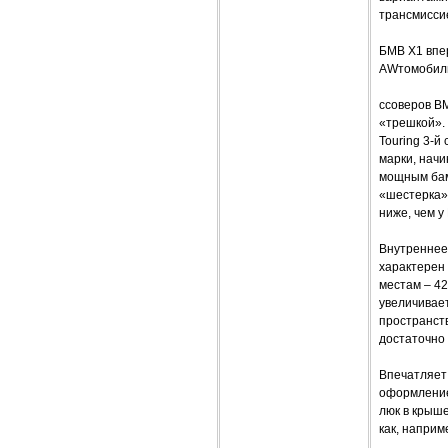
трансмисси
БМВ Х1 впе
AWтомобиль
ссоверов B
«трешкой».
Touring 3-й
марки, нач
мощным бам
«шестерка»)
ниже, чем у
Внутреннее
характерен
местам – 42
увеличивает
пространств
достаточно 
Впечатляет
оформлением
люк в крыше
как, наприм