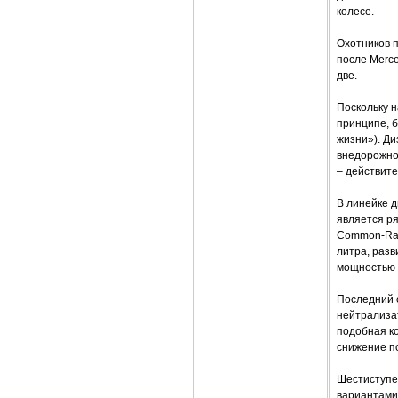
колесе.
Охотников п
после Merce
две.
Поскольку н
принципе, б
жизни»). Д
внедорожно
– действит
В линейке д
является р
Common-Rai
литра, разв
мощностью 4
Последний 
нейтрализа
подобная ко
снижение по
Шестиступе
вариантами 