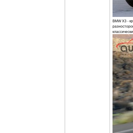
BMW X3 - кр
разносторо
классическ