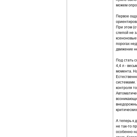
можем опро
Первое ощу
ориентирова
При этом (
слепой не 
ксеноновые
порогах не
движение не
Под стать 
4,4 л - вес
момента. На
Естественн
системами.
контроля то
Автоматиче
возникающи
внедорожны
критических
А теперь к 
не так-то п
особенно на