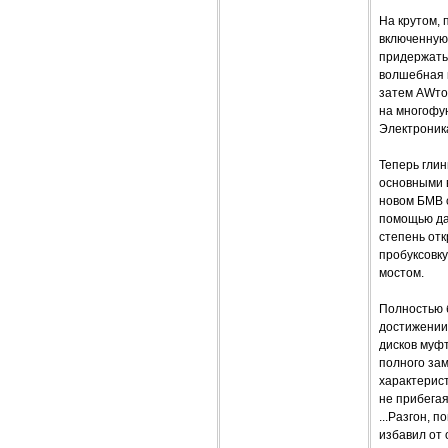
На крутом, 
включенную
придержать 
волшебная к
затем AWтом
на многофун
Электроник
Теперь глин
основными в
новом БМВ с
помощью дат
степень отк
пробуксовк
мостом.
Полностью б
достижении
дисков муф
полного зам
характерист
не прибега
...Разгон, п
избавил от 