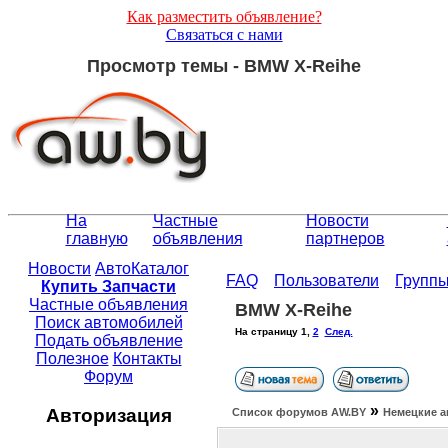
Как разместить объявление?
Связаться с нами
Просмотр темы - BMW X-Reihe
На
Частные
Новости
главную
объявления
партнеров
Новости
АвтоКаталог
FAQ
Пользователи
Групп
Купить Запчасти
Частные объявления
BMW X-Reihe
Поиск автомобилей
На страницу
1
,
2
След.
Подать объявление
Полезное
Контакты
Форум
»
Авторизация
Список форумов АW.BY
Немецкие а