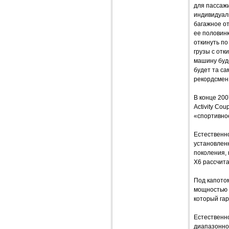
для пассаж
индивидуаль
багажное от
ее половин
откинуть по
грузы с отк
машину буде
будет та са
рекордсмен 
В конце 20
Activity Co
«спортивное
Естественно
установленн
поколения, 
Х6 рассчита
Под капото
мощностью 
который га
Естественно
диапазонно