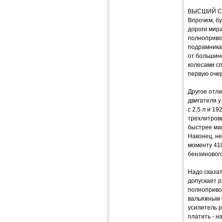
ВЫСШИЙ С
Впрочем, бу
дороги мира
полнопривод
подрамниках
от большин
колесами сп
первую очер
Другое отл
двигателя у
с 2,5 л и 1
трехлитровы
быстрее маш
Наконец, н
моменту 410
бензинового
Надо сказа
допускает р
полнопривод
вальяжным с
усилитель р
платить - н