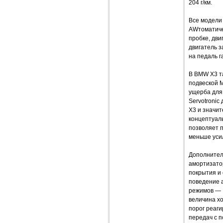
204 г/км.
Все модели
AWтоматичес
пробке, дви
двигатель з
на педаль г
В BMW X3 т
подвеской 
ущерба для
Servotronic
X3 и значи
концептуал
позволяет 
меньше усил
Дополнител
амортизато
покрытия и
поведение 
режимов — 
величина хо
порог реаг
передач с 