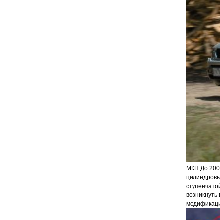
МКП До 200
цилиндровы
ступенчатой
возникнуть 
модификаци