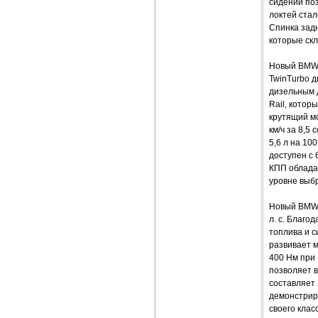
сидений по
локтей стал
Спинка задн
которые ск
Новый BMW 
TwinTurbo 
дизельным 
Rail, котор
крутящий м
км/ч за 8,5
5,6 л на 10
доступен с
КПП облада
уровне выбр
Новый BMW 
л. с. Благ
топлива и 
развивает м
400 Нм при 
позволяет в
составляет
демонстрир
своего клас