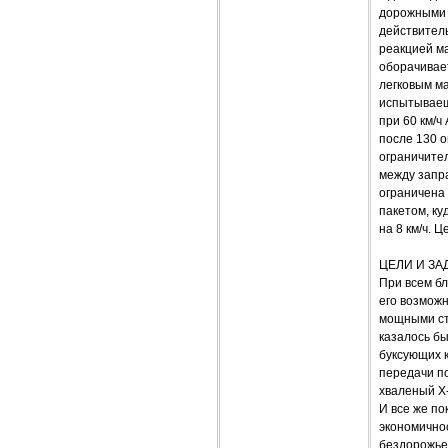
дорожными 
действитель
реакцией ма
оборачивае
легковым м
испытываеш
при 60 км/ч
после 130 
ограничите
между запра
ограничена 
пакетом, к
на 8 км/ч. 
ЦЕЛИ И ЗА
При всем б
его возмож
мощными ст
казалось бы
буксующих 
передачи по
хваленый Х-
И все же по
экономично
бездорожье.