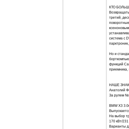
КТО БОЛЬШ
Возвращатьс
третий, дес
поворотные
ксеноновым 
устанавлива
система с D
парктроник,
Но и станда
борткомпью
функций Ca
приемника, 
НАШЕ ЗНАК
Анатолий 
За рулем №
BMW X3 3.0
Выпускается
На выбор тр
170 кВт/231 
Варианты д