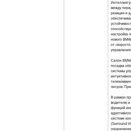
Интеллекту
между пере
реакция и а
обеспечива
устойчивос
способству
настройка 
нового BMW 
от скорости
управления 
Салон BMW 
посадка об
системы уп
интуитивно
телекоммун
литров. Пр
В рамках п
водителю и
функций ин
адаптивног
системе кон
(Surround V
ограничения