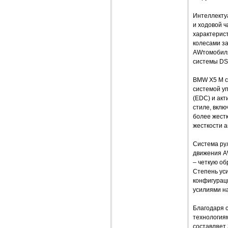
Интеллектуа
и ходовой ч
характерис
колесами за
AWтомобиля
системы DS
BMW X5 M с
системой уп
(EDC) и акт
стиле, вклю
более жест
жесткости а
Система рул
движения AW
– четкую об
Степень ус
конфигурац
усилиями н
Благодаря с
технология
составляет 