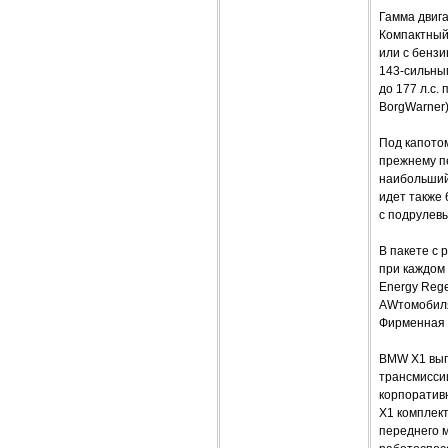
Гамма двиг
Компактный 
или с бензи
143-сильным
до 177 л.с.
BorgWarner)
Под капотом
прежнему пе
наибольший 
идет также
с подрулев
В пакете с 
при каждом 
Energy Reg
AWтомобиля 
Фирменная л
BMW X1 выпу
трансмиссии
корпоративн
X1 комплек
переднего 