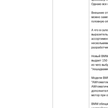
Однако все 
Внешние отл
можно заме
головную оп
А что в са
выразитель
ассортимен
несколькими
разработчик
Новый BMW 
выдает 150 
из чего выб
"лошадками
Модели BMW
"AWтоматом"
AWтоматичес
дополнитель
мотор при о
BMW обещае