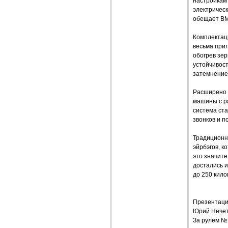
настройкам 
электрическ
обещает BM
Комплектац
весьма прил
обогрев зер
устойчивос
затемнением
Расширено 
машины с р
система ст
звонков и п
Традиционн
эйрбэгов, 
это значит
достались 
до 250 кило
Презентац
Юрий Нече
За рулем №