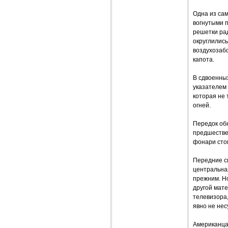
Одна из сам
вогнутыми п
решетки ра
округлилис
воздухозаб
капота.
В сдвоенных
указателем 
которая не 
огней.
Передок обн
предшестве
фонари сто
Передние с
центральная
прежним. Но
другой мате
телевизора,
явно не нес
Американцам