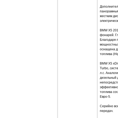
Дополнител
панорамным
жестким ди
электричес
BMW X5 201
фонарей. Г
Благодаря 
мощностных 
оснащена д
топлива (Hig
BMW X5 хDr
Turbo, сис
л.с. Анало
дизельный 
непосредст
эффективно
топлива сог
Евро-5.
Серийно вс
передач.