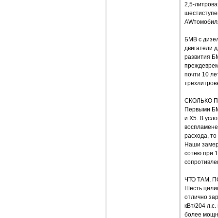
2,5-литров
шестиступе
AWтомобиля
БМВ с дизе
двигатели д
развития Б
преждеврем
почти 10 ле
трехлитров
СКОЛЬКО П
Первыми БМ
и Х5. В усл
воспламене
расхода, то
Наши замеры
сотню при 
сопротивле
ЧТО ТАМ, 
Шесть цилин
отлично зар
кВт/204 л.с
более мощны