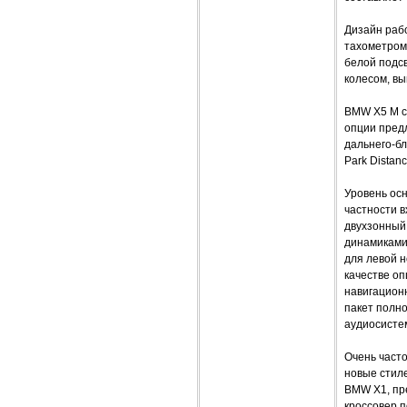
Дизайн раб
тахометром
белой подс
колесом, в
BMW X5 M с
опции пред
дальнего-бл
Park Distan
Уровень ос
частности в
двухзонный 
динамиками 
для левой н
качестве о
навигационн
пакет полн
аудиосистем
Очень часто
новые стиле
BMW X1, пре
кроссовер 