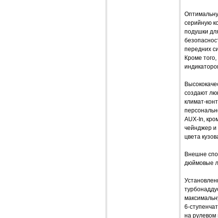
Оптимальну
серийную к
подушки дл
безопаснос
передних си
Кроме того
индикаторо
Высококаче
создают лю
климат-конт
персональн
AUX-In, кро
чейнджер и
цвета кузов
Внешне спо
дюймовые л
Установлен
турбонаддуо
максимальну
6-ступенча
на рулевом