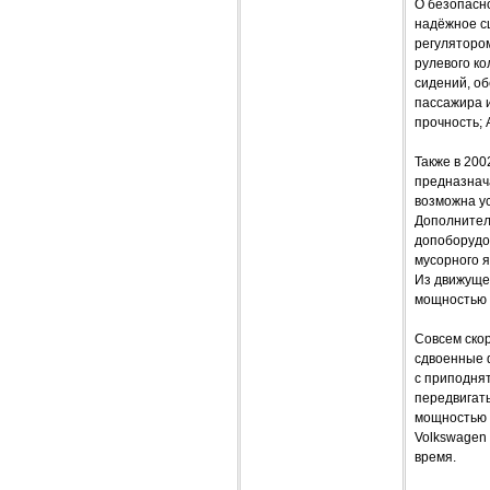
О безопасно
надёжное сц
регуляторо
рулевого ко
сидений, о
пассажира и
прочность; 
Также в 200
предназнач
возможна ус
Дополнител
допоборудов
мусорного 
Из движуще
мощностью 1
Совсем ско
сдвоенные 
с приподнят
передвигат
мощностью 8
Volkswagen
время.