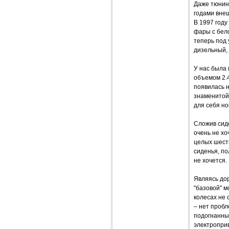
Даже тюнин
годами вне
В 1997 год
фары с бело
теперь под 
дизельный, 
У нас была
объемом 2.4
появилась 
знаменитой
для себя но
Сложив сиде
очень не хо
целых шест
сиденья, по
не хочется.
Являясь до
"базовой" м
колесах не 
– нет пробл
подогнанны
электропри