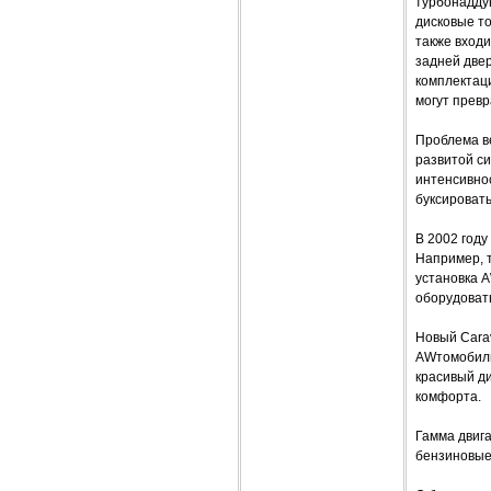
турбонадду
дисковые то
также входи
задней двер
комплектац
могут превр
Проблема в
развитой с
интенсивно
буксироват
В 2002 году
Например, т
установка 
оборудоват
Новый Cara
AWтомобиль
красивый д
комфорта.
Гамма двига
бензиновые 1,