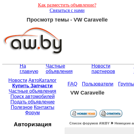
Как разместить объявление?
Связаться с нами
Просмотр темы - VW Caravelle
На
Частные
Новости
главную
объявления
партнеров
Новости
АвтоКаталог
FAQ
Пользователи
Групп
Купить Запчасти
Частные объявления
VW Caravelle
Поиск автомобилей
Подать объявление
Полезное
Контакты
Форум
»
Авторизация
Список форумов АW.BY
Немецкие а