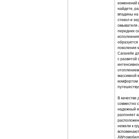
изменений 
найдете, ра
впадины на 
стекол и зе
омывателя л
передних с
исполнения.
образуется 
поколения 
Caravelle д
с развитой 
интенсивнос
отоплением
массивной к
комфортом п
путешеству
В качестве
совместно 
надежный и 
разгоняет к
расположен 
нежели к гр
вспоминают
AWтомобиль