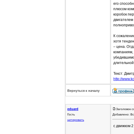
его способн
плюсом ком
коробок пер
двигателем
полноприво
К сожалени
хотя тенден
– цена. Отд
компаниям,
убедившимс
длительной
Текст: Дмит
http://www.ko
Вернуться к началу
eduard
Заголовок с
Гость
Добавлено: Вс
цитировать
с движком 2