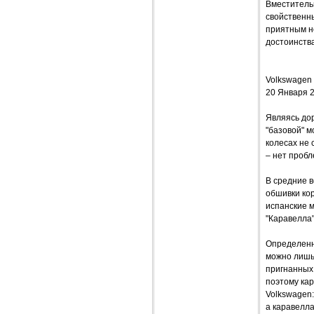
Вместитель
свойственны
приятным н
достоинства
Volkswagen 
20 Января 
Являясь до
"базовой" м
колесах не 
– нет пробл
В средние 
обшивки кор
испанские 
"Каравелла
Определенн
можно лишь 
пригнанных 
поэтому ка
Volkswagen:
а каравелл