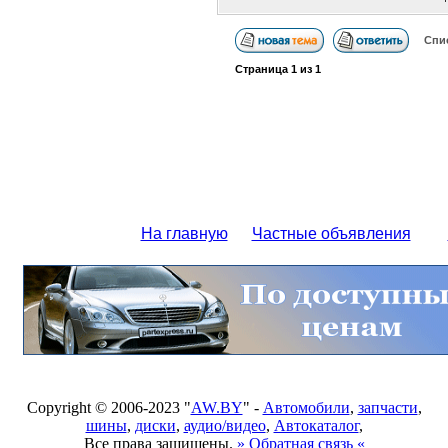
Спи
Страница
1
из
1
На главную
Частные объявления
Copyright © 2006-2023 "
AW.BY
" -
Автомобили
,
запчасти
,
шины
,
диски
,
аудио/видео
,
Автокаталог
,
Все права защищены.
» Обратная связь «