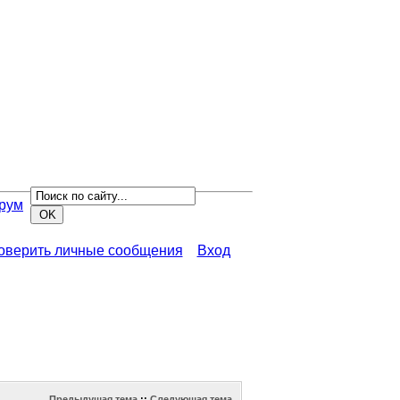
рум
роверить личные сообщения
Вход
Предыдущая тема
::
Следующая тема