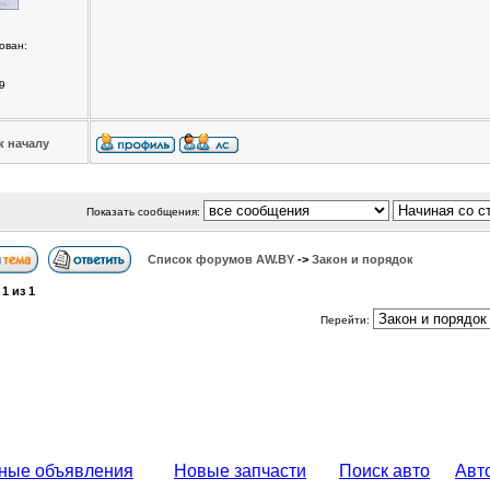
ован:
9
к началу
Показать сообщения:
Список форумов АW.BY
->
Закон и порядок
а
1
из
1
Перейти:
ные объявления
Новые запчасти
Поиск авто
Авт