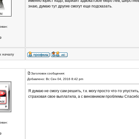
именно юрист надо, вариант адвокатское бюро Лев, Шерстнев
знаю, думаю тут другие смогут еще подсказать.
ован:
9
к началу
Заголовок сообщения:
Добавлено: Вс Сен 04, 2016 8:42 pm
Я думаю не смогу сам решить, т.к. могу просто что-то упустит
страховая свое выплатила, а с виновником проблемы Спасибо
ован:
9