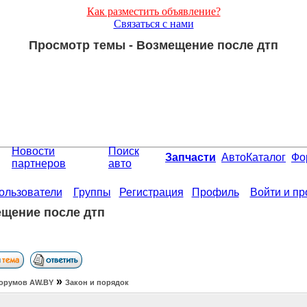
Как разместить объявление?
Связаться с нами
Просмотр темы - Возмещение после дтп
Новости
Поиск
Запчасти
АвтоКаталог
Фо
партнеров
авто
ользователи
Группы
Регистрация
Профиль
Войти и п
щение после дтп
»
орумов АW.BY
Закон и порядок