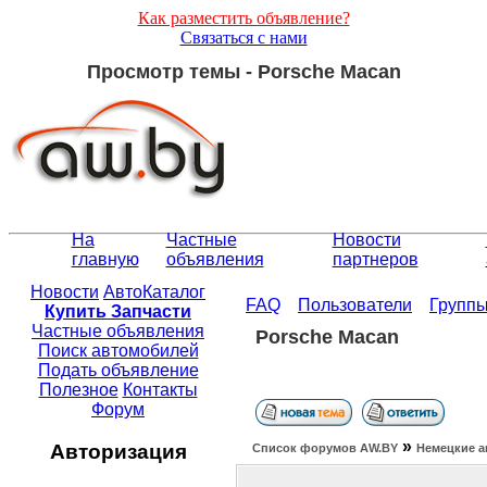
Как разместить объявление?
Связаться с нами
Просмотр темы - Porsche Macan
На
Частные
Новости
главную
объявления
партнеров
Новости
АвтоКаталог
FAQ
Пользователи
Групп
Купить Запчасти
Частные объявления
Porsche Macan
Поиск автомобилей
Подать объявление
Полезное
Контакты
Форум
»
Авторизация
Список форумов АW.BY
Немецкие а