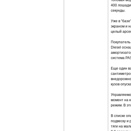
400 лошадин
секунды.
Уже в "базе
экраном и н
целый арсе
Покупатель 
Diesel осн
амортизатор
система PA
Еще один ва
сантиметро
внедорожно
кузов опуск
Управляемо
момент на к
режим. В эт
В списке оп
подвеску и 
тяги на мал