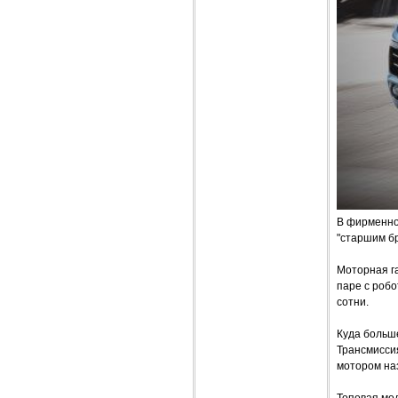
В фирменно
"старшим б
Моторная га
паре с робо
сотни.
Куда больше
Трансмиссия
мотором на
Топовая мо