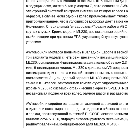
колес. Специалисты компании отказались от блокировки диф
в ведущих осях, как это было у модели G, зато оснастили A
электронной системой контроля сил тяги на каждом колесе Fou
образом, в случае, если одно из колес пробуксовывает, тягов
притормаживанием, что в условиях бездорожья дает такой же
блокировки. Специальный "внедорожный" режим работы АБС д
крутых спусках. Кроме модели ML230, все остальные серийн
стабилизации при движении EPS, улучшающей курсовую уст
условиях.
AWтомобили М-класса появились в Западной Европе в весной 
три варианта модели с четырех-, шести- или восьмицилиндр
ML230, оснащенная 4-цилиндровым двигателем объемом 2,3 л 
мин; 6-цилиндровая модель ML 320 с двигателем V6 мощностью
низким расходом топлива и малой токсичностью выхлопных га
поставляется 8-цилиндровый вариант ML 430 мощностью 200 к
также и в Е-классе. AWтомобили комплектуют гидромеханич
(кроме ML230) с системой ограничесния скорости SPEEDTRON
независимая подвеска всех колес, рамное шасси и раздаточ
AWтомобили серийно оснащаются: активной сервисной сист
водителя и пассажира на переднем сиденье и в боковых пере
и зеркал, противоугонной системой ELCODE, легкосплавным
шинами 225/75 R 16, гидроусилителем рулевого механизма, 
радиоуправлением, кондиционером (для ML320, ML430).