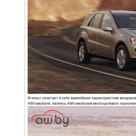
М-класс сочетает в себе важнейшие характеристики внедорож
AWтомобиля, являясь AWтомобилем многоцелевого назначен