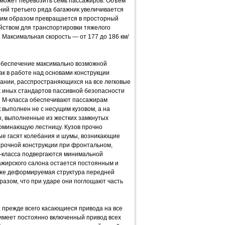
 может перевозить семь пассажиров. Объем
ений третьего ряда багажник увеличивается
ким образом превращается в просторный
йством для транспортировки тяжелого
. Максимальная скорость — от 177 до 186 км/
обеспечение максимально возможной
ак в работе над основами конструкции
мпании, расспространяющихся на все легковые
 иных стандартов пассивной безопасности
 М-класса обеспечивают пассажирам
выполнен не с несущим кузовом, а на
ы, выполненные из жестких замкнутых
оминающую лестницу. Кузов прочно
ые гасят колебания и шумы, возникающие
 прочной конструкции при фронтальном,
-класса подвергаются минимальной
ажирского салона остается постоянным и
 же деформируемая структура передней
азом, что при ударе они поглощают часть
 прежде всего касающиеся привода на все
 имеет постоянно включенный привод всех