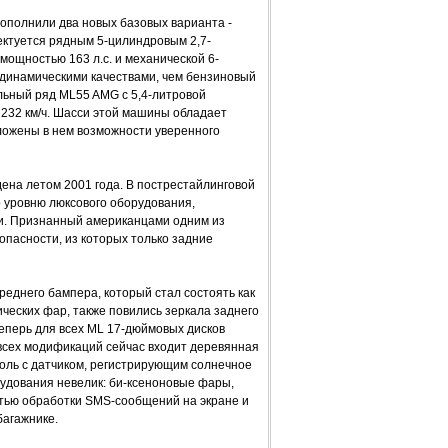
дополнили два новых базовых варианта -
ктуется рядным 5-цилиндровым 2,7-
ощностью 163 л.с. и механической 6-
 динамическими качествами, чем бензиновый
льный ряд ML55 AMG с 5,4-литровой
 232 км/ч. Шасси этой машины обладает
ложены в нем возможности уверенного
на летом 2001 года. В пострестайлинговой
о уровню люксового оборудования,
и. Признанный американцами одним из
пасности, из которых только задние
еднего бампера, который стал состоять как
ических фар, также повились зеркала заднего
еперь для всех ML 17-дюймовых дисков
 всех модификаций сейчас входит деревянная
оль с датчиком, регистрирующим солнечное
рудования невелик: би-ксеноновые фары,
ью обработки SMS-сообщений на экране и
багажнике.