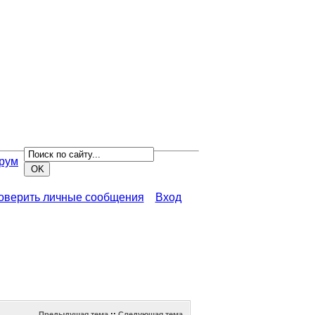
рум
роверить личные сообщения
Вход
Предыдущая тема
::
Следующая тема