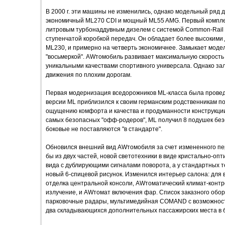
В 2000 г. эти машины не изменились, однако модельный ряд 
экономичный ML270 CDI и мощный ML55 AMG. Первый компле
литровым турбонаддувным дизелем с системой Common-Rail м
ступенчатой коробкой передач. Он обладает более высокими
ML230, и примерно на четверть экономичнее. Замыкает моде
"восьмеркой". AWтомобиль развивает максимальную скорость
уникальными качествами спортивного универсала. Однако за
движения по плохим дорогам.
Первая модернизация вседорожников ML-класса была проведе
версии ML приблизился к своим германским родственникам п
ощущению комфорта и качества и продуманности конструкци
самых безопасных "офф-родеров", ML получил 8 подушек безо
боковые не поставляются "в стандарте".
Обновился внешний вид AWтомобиля за счет измененного пер
бы из двух частей, новой светотехники в виде кристально-опт
вида с дублирующими сигналами поворота, а у стандартных т
новый 6-спицевой рисунок. Изменился интерьер салона: для
отделка центральной консоли, AWтоматический климат-контр
излучение, и AWтомат включения фар. Список заказного обо
парковочные радары, мультимедийная COMAND с возможност
два складывающихся дополнительных пассажирских места в 