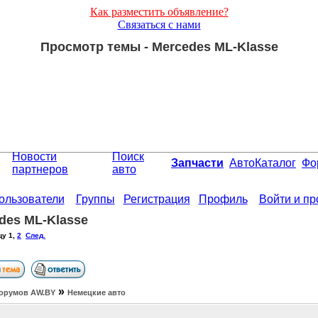
Как разместить объявление?
Связаться с нами
Просмотр темы - Mercedes ML-Klasse
Новости
Поиск
Запчасти
АвтоКаталог
Фо
партнеров
авто
ользователи
Группы
Регистрация
Профиль
Войти и п
des ML-Klasse
цу
1
,
2
След.
»
орумов АW.BY
Немецкие авто