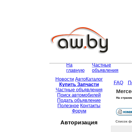
На
Частные
главную
объявления
Новости
АвтоКаталог
FAQ
П
Купить Запчасти
Частные объявления
Merce
Поиск автомобилей
На страни
Подать объявление
Полезное
Контакты
Форум
Авторизация
Список ф