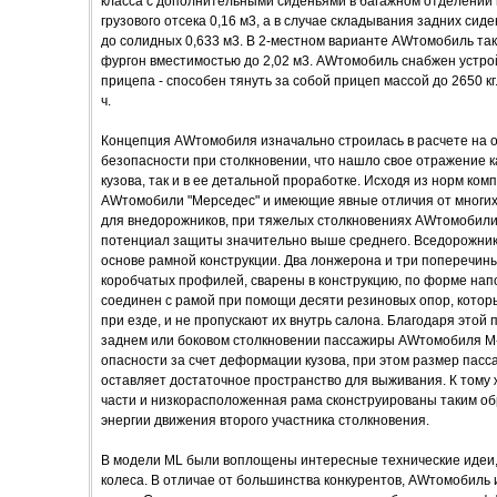
класса с дополнительными сиденьями в багажном отделении
грузового отсека 0,16 м3, а в случае складывания задних сид
до солидных 0,633 м3. В 2-местном варианте AWтомобиль та
фургон вместимостью до 2,02 м3. AWтомобиль снабжен устро
прицепа - способен тянуть за собой прицеп массой до 2650 кг
ч.
Концепция AWтомобиля изначально строилась в расчете на 
безопасности при столкновении, что нашло свое отражение к
кузова, так и в ее детальной проработке. Исходя из норм ко
AWтомобили "Мерседес" и имеющие явные отличия от многих
для внедорожников, при тяжелых столкновениях AWтомобили
потенциал защиты значительно выше среднего. Вседорожник 
основе рамной конструкции. Два лонжерона и три поперечин
коробчатых профилей, сварены в конструкцию, по форме нап
соединен с рамой при помощи десяти резиновых опор, котор
при езде, и не пропускают их внутрь салона. Благодаря этой
заднем или боковом столкновении пассажиры AWтомобиля М
опасности за счет деформации кузова, при этом размер пасс
оставляет достаточное пространство для выживания. К тому
части и низкорасположенная рама сконструированы таким обр
энергии движения второго участника столкновения.
В модели ML были воплощены интересные технические идеи,
колеса. В отличае от большинства конкурентов, AWтомобиль