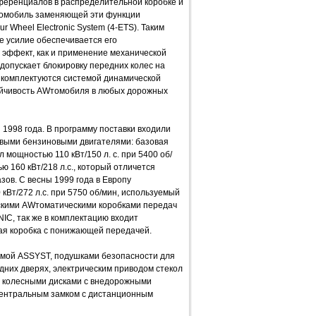
ференциалов в распределительной коробке и
Wтомобиль заменяющей эти функции
r Wheel Electronic System (4-ETS). Таким
ое усилие обеспечивается его
 эффект, как и применение механической
опускает блокировку передних колес на
о комплектуются системой динамической
ойчивость AWтомобиля в любых дорожных
1998 года. В программу поставки входили
овыми бензиновыми двигателями: базовая
мощностью 110 кВт/150 л. с. при 5400 об/
 160 кВт/218 л.с., который отличется
зов. С весны 1999 года в Европу
Вт/272 л.с. при 5750 об/мин, используемый
ескими AWтоматическими коробками передач
IC, так же в комплектацию входит
ная коробка с понижающей передачей.
емой ASSYST, подушками безопасности для
дних дверях, электрическим приводом стекол
и колесными дисками с внедорожными
центральным замком с дистанционным