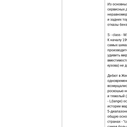
Из основных
сервисных д
неравномер
и задних то
отказы бен
S - class - 
К началу 19
самых шика
производите
удивить мир
вместимости
кузова) не 
Дебют в Жен
одновремен
возмущалис
роскошью но
и тяжелый (
- L(lange)
истории ма
5-диапазонн
общую осно
странах - "
самая боль