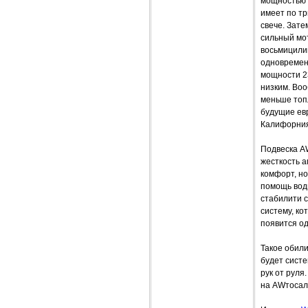
мощностью о
имеет по тр
свече. Зате
сильный мо
восьмицилин
одновремен
мощности 23
низким. Во
меньше топ
будущие ев
Калифорния
Подвеска A
жесткость 
комфорт, н
помощь вод
стабилити 
систему, ко
появится о
Такое обили
будет систе
рук от руля
на AWтосало