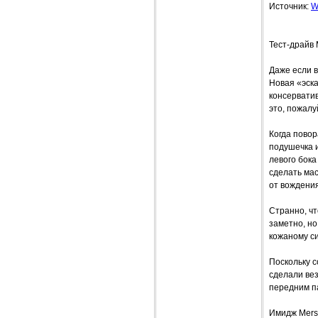
Источник:
W
Тест-драйв
Даже если в
Новая «эска
консерватив
это, пожалу
Когда повор
подушечка и
левого бока
сделать ма
от вождения
Странно, чт
заметно, но
кожаному си
Поскольку с
сделали вез
передним па
Имидж Merse