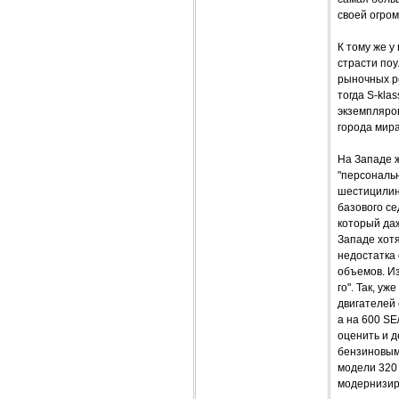
своей огром
К тому же у
страсти поу
рыночных р
тогда S-kla
экземпляров
города мира
На Западе ж
"персональн
шестицилинд
базового се
который даж
Западе хотя
недостатка 
объемов. И
го". Так, у
двигателей 
а на 600 SE
оценить и 
бензиновым
модели 320 
модернизир