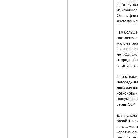
за "от кутю
изысканное
Отшлифован
AWтомобиль 
Тем больше
поколение 
малолитраже
классе пос
лет. Однако
"Парадный 
сшить новое
Перед вами 
"наследника
динамичнее
ксеноновых
нашумевшем
серии SLK.
Для начала 
базой. Шири
зависимости
короткобазн
показатель