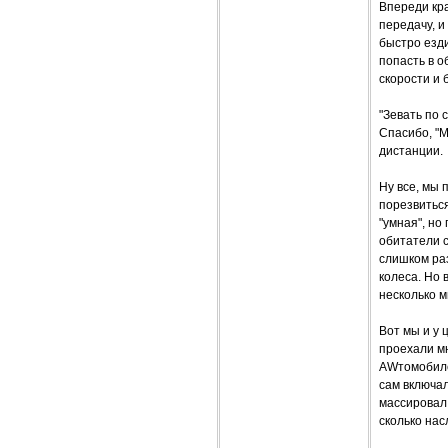
Впереди кра
передачу, и
быстро езди
попасть в 
скорости и
"Зевать по 
Спасибо, "
дистанции.
Ну все, мы 
порезвиться
"умная", но
обитатели 
слишком раз
колеса. Но 
несколько м
Вот мы и у 
проехали м
AWтомобиле.
сам включал
массировал 
сколько нас