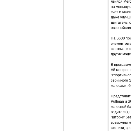
явился Mer
на меньшую
счет снижен
даже улучш
двигатель,
европейским
На S600 пр
элементов в
система, в 
других моде
В программ
V8 мощност
"спортивно
серийного 
колесами, 
Представите
Pullman и S
колесной ба
водителя), 
"шторки' бе
возможны м
столики, ср