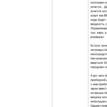
поголовно е
хочется... 
хочется но
азарт как B
надо будет 
мощность, с
Управляемос
тыс. евро, 
размерах.
Кстати, нач
литровых бе
непосредст
Нм начиная 
квартале 20
городских с
А вот чего 
приборной д
с ним приб
экран вмест
на крыше бы
машину ночь
небольших 
Одним слово