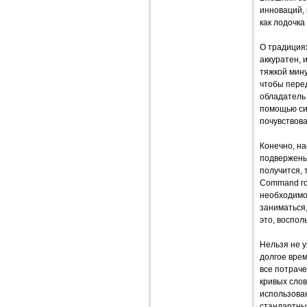
инноваций, 
как лодочка
О традициях
аккуратен, 
тяжкой мину
чтобы перед
обладатель 
помощью си
почувствов
Конечно, на
подвержены
получится, 
Command гор
необходимо 
заниматься,
это, воспо
Нельзя не 
долгое вре
все потрач
кривых слов
использова
стандартный