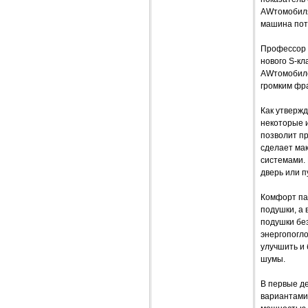
AWтомобиля
машина поте
Профессор Ю
нового S-к
AWтомобилей
громким фр
Как утверж
некоторые и
позволит п
сделает ма
системами. 
дверь или п
Комфорт па
подушки, а
подушки бе
энергопогло
улучшить и 
шумы.
В первые д
вариантами