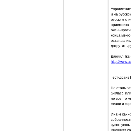
Управление 
и на русско
русским кли
приемника. 
очень краси
конца меню 
останавлива
докрутить р
Даниил Тка
http://www.a
Тест-драйв
Не столь ва
S-класс, ил
не все, то 
жизни и кор
Иначе как 
собранность
чувствуешь 
Внешняя со