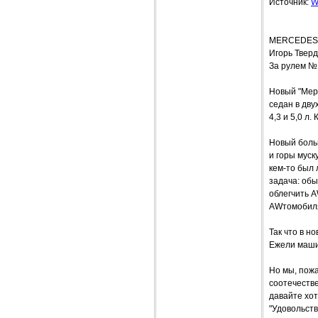
Источник:
W
MERCEDES 
Игорь Твер
За рулем №
Новый "Мер
седан в дву
4,3 и 5,0 л
Новый больш
и горы муск
кем-то был 
задача: обы
облегчить 
AWтомобиля
Так что в н
Ежели машин
Но мы, пожа
соотечестве
давайте хо
"Удовольств