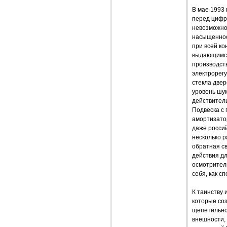
В мае 1993
перед цифра
невозможно
насыщеннос
при всей к
выдающимся
производств
электрорегу
стекла двер
уровень шум
действитель
Подвеска с
амортизато
даже россий
несколько р
обратная с
действия д
осмотритель
себя, как с
К таинству
которые соз
щепетильно
внешности, 