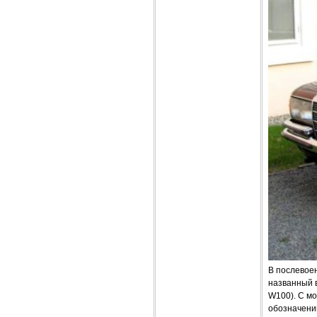
В послевоен
названный 
W100). С мо
обозначени