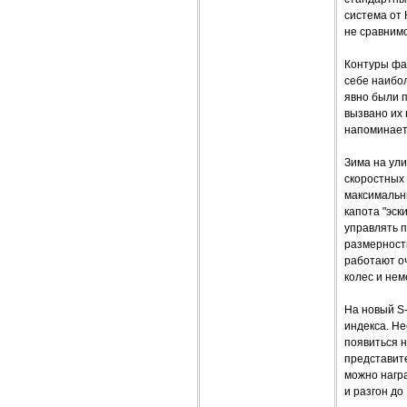
система от 
не сравнимо
Контуры фа
себе наибо
явно были п
вызвано их 
напоминает
Зима на ул
скоростных
максимальн
капота "эск
управлять 
размерность
работают о
колес и не
На новый S-
индекса. Не
появиться н
представит
можно награ
и разгон до