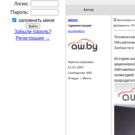
Логин:
Автор
Пароль:
запомнить меня
admin
Заголовок с
А
дминистрация
Добавлено: Пт
Забыли пароль?
цитировать
Технически
Регистрация →
Объявления
Запчасти к
История нов
Зарегистрирован:
акционерно
12.01.2007
AWтомобиль
Сообщения: 685
громоздкий
Откуда: г. Минск
прародител