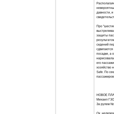
Располагая
невероятны
давности, и
свидетельст
Про "шести
выстреливаю
защиты пасс
результатом
сидений пер
сдвигаются 
посадке, а 
нарисовалас
его пассажи
хозяйство н
Safe. По се
пассажиров.
НОВОЕ ПЛ
Михаил ГЗ
За рулем №
Ох, нелегко