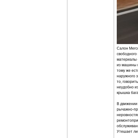
Салон Merc
свободного 
материалы о
из машины н
тому же ест
наружного з
то, говорит
неудобно из
крышка бага
В движении 
рычажно-пр
неровностям
ремонтопри
обслуживани
Утешает ли