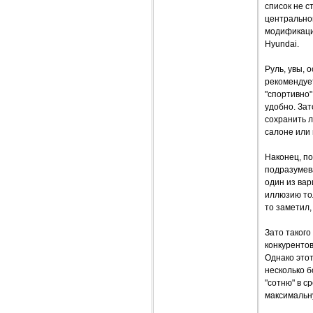
список не с
центрально
модификаций
Hyundai.
Руль, увы, 
рекомендует
"спортивно"
удобно. Зат
сохранить л
салоне или 
Наконец, по
подразумева
один из вар
иллюзию тол
то заметил,
Зато такого
конкурентов
Однако этот
несколько б
"сотню" в с
максимальну