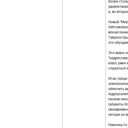
более столь
удовлетвор
а, во-вторы
Новый "Мерс
AWтомобилем
впечатление
"сверхостры
это обуздав
Это вовсе н
"надрессиро
класс умен 
слушаться е
Итак, предс
электронног
облегчить в
гидроусилит
писком сигн
габариты б
своевременн
четыре из в
Наконец-то 