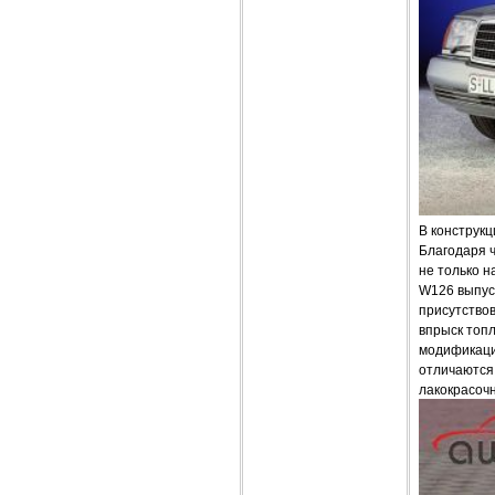
В конструк
Благодаря ч
не только н
W126 выпуск
присутствов
впрыск топл
модификация
отличаются
лакокрасоч