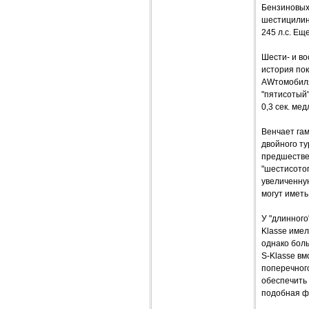
Бензиновых 
шестицилинд
245 л.с. Ещ
Шести- и во
история пок
AWтомобиля
"пятисотый"
0,3 сек. ме
Венчает га
двойного ту
предшестве
"шестисотог
увеличенную
могут иметь
У "длинного
Klasse имел
однако боль
S-Klasse вм
поперечного
обеспечить 
подобная фу