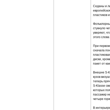
Седаны и л
европейско
пластиков и
Фольклорны
стукнуло че
уверяют, чт
этого слова
При первом 
сначала по
пластиковая
диски, хром
пакет от как
Внешне S-K
кузов визу
теперь пряч
S-Klasse св
которых по
пассажир не
четыре гори
В интерьере