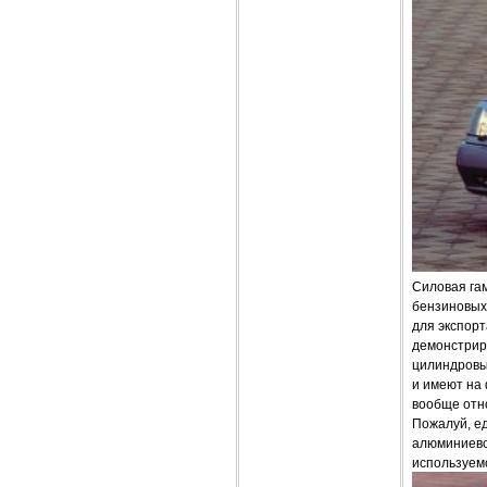
Силовая гам
бензиновых
для экспорт
демонстрир
цилиндровым
и имеют на 
вообще отно
Пожалуй, е
алюминиевог
используемо