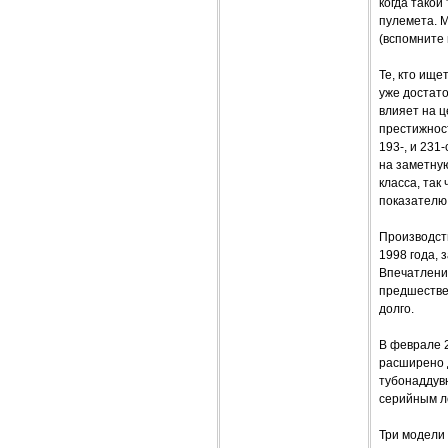
когда такой
пулемета. М
(вспомните 
Те, кто ищ
уже достато
влияет на 
престижнос
193-, и 231
на заметную
класса, так 
показателю 
Производст
1998 года, 
Впечатление
предшествен
долго.
В феврале 2
расширено 
тубонаддув
серийным л
Три модели 