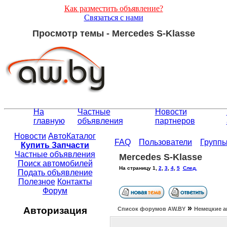
Как разместить объявление?
Связаться с нами
Просмотр темы - Mercedes S-Klasse
На
Частные
Новости
главную
объявления
партнеров
Новости
АвтоКаталог
FAQ
Пользователи
Групп
Купить Запчасти
Частные объявления
Mercedes S-Klasse
Поиск автомобилей
На страницу
1
,
2
,
3
,
4
,
5
След.
Подать объявление
Полезное
Контакты
Форум
»
Авторизация
Список форумов АW.BY
Немецкие а