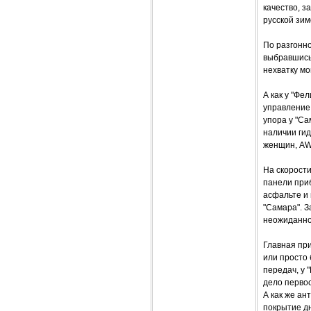
качество, з
русской зим
По разгонно
выбравшись 
нехватку мо
А как у "Фе
управление 
упора у "Са
наличии гид
женщин, AW
На скорости
панели приб
асфальте и
"Самара". З
неожиданно 
Главная при
или просто
передач, у 
дело перво
А как же ан
покрытие дн