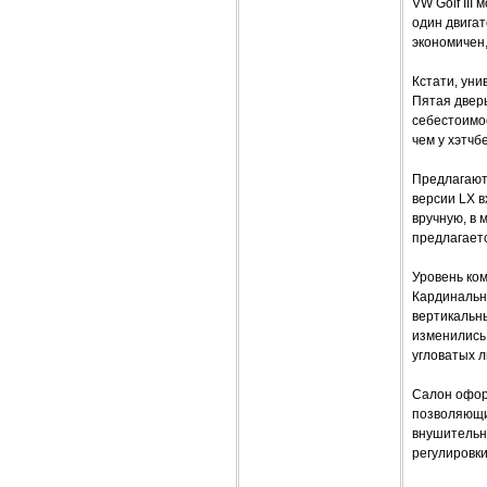
VW Golf III
один двигат
экономичен,
Кстати, уни
Пятая двер
себестоимос
чем у хэтчбе
Предлагают
версии LX в
вручную, в
предлагаетс
Уровень ко
Кардинальн
вертикальн
изменились 
угловатых л
Салон офор
позволяющи
внушительн
регулировки