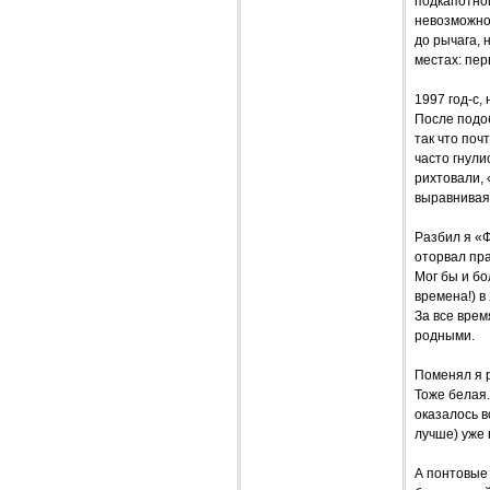
подкапотном
невозможно)
до рычага, 
местах: пер
1997 год-с,
После подо
так что поч
часто гнули
рихтовали, 
выравнивая 
Разбил я «Ф
оторвал пра
Мог бы и бо
времена!) в
За все врем
родными.
Поменял я 
Тоже белая.
оказалось в
лучше) уже 
А понтовые 