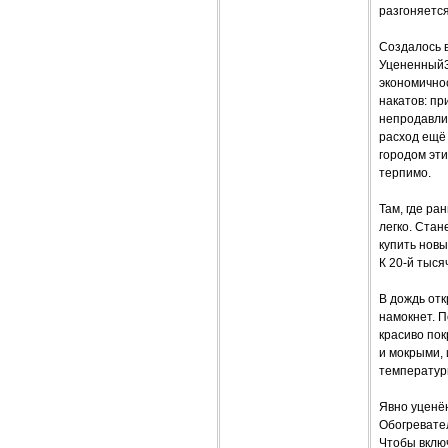
разгоняется 
Создалось в
Уцененный3
экономичнос
накатов: пр
непродавли
расход ещё 
городом эти
терпимо.
Там, где ра
легко. Ста
купить новы
К 20-й тыся
В дождь отк
намокнет. П
красиво пок
и мокрыми, 
температур
Явно уценё
Обогревател
Чтобы включ