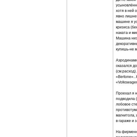
усыновлённо
хотя в ней 
явно лишней
машине я у
кризиса (бе
наката и ми
Машина низк
декоративны
купишь-не м
Аэродинамич
оказался до
(см.расход)
«Bertone»..
«Volkswage
Проехал я н
подводила 
лобовое ст
противотума
магнитола,
в гараже и 
На фирменно