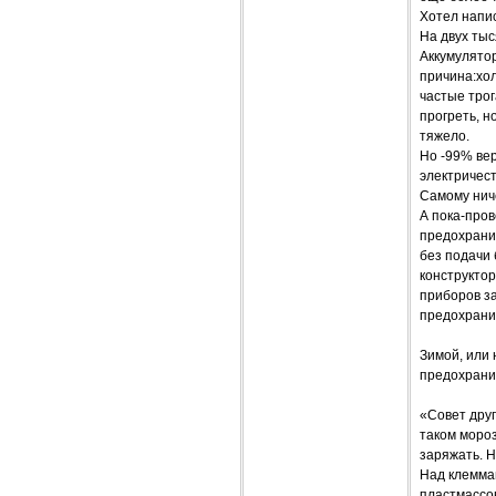
Хотел напис
На двух тыс
Аккумулято
причина:хол
частые трог
прогреть, н
тяжело.
Но -99% вер
электричест
Самому ниче
А пока-пров
предохранит
без подачи
конструкто
приборов з
предохрани
Зимой, или 
предохрани
«Совет друг
таком мороз
заряжать. Н
Над клемма
пластмассов