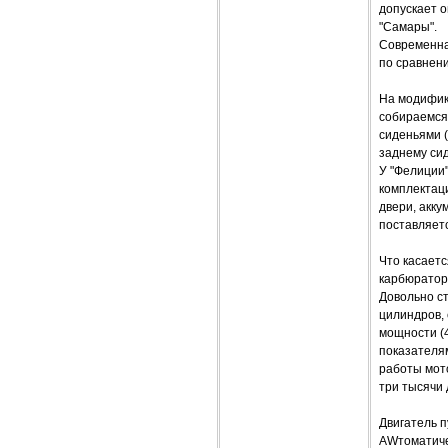
допускает 
"Самары".
Современна
по сравнен
На модифик
собираемся
сиденьями (
заднему си
У "Фелиции"
комплектаци
двери, акку
поставляет
Что касаетс
карбюратор,
Довольно ст
цилиндров,
мощности (4
показателям
работы мото
три тысячи 
Двигатель п
AWтоматичес