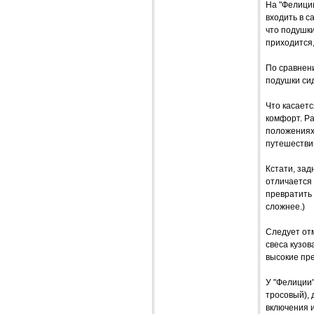
На "Фелиции
входить в с
что подушки
приходится,
По сравнени
подушки си
Что касаетс
комфорт. Ра
положениях
путешестви
Кстати, зад
отличается 
превратить 
сложнее.)
Следует отм
свеса кузов
высокие пре
У "Фелиции"
тросовый),
включения 