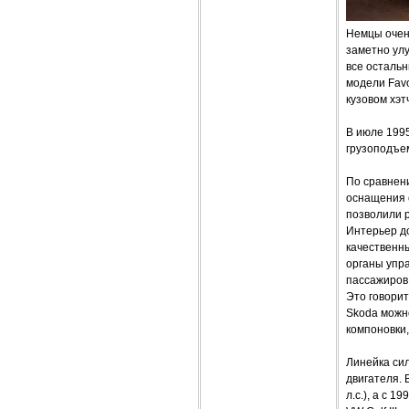
Немцы очень
заметно улу
все остальн
модели Favo
кузовом хэт
В июле 1995
грузоподъем
По сравнени
оснащения 
позволили р
Интерьер д
качественн
органы упра
пассажиров 
Это говорит
Skoda можно
компоновки
Линейка сил
двигателя. 
л.с.), а с 