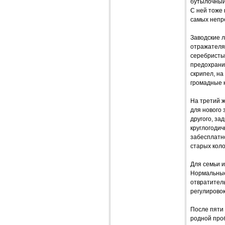
бутылочный 
С ней тоже 
самых непре
Заводские 
отражателя
серебристы
предохранит
скрипел, на
громадные 
На третий ж
для нового 
другого, за
круглогодич
забесплатн
старых коло
Для семьи и
Нормальные 
отвратител
регулировок
После пяти 
родной проб