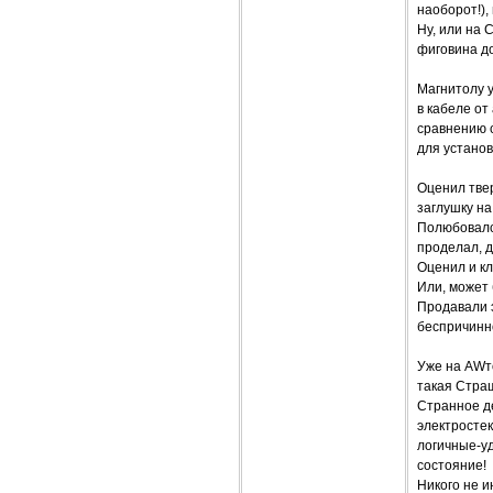
наоборот!),
Ну, или на 
фиговина до
Магнитолу 
в кабеле от
сравнению с
для установ
Оценил твер
заглушку на
Полюбовалс
проделал, 
Оценил и кл
Или, может
Продавали э
беспричинно
Уже на AWто
такая Страш
Странное де
электростек
логичные-у
состояние!
Никого не 