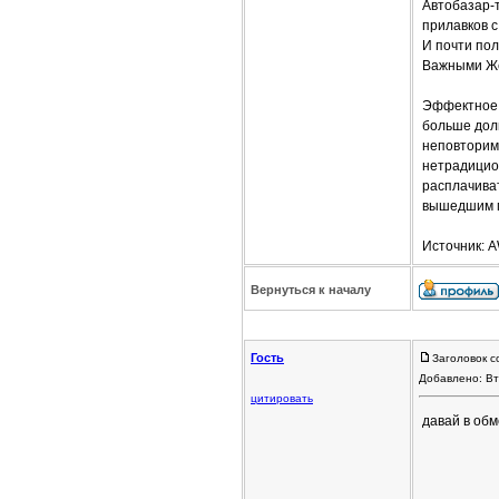
Автобазар-
прилавков с
И почти пол
Важными Жел
Эффектное 
больше дол
неповторимо
нетрадицион
расплачива
вышедшим м
Источник: 
Вернуться к началу
Гость
Заголовок с
Добавлено: Вт
цитировать
давай в об