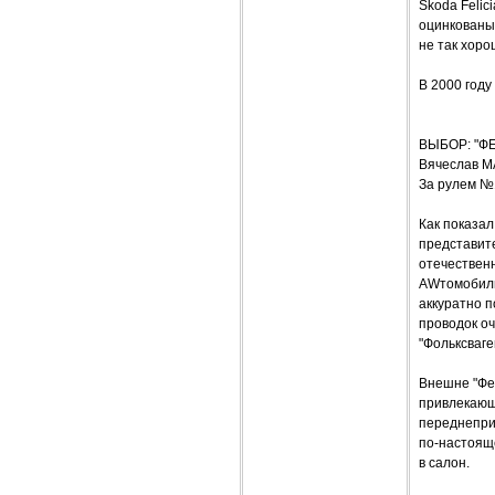
Skoda Felic
оцинкованы,
не так хоро
В 2000 год
ВЫБОР: "Ф
Вячеслав 
За рулем №
Как показал
представите
отечественн
AWтомобиль
аккуратно п
проводок оч
"Фольксваге
Внешне "Фе
привлекающ
переднеприв
по-настоящ
в салон.