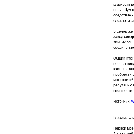
шумность це
цепи. Шум с
следствие -
сложно, и с
В целом же
завод совер
зимних ван
соединение
Общий итог:
нее нет кон
комплектац
пробрести с
мотором объ
репутацию б
внешности, 
Источник:
W
Глазами вла
Первой моей
Да не какой