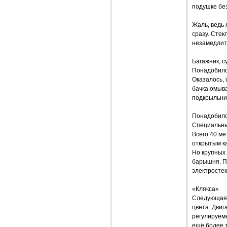
подушке без
Жаль, ведь 
сразу. Стек
незамедлите
Багажник, с
Понадобилос
Оказалось, 
бачка омыва
подкрыльник
Понадобилос
Специальный
Всего 40 ме
открытым ка
Но крупных
барышня. П
электростек
«Клякса»
Следующая 
цвета. Двиг
регулируемы
ещё более т