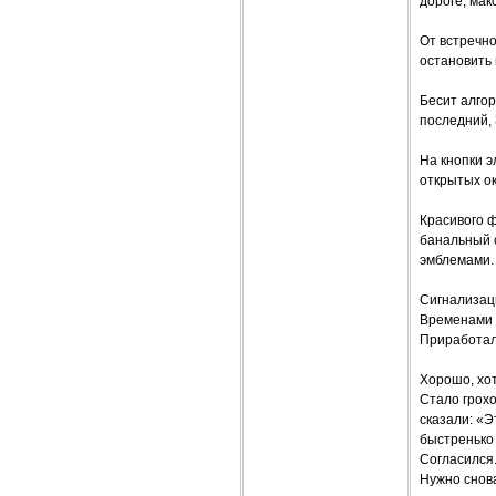
дороге, мак
От встречно
остановить 
Бесит алгор
последний,
На кнопки э
открытых ок
Красивого ф
банальный 
эмблемами.
Сигнализаци
Временами 
Приработало
Хорошо, хот
Стало грох
сказали: «Э
быстренько 
Согласился.
Нужно снова