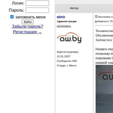
Логин:
Автор
Пароль:
запомнить меня
admin
Заголовок с
А
дминистрация
Добавлено: Пт
Забыли пароль?
цитировать
Технические
Регистрация →
Объявления
Запчасти к 
Назвать пер
Зарегистрирован:
поскольку э
12.01.2007
поколение O
Сообщения: 685
никакой «на
Откуда: г. Минск