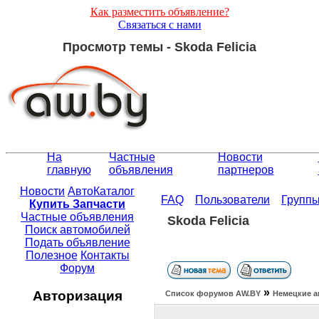
Как разместить объявление?
Связаться с нами
Просмотр темы - Skoda Felicia
На
Частные
Новости
главную
объявления
партнеров
Новости
АвтоКаталог
FAQ
Пользователи
Групп
Купить Запчасти
Частные объявления
Skoda Felicia
Поиск автомобилей
Подать объявление
Полезное
Контакты
Форум
»
Авторизация
Список форумов АW.BY
Немецкие а