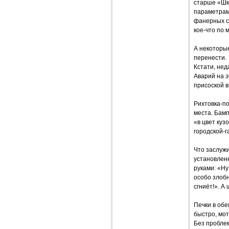
старше «Шк
параметрам 
фанерных са
кое-что по м
А некоторые
перенести.
Кстати, нед
Аварий на 
присоской в
Рихтовка-по
места. Бамп
«в цвет куз
городской-г
Что заслужи
установлен
руками: «Ну
особо злобн
сгниёт!». А
Печки в об
быстро, мо
Без проблем