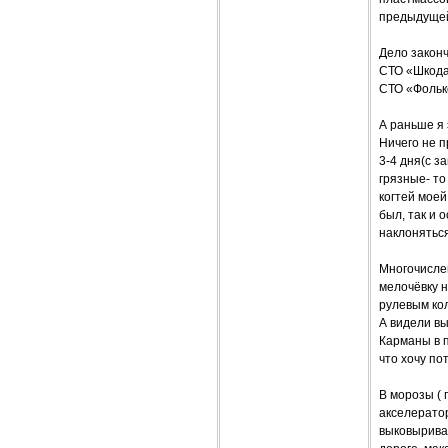
предыдущей
Дело законч
СТО «Шкода
СТО «Фолькс
А раньше я 
Ничего не п
3-4 дня(с з
грязные- то
когтей моей
был, так и 
наклоняться
Многочисле
мелочёвку н
рулевым ко
А видели в
Карманы в п
что хочу по
В морозы ( 
акселерато
выковырива