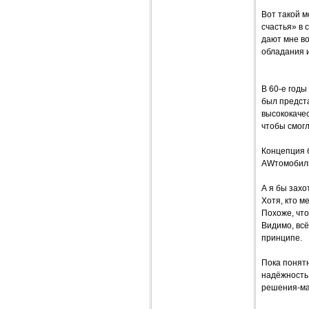
Вот такой м
счастья» в 
дают мне во
обладания 
В 60-е год
был предст
высококаче
чтобы смогл
Концепция б
AWтомобил
А я бы захо
Хотя, кто м
Похоже, чт
Видимо, всё
принципе.
Пока понят
надёжность,
решения-мат