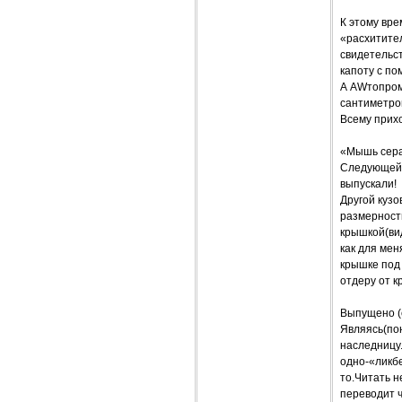
К этому вре
«расхитите
свидетельст
капоту с по
А AWтопром
сантиметров
Всему прихо
«Мышь сер
Следующей 
выпускали!
Другой куз
размерности
крышкой(вид
как для мен
крышке под 
отдеру от 
Выпущено (с
Являясь(пон
наследницу.
одно-«ликбе
то.Читать н
переводит ч