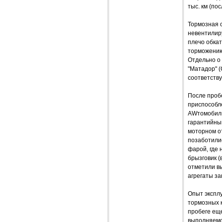
тыс. км (по
Тормозная 
невентилир
плечо обкат
торможению 
Отдельно о
"Матадор" (
соответств
После пробе
приспособл
AWтомобиль
гарантийный
моторном от
позаботили
фарой, где 
брызговик (
отметили вы
агрегаты за
Опыт экспл
тормозных к
пробеге еще
выполняемо