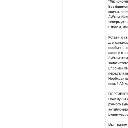
"Физиономия
Без фирменн
впечатлени
AWтомобили)
теперь уже 
Словом, маш
Кстати, о с
для ознаком
необычно, н
панели с п
AWтоматиче
золотистого
Впрочем, кт
перед глаза
Необходимы 
новый А6 хо
ПОРЕЗВИТ
Почему бы и
ручного вы
антиблокиро
рулем увере
Мы в синем 