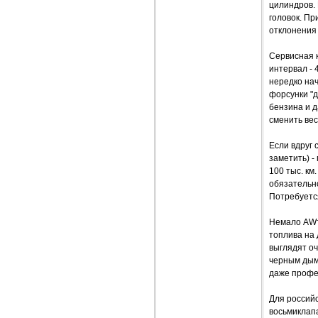
цилиндров.
головок. Пр
отклонения
Сервисная 
интервал - 
нередко нач
форсунки "
бензина и д
сменить вес
Если вдруг 
заметить) -
100 тыс. км
обязательн
Потребуется
Немало AWт
топлива на 
выглядят оч
черным дымо
даже профе
Для российс
восьмиклапа