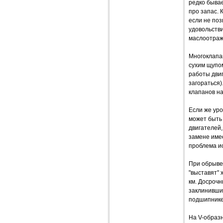
редко бывае
про запас. 
если не поз
удовольств
маслоотража
Многоклапан
сухим щупом
работы двиг
загораться)
клапанов на
Если же уро
может быть 
двигателей,
замене име
проблема и
При обрыве
"выставят"
км. Досрочн
заклинивших
подшипнике 
На V-образн