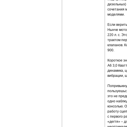
дизельных) 
сочетания 
моделями.
Если верить
Нынче мотор
220 л. с. 
трактом пе
клапанов. К
900.
Короткое з
А6 3,0 Ква
динамика, ц
вибрации, ш
Попривыкнув
пользуешься
это не пре
одно наблюд
консолью. О
работу сцеп
с первого р
«дегтя» – д
неоптимале