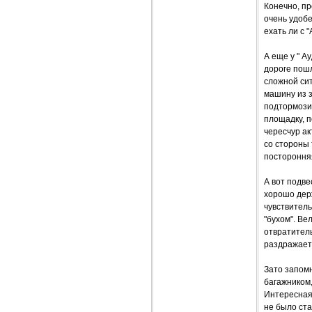
Конечно, п
очень удобе
ехать ли с 
А еще у " А
дороге пошл
сложной сит
машину из з
подтормози
площадку, п
чересчур ак
со стороны 
посторонняя
А вот подве
хорошо дер
чувствитель
"бухом". Ве
отвратитель
раздражает
Зато запом
багажником
Интересная 
не было ста