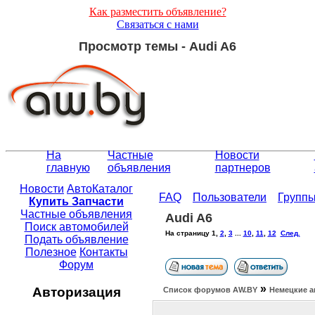
Как разместить объявление?
Связаться с нами
Просмотр темы - Audi A6
На
Частные
Новости
главную
объявления
партнеров
Новости
АвтоКаталог
FAQ
Пользователи
Групп
Купить Запчасти
Частные объявления
Audi A6
Поиск автомобилей
На страницу
1
,
2
,
3
...
10
,
11
,
12
След.
Подать объявление
Полезное
Контакты
Форум
»
Авторизация
Список форумов АW.BY
Немецкие а