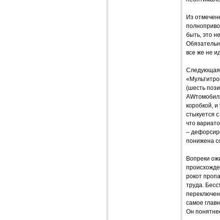
Из отмечен
полноприво
быть, это н
Обязательно
все же не 
Следующая 
«Мультитро
(шесть пози
AWтомобиля 
коробкой, и
стыкуется с
что вариато
– дефорсир
понижена со
Вопреки ож
происхожде
рокот пропа
труда. Бесс
переключени
самое глав
Он понятнее