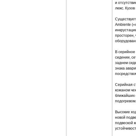
и отсутстви
люкс. Кузов
Существует 
Ambiente (
инкрустаци
просторен, 
оборудовани
В серийное
сидении, се
заднем сид
знака авари
посредство
Серийная с
кожаном чех
ближайших о
подогревом
Высокие хо
новой подве
подвеской 
устойчивост