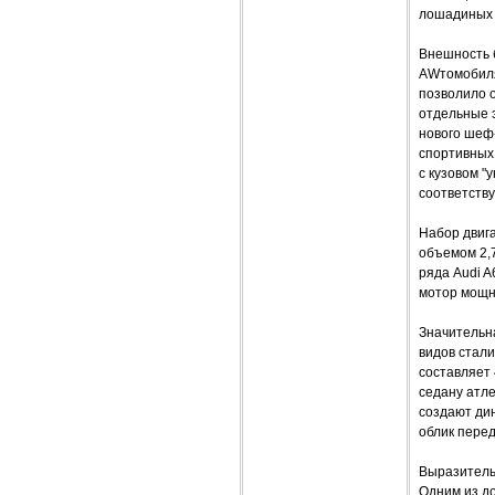
лошадиных 
Внешность 
AWтомобиля
позволило о
отдельные э
нового шеф
спортивных 
с кузовом "
соответств
Набор двиг
объемом 2,
ряда Audi 
мотор мощн
Значительна
видов стали
составляет 
седану атле
создают ди
облик перед
Выразитель
Одним из д