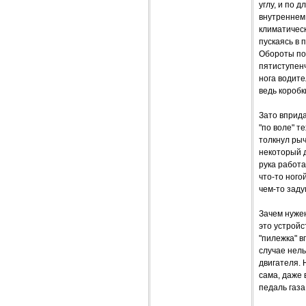
углу, и по 
внутреннем,
климатическ
пускаясь в 
Обороты пов
пятиступенч
нога водите
ведь коробк
Зато вприда
"по воле" т
толкнул ры
некоторый д
рука работа
что-то ного
чем-то заду
Зачем нужен
это устройс
"пилежка" в
случае нел
двигателя. 
сама, даже 
педаль газа