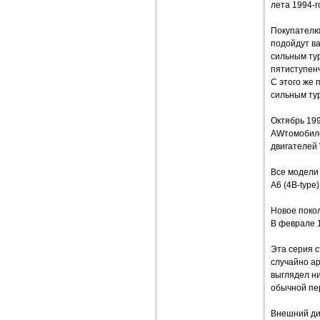
лета 1994-г
Покупателю
подойдут в
сильным тур
пятиступенч
С этого же 
сильным ту
Октябрь 199
AWтомобиле
двигателей 
Все модели
A6 (4B-type)
Новое покол
В феврале 1
Эта серия 
случайно ар
выглядел н
обычной пе
Внешний ди