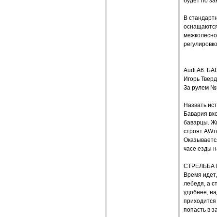
будет по з
В стандартн
оснащаются
межколесно
регулировк
Audi A6. Б
Игорь Твер
За рулем №
Назвать ист
Бавария вхо
баварцы. Жи
строят AWт
Оказывается
часе езды н
СТРЕЛЬБА 
Время идет,
лебедя, а с
удобнее, н
приходится 
попасть в з