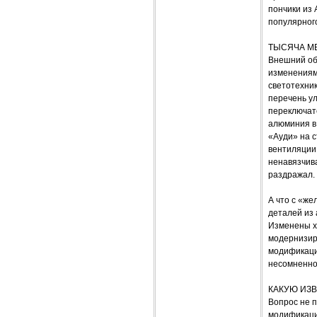
пончики из
популярного
ТЫСЯЧА М
Внешний об
изменениям
светотехни
перечень ул
переключате
алюминия в
«Ауди» на с
вентиляции.
ненавязчив
раздражал.
А что с «ж
деталей из
Изменены х
модернизир
модификаци
несомненно 
КАКУЮ ИЗ
Вопрос не п
модификаций