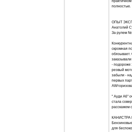
практичном 
полностью. 
ОПЫТ ЭКС
Анатолий С
За рулем №
Конкурентна
скромная п
обязывает. 
заказывали 
- подороже:
резвый мото
забыли - на
первых парт
AWторизова
" Ауди А6" 
стала сове
расскажем о
КАНИСТРА 
Бензиновые 
для беспок