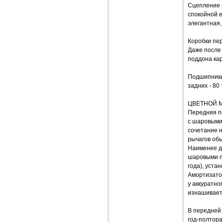
Сцепление н
спокойной е
элегантная
Коробки пер
Даже после
поддона кар
Подшипники 
задних - 80
ЦВЕТНОЙ М
Передняя по
с шаровыми
сочетание н
рычагов обы
Наименее до
шаровыми па
года), уста
Амортизатор
у аккуратно
изнашивает
В передней 
год-полтора