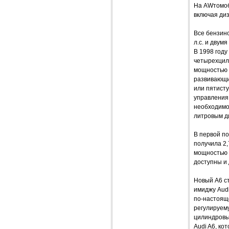
На AWтомоби
включая диз
Все бензин
л.с. и двум
В 1998 году
четырехцил
мощностью 
развивающи
или пятист
управления 
необходимо
литровым д
В первой по
получила 2
мощностью 
доступны и
Новый A6 с
имиджу Audi
по-настоящ
регулируему
цилиндровы
Audi A6, к