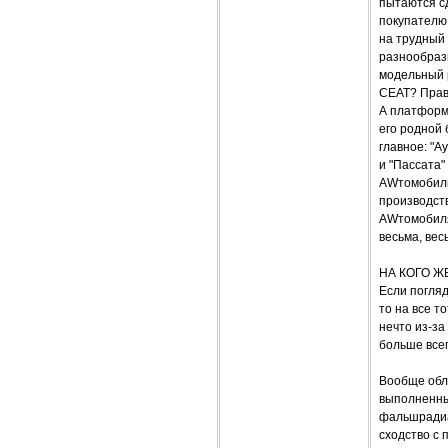
пытаются сд
покупателю.
на трудный
разнообраз
модельный р
СЕАТ? Прав
А платформа
его родной 
главное: "А
и "Пассата"
AWтомобили.
производств
AWтомобиля 
весьма, вес
НА КОГО Ж
Если погляд
то на все т
нечто из-за
больше всег
Вообще обли
выполненным
фальшрадиа
сходство с 