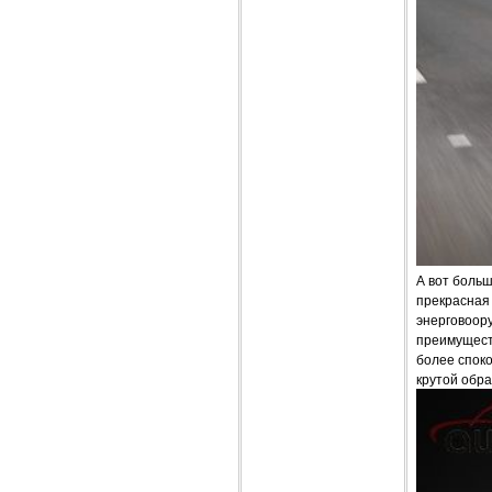
А вот больш
прекрасная
энерговоору
преимущест
более споко
крутой обр