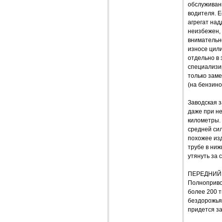
обслуживани
водителя. Е
агрегат над
неизбежен,
внимательно
износе цил
отдельно в 
специализир
только заме
(на бензино
Заводская з
даже при н
километры. 
средней сил
похожее изд
трубе в ниж
утянуть за 
ПЕРЕДНИЙ
Полнопривод
более 200 т
бездорожья
придется з