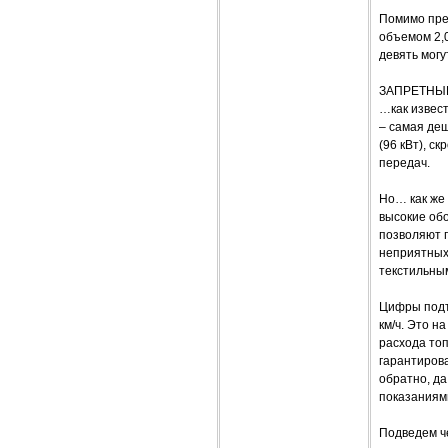
Помимо пре
объемом 2,0
девять мог
ЗАПРЕТНЫ
…как извест
– самая де
(96 кВт), с
передач.
Но… как же 
высокие об
позволяют 
неприятных
текстильны
Цифры подтв
км/ч. Это н
расхода топ
гарантирова
обратно, да
показаниям
Подведем ч