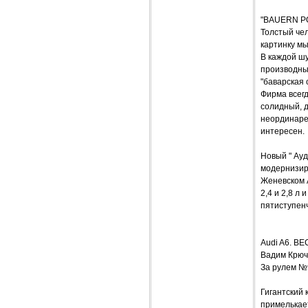
"BAUERN P
Толстый чел
картинку мы
В каждой шу
производным
"баварская 
Фирма всегд
солидный, 
неординарен
интересен.
Новый " Ауд
модернизир
Женевском A
2,4 и 2,8 л
пятиступенч
Audi A6. 
Вадим Крюч
За рулем №
Гигантский 
примелькает