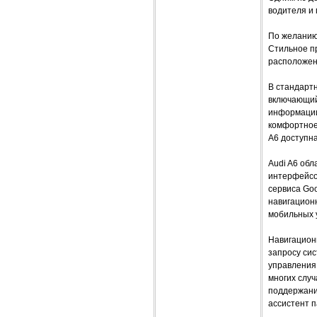
водителя и
По желанию
Стильное п
расположен
В стандарт
включающий
информации
комфортное 
A6 доступна
Audi A6 об
интерфейсо
сервиса Goo
навигацион
мобильных 
Навигационн
запросу си
управления
многих случ
поддержания
ассистент п