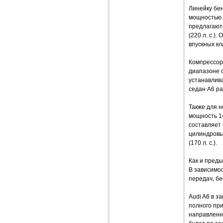
Линейку бен
мощностью 1
предлагаютс
(220 л. с.)
впускных кл
Компрессорн
диапазоне о
устанавлива
седан A6 ра
Также для н
мощность 14
составляет 
цилиндровый
(170 л. с.).
Как и пред
В зависимо
передач, бе
Audi A6 в з
полного пр
направленн