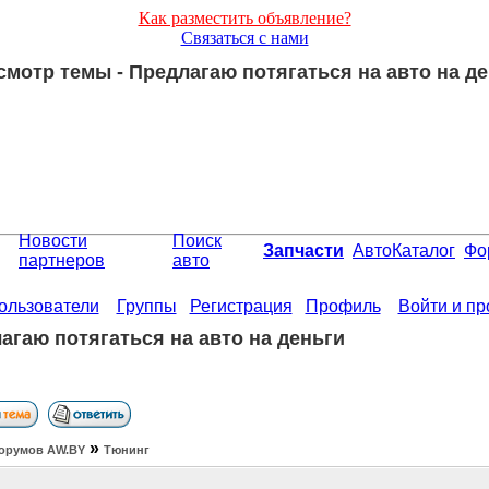
Как разместить объявление?
Связаться с нами
мотр темы - Предлагаю потягаться на авто на д
Новости
Поиск
Запчасти
АвтоКаталог
Фо
партнеров
авто
ользователи
Группы
Регистрация
Профиль
Войти и п
агаю потягаться на авто на деньги
»
орумов АW.BY
Тюнинг