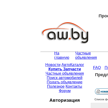
Прос
На
Частные
главную
объявления
Новости
АвтоКаталог
FAQ
П
Купить Запчасти
Частные объявления
Предл
Поиск автомобилей
Подать объявление
Полезное
Контакты
Форум
Авторизация
Список ф