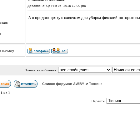
Заголовок сообщения:
Добавлено: Ср Янв 06, 2016 12:00 pm
А я продаю щетку с савочком для уборки фикалий, которые вы 
ован:
1
к началу
Показать сообщения:
Список форумов АW.BY
->
Тюнинг
а
1
из
1
Перейти: