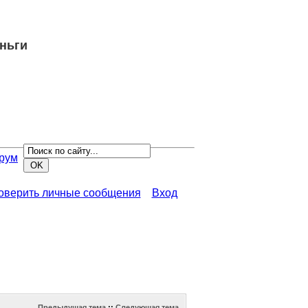
еньги
рум
роверить личные сообщения
Вход
Предыдущая тема
::
Следующая тема