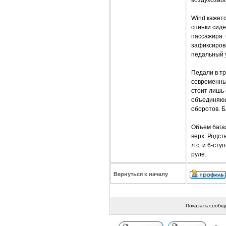
Wind кажет
спинки сид
пассажира. 
зафиксирова
педальный 
Педали в т
современных
стоит лишь 
объединяющ
оборотов. Б
Объем бага
верх. Родст
л.с. и 6-с
руле.
Вернуться к началу
Показать сообщ