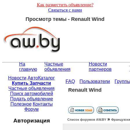
Как разместить объявление?
Связаться с нами
Просмотр темы - Renault Wind
На
Частные
Новости
главную
объявления
партнеров
Новости
АвтоКаталог
FAQ
Пользователи
Групп
Купить Запчасти
Частные объявления
Renault Wind
Поиск автомобилей
Подать объявление
Полезное
Контакты
Форум
»
Авторизация
Список форумов АW.BY
Французски