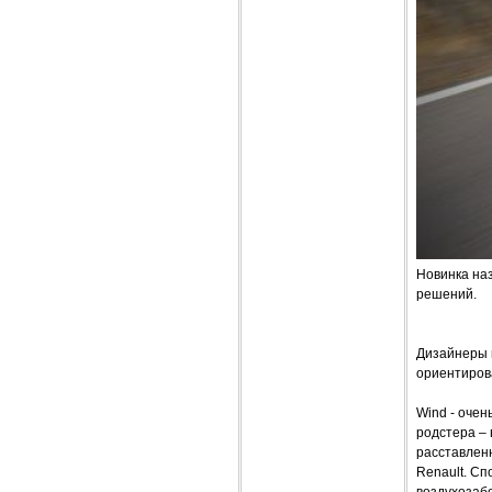
Новинка на
решений.
Дизайнеры 
ориентиров
Wind - оче
родстера – 
расставленн
Renault. С
воздухозабо