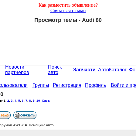
Как разместить объявление?
Связаться с нами
Просмотр темы - Audi 80
Новости
Поиск
Запчасти
АвтоКаталог
Фо
партнеров
авто
ользователи
Группы
Регистрация
Профиль
Войти и п
80
цу
1
,
2
,
3
,
4
,
5
,
6
,
7
,
8
,
9
,
10
След.
»
орумов АW.BY
Немецкие авто