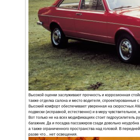
Высокой оценки заслуживают прочность и коррозионная стойк
также отделка салона и место водителя, спроектированные с 
Высокий комфорт обеспечивают уверенная на скоростных AWт
подвески (исправной, естественно) и в меру чувствительное, 
Вот только не на всех модификациях стоит гидроусилитель ру
багажник. Да и посадка пассажиров сзади довольно неудобна
а также ограниченного пространства над головой. В передней
разве что... нет освещения.