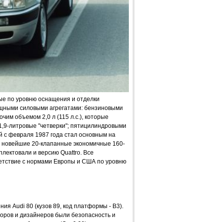
рые по уровню оснащения и отделки
ощными силовыми агрегатами: бензиновыми
им объемом 2,0 л (115 л.с.), которые
,9-литровые "четверки"; пятицилиндровыми
ый с февраля 1987 года стал основным на
же новейшие 20-клапанные экономичные 160-
плектовали и версию Quattro. Все
етствие с нормами Европы и США по уровню
ия Audi 80 (кузов 89, код платформы - B3).
оров и дизайнеров были безопасность и