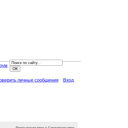
рум
роверить личные сообщения
Вход
Предыдущая тема
::
Следующая тема