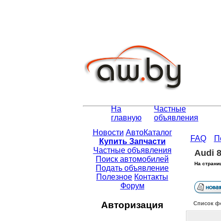
На
Частные
главную
объявления
Новости
АвтоКаталог
FAQ
П
Купить Запчасти
Частные объявления
Audi 
Поиск автомобилей
На страни
Подать объявление
Полезное
Контакты
Форум
Авторизация
Список ф