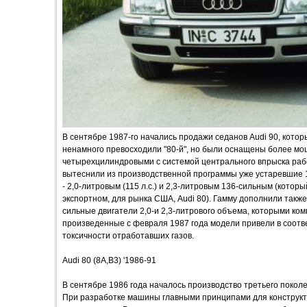
В сентябре 1987-го начались продажи седанов Audi 90, кото
ненамного превосходили "80-й", но были оснащены более м
четырехцилиндровыми с системой центрального впрыска рабоч
вытеснили из производственной программы уже устаревшие 1
- 2,0-литровым (115 л.с.) и 2,3-литровым 136-сильным (котор
экспортном, для рынка США, Audi 80). Гамму дополнили так
сильные двигатели 2,0-и 2,3-литрового объема, которыми ком
произведенные с февраля 1987 года модели привели в соотв
токсичности отработавших газов.
Audi 80 (8A,B3) '1986-91
В сентябре 1986 года началось производство третьего поколен
При разработке машины главными принципами для конструкт