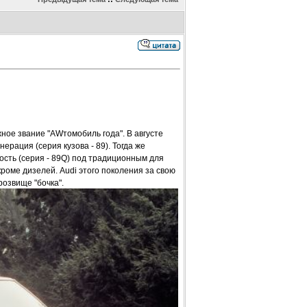
жное звание "AWтомобиль года". В августе
ерация (серия кузова - 89). Тогда же
сть (серия - 89Q) под традиционным для
 кроме дизелей. Audi этого поколения за свою
розвище "бочка".