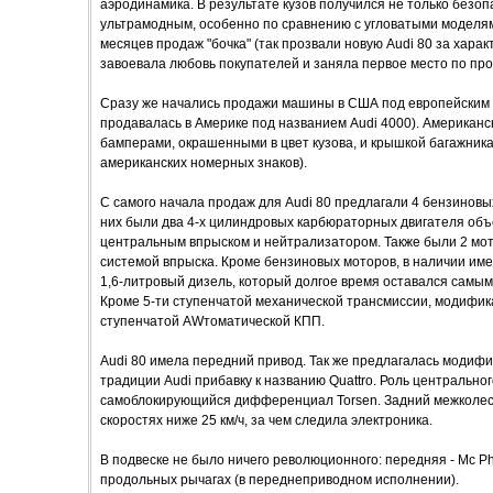
аэродинамика. В результате кузов получился не только безоп
ультрамодным, особенно по сравнению с угловатыми моделями
месяцев продаж "бочка" (так прозвали новую Audi 80 за хара
завоевала любовь покупателей и заняла первое место по пр
Сразу же начались продажи машины в США под европейским
продавалась в Америке под названием Audi 4000). Американс
бамперами, окрашенными в цвет кузова, и крышкой багажника
американских номерных знаков).
С самого начала продаж для Audi 80 предлагали 4 бензинов
них были два 4-х цилиндровых карбюраторных двигателя объёмом 
центральным впрыском и нейтрализатором. Также были 2 мото
системой впрыска. Кроме бензиновых моторов, в наличии и
1,6-литровый дизель, который долгое время оставался самым
Кроме 5-ти ступенчатой механической трансмиссии, модифи
ступенчатой AWтоматической КПП.
Audi 80 имела передний привод. Так же предлагалась модиф
традиции Audi прибавку к названию Quattro. Роль центральн
самоблокирующийся дифференциал Torsen. Задний межколе
скоростях ниже 25 км/ч, за чем следила электроника.
В подвеске не было ничего революционного: передняя - Mc Ph
продольных рычагах (в переднеприводном исполнении).