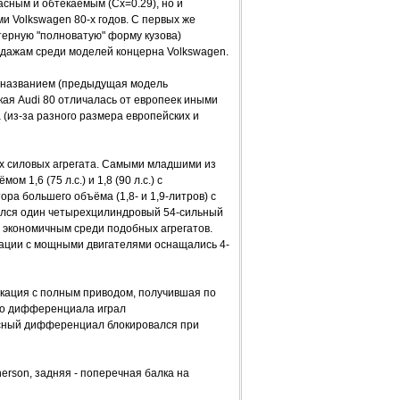
асным и обтекаемым (Cx=0.29), но и
 Volkswagen 80-х годов. С первых же
ктерную "полноватую" форму кузова)
одажам среди моделей концерна Volkswagen.
 названием (предыдущая модель
кая Audi 80 отличалась от европеек иными
 (из-за разного размера европейских и
ых силовых агрегата. Самыми младшими из
1,6 (75 л.с.) и 1,8 (90 л.с.) с
ра большего объёма (1,8- и 1,9-литров) с
мелся один четырехцилиндровый 54-сильный
 экономичным среди подобных агрегатов.
кации с мощными двигателями оснащались 4-
икация с полным приводом, получившая по
ого дифференциала играл
сный дифференциал блокировался при
erson, задняя - поперечная балка на