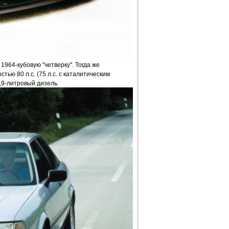
1964-кубовую "четверку". Тогда же
ью 80 л.с. (75 л.с. с каталитическим
,9-литровый дизель.