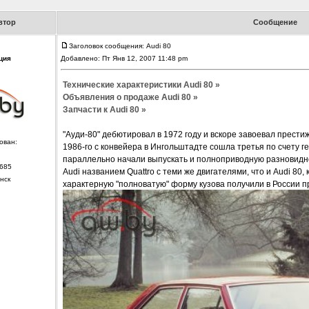
втор
Сообщение
Заголовок сообщения: Audi 80
ция
Добавлено: Пт Янв 12, 2007 11:48 pm
Технические характеристики Audi 80 »
Объявления о продаже Audi 80 »
Запчасти к Audi 80 »
"Ауди-80" дебютировал в 1972 году и вскоре завоевал прести
ован:
1986-го с конвейера в Ингольштадте сошла третья по счету ген
параллельно начали выпускать и полноприводную разновидно
685
Audi названием Quattro с теми же двигателями, что и Audi 80,
нск
характерную "полноватую" форму кузова получили в России п