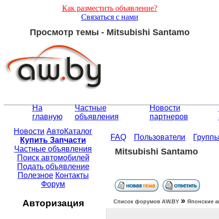
Как разместить объявление?
Связаться с нами
Просмотр темы - Mitsubishi Santamo
На
Частные
Новости
главную
объявления
партнеров
Новости
АвтоКаталог
FAQ
Пользователи
Групп
Купить Запчасти
Частные объявления
Mitsubishi Santamo
Поиск автомобилей
Подать объявление
Полезное
Контакты
Форум
»
Авторизация
Список форумов АW.BY
Японские а