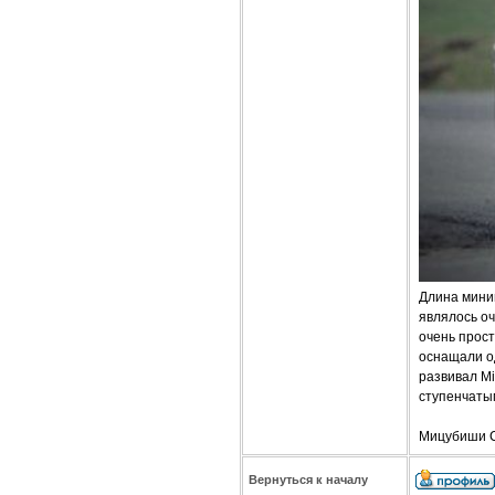
Длина минив
являлось оч
очень прост
оснащали о
развивал Mi
ступенчаты
Мицубиши С
Вернуться к началу