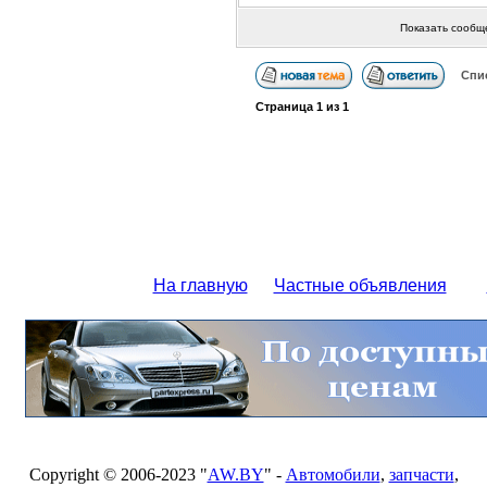
Показать сообщ
Спи
Страница
1
из
1
На главную
Частные объявления
Copyright © 2006-2023 "
AW.BY
" -
Автомобили
,
запчасти
,