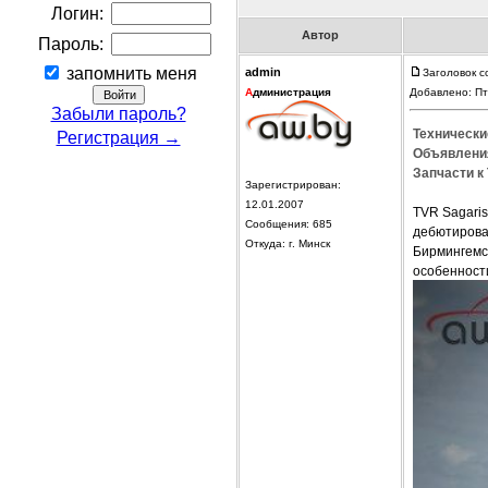
Логин:
Автор
Пароль:
запомнить меня
admin
Заголовок с
А
дминистрация
Добавлено: Пт
Забыли пароль?
Технически
Регистрация →
Объявления
Запчасти к 
Зарегистрирован:
12.01.2007
TVR Sagaris
Сообщения: 685
дебютировал
Откуда: г. Минск
Бирмингемс
особенност