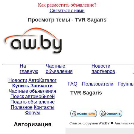
Как разместить объявление?
Связаться с нами
Просмотр темы - TVR Sagaris
На
Частные
Новости
главную
объявления
партнеров
Новости
АвтоКаталог
FAQ
Пользователи
Групп
Купить Запчасти
Частные объявления
TVR Sagaris
Поиск автомобилей
Подать объявление
Полезное
Контакты
Форум
»
Авторизация
Список форумов АW.BY
Английские