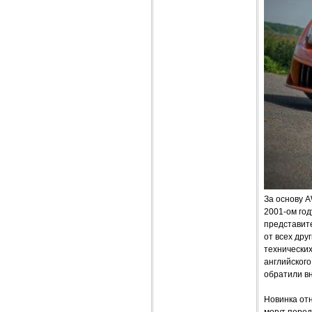
За основу 
2001-ом год
представите
от всех дру
технических
английского
обратили вн
Новинка отн
могут перед