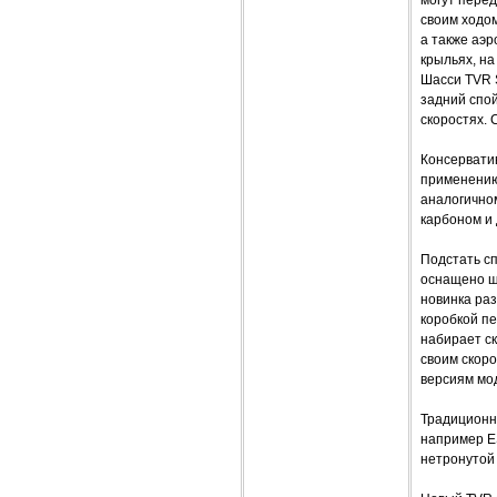
своим ходом
а также аэ
крыльях, на
Шасси TVR 
задний спо
скоростях. 
Консервати
применению 
аналогичном
карбоном и
Подстать сп
оснащено ш
новинка раз
коробкой пе
набирает ск
своим скоро
версиям мод
Традиционн
например E
нетронутой