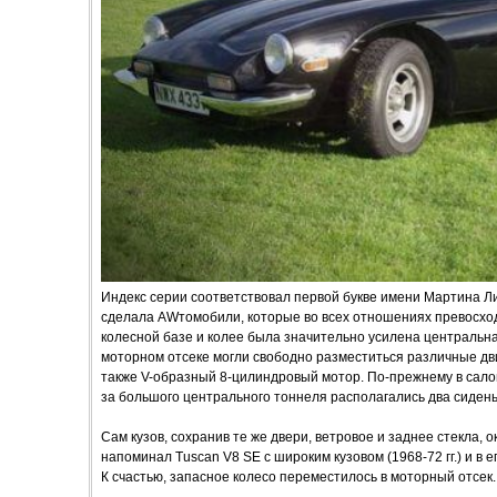
Индекс серии соответствовал первой букве имени Мартина Ли
сделала AWтомобили, которые во всех отношениях превосх
колесной базе и колее была значительно усилена центральна
моторном отсеке могли свободно разместиться различные дви
также V-образный 8-цилиндровый мотор. По-прежнему в салон
за большого центрального тоннеля располагались два сидень
Сам кузов, сохранив те же двери, ветровое и заднее стекла,
напоминал Tuscan V8 SE с широким кузовом (1968-72 гг.) и в 
К счастью, запасное колесо переместилось в моторный отсек.