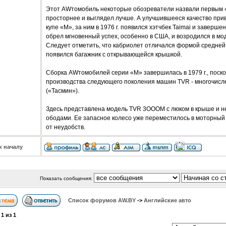
Этот AWтомобиль некоторые обозреватели назвали первым 
просторнее и выглядел лучше. А улучшившееся качество прив
купе «М», за ним в 1976 г. появился хэтчбек Taimai и заверше
обрел мгновенный успех, особенно в США, и возродился в мо
Следует отметить, что кабриолет отличался формой средней и
появился багажник с открывающейся крышкой.
Сборка AWтомобилей серии «М» завершилась в 1979 г., поск
производства следующего поколения машин TVR - многочисл
(«Тасмин»).
Здесь представлена модель TVR 3ОООМ с люком в крыше и н
ободами. Ее запасное колесо уже переместилось в моторный
от неудобств.
к началу
Показать сообщения:
Список форумов АW.BY
->
Английские авто
а
1
из
1