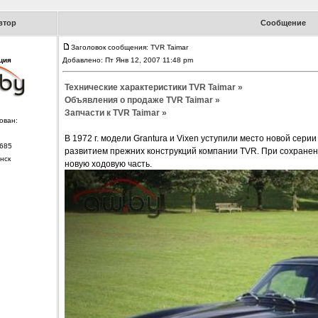
втор
Сообщение
Заголовок сообщения: TVR Taimar
ция
Добавлено: Пт Янв 12, 2007 11:48 pm
Технические характеристики TVR Taimar »
Объявления о продаже TVR Taimar »
Запчасти к TVR Taimar »
ован:
В 1972 г. модели Grantura и Vixen уступили место новой сер
685
развитием прежних конструкций компании TVR. При сохранен
нск
новую ходовую часть.