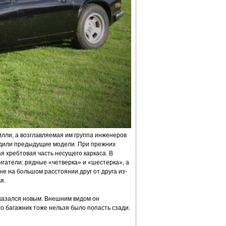
лли, а возглавляемая им группа инженеров
одили предыдущие модели. При прежних
я хребтовая часть несущего каркаса. В
гатели: рядные «четверка» и «шестерка», а
е на большом расстоянии друг от друга из-
я.
 оказался новым. Внешним видом он
его багажник тоже нельзя было попасть сзади.