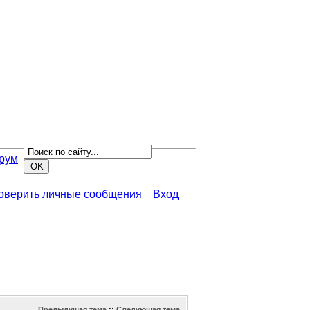
рум
роверить личные сообщения
Вход
Предыдущая тема
::
Следующая тема