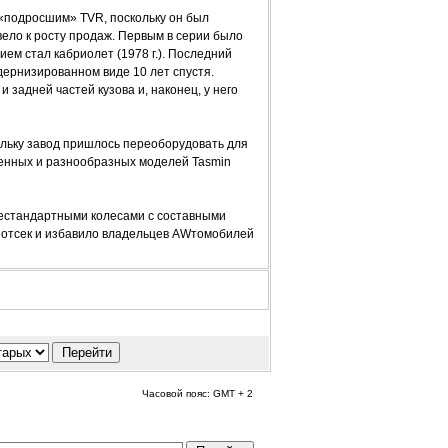
«подросшим» TVR, поскольку он был
ело к росту продаж. Первым в серии было
нием стал кабриолет (1978 г.). Последний
дернизированном виде 10 лет спустя.
 задней частей кузова и, наконец, у него
ольку завод пришлось переоборудовать для
енных и разнообразных моделей Tasmin
естандартными колесами с составными
 отсек и избавило владельцев AWтомобилей
Часовой пояс: GMT + 2