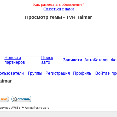
Как разместить объявление?
Связаться с нами
Просмотр темы - TVR Taimar
Новости
Поиск
Запчасти
АвтоКаталог
Фо
партнеров
авто
ользователи
Группы
Регистрация
Профиль
Войти и п
aimar
»
орумов АW.BY
Английские авто