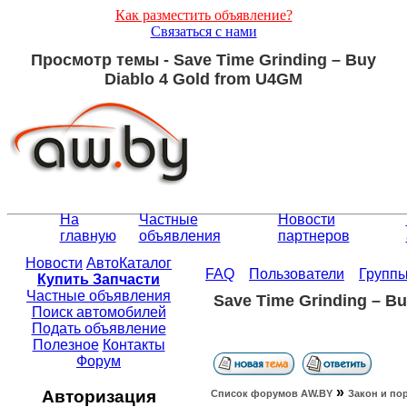
Как разместить объявление?
Связаться с нами
Просмотр темы - Save Time Grinding – Buy
Diablo 4 Gold from U4GM
На
Частные
Новости
главную
объявления
партнеров
Новости
АвтоКаталог
FAQ
Пользователи
Групп
Купить Запчасти
Частные объявления
Save Time Grinding – B
Поиск автомобилей
Подать объявление
Полезное
Контакты
Форум
»
Авторизация
Список форумов АW.BY
Закон и по