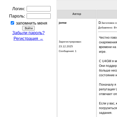
Логин:
Автор
Пароль:
запомнить меня
jornw
Заголовок с
Добавлено: Вт
Забыли пароль?
Честно гово
Регистрация →
Зарегистрирован:
снаряжения
23.12.2025
времени на 
Сообщения: 1
игре.
С U4GM я мо
Они поддер
больше неск
состояние н
Поначалу я 
репутация U
отвечает оп
Если у вас,
погрузиться
задания.