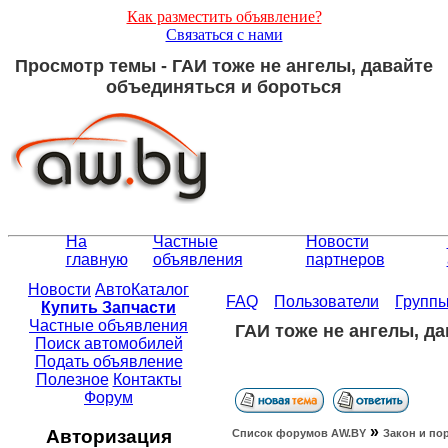
Как разместить объявление?
Связаться с нами
Просмотр темы - ГАИ тоже не ангелы, давайте
объединяться и бороться
На
Частные
Новости
главную
объявления
партнеров
Новости
АвтоКаталог
FAQ
Пользователи
Групп
Купить Запчасти
Частные объявления
ГАИ тоже не ангелы, д
Поиск автомобилей
Подать объявление
Полезное
Контакты
Форум
»
Авторизация
Список форумов АW.BY
Закон и по