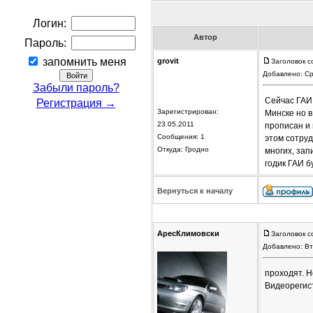
Логин:
Автор
Пароль:
запомнить меня
grovit
Заголовок с
Добавлено: Ср
Забыли пароль?
Сейчас ГАИ
Регистрация →
Зарегистрирован:
Минске но в
23.05.2011
прописан и 
Сообщения: 1
этом сотру
Откуда: Гродно
многих, зап
годик ГАИ б
Вернуться к началу
АресКлимовски
Заголовок с
Добавлено: Вт
проходят. 
Видеорегист