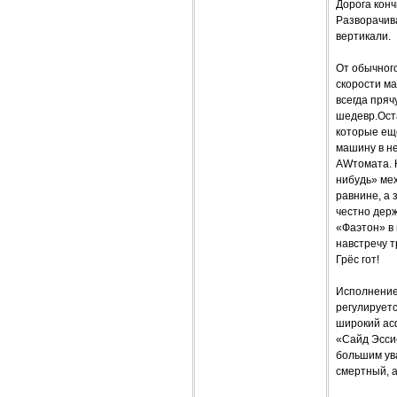
Дорога конч
Разворачив
вертикали.
От обычного
скорости ма
всегда пряч
шедевр.Оста
которые ещ
машину в не
AWтомата. Н
нибудь» мех
равнине, а 
честно держ
«Фаэтон» в 
навстречу т
Грёс гот!
Исполнение
регулируетс
широкий асф
«Сайд Эссис
большим ув
смертный, а