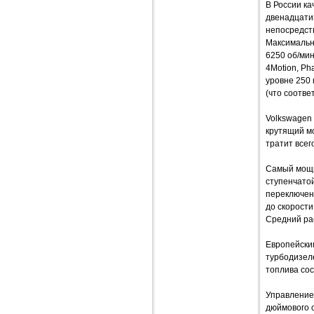
В России ка
двенадцатиц
непосредст
Максимальн
6250 об/ми
4Motion, Ph
уровне 250 
(что соотве
Volkswagen 
крутящий мо
тратит всег
Самый мощн
ступенчато
переключен
до скорости
Средний рас
Европейски
турбодизеле
топлива сос
Управление
дюймового 