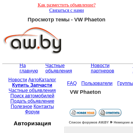
Как разместить объявление?
Связаться с нами
Просмотр темы - VW Phaeton
На
Частные
Новости
главную
объявления
партнеров
Новости
АвтоКаталог
FAQ
Пользователи
Групп
Купить Запчасти
Частные объявления
VW Phaeton
Поиск автомобилей
Подать объявление
Полезное
Контакты
Форум
»
Авторизация
Список форумов АW.BY
Немецкие а