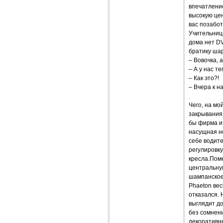
впечатление
высокую цен
вас позабот
Учительница
дома нет DV
братику ша
– Вовочка, 
– А у нас те
– Как это?!
– Вчера к н
Чего, на мо
закрывания 
бы фирма и 
насущная не
себе водите
регулировку
кресла.Пом
центральную
шампанское
Phaeton вес
отказался. 
выглядит до
без сомнени
декоративны