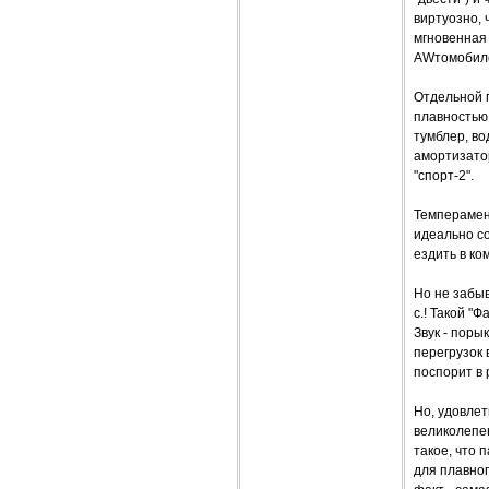
виртуозно, 
мгновенная
AWтомобил
Отдельной 
плавностью 
тумблер, в
амортизатор
"спорт-2".
Темперамен
идеально со
ездить в ко
Но не забы
с.! Такой "
Звук - поры
перегрузок 
поспорит в 
Но, удовле
великолепен
такое, что 
для плавно