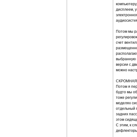
компьютеру
дисплеем, у
электронног
аудиосисте
Потом мы ра
регулировок
счет вентил
размещенног
располагают
выбранную 
версии с дв
можно настр
СКРОМНАЯ
Потом я пер
будто мы об
тоже регули
моделях сис
отдельный 
задних пасс
этом сидящи
С этим, к с
дефлекторы