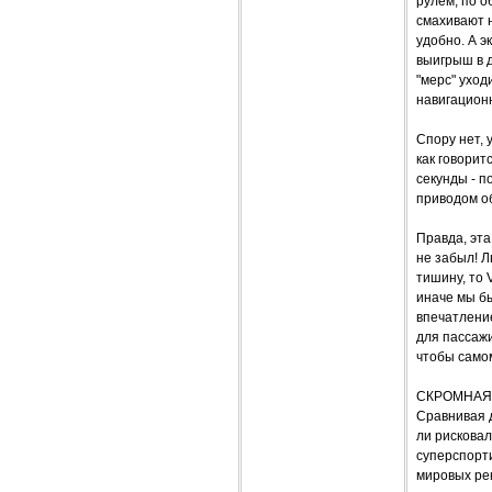
рулем, по 
смахивают н
удобно. А э
выигрыш в д
"мерс" уход
навигационн
Спору нет, 
как говорит
секунды - п
приводом о
Правда, эта
не забыл! Л
тишину, то 
иначе мы бы
впечатление
для пассажи
чтобы самом
СКРОМНАЯ
Сравнивая д
ли рисковал
суперспорт
мировых рек