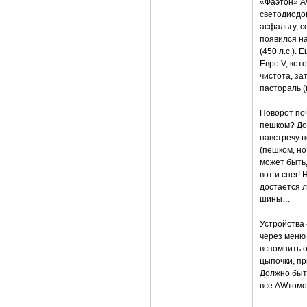
«Фаэтон» A
светодиодо
асфальту, с
появился н
(450 л.с.).
Евро V, кот
чистота, за
пастораль (
Поворот поч
пешком? Дом
навстречу п
(пешком, но
может быть,
вот и снег!
достается 
шины…
Устройства
через меню
вспомнить 
цыпочки, пр
Должно быт
все AWтомо