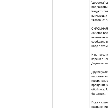
"дорожка" с
подлокотник
Радуют глаз
венчающих 
"Фаэтоне" 
СКРОМНАЯ
Забегая впе
внимание ме
сообщала пр
надо в этом
И вот это, 
версии с н
Двумя часа
Другие учас
паркинге, ч
говорится, 
прощения за
обойтись. А
багажник...
Пока я с п
назначении