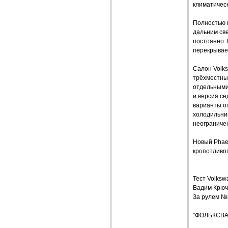
климатичес
Полностью 
дальним све
постоянно.
перекрывает
Салон Volk
трёхместны
отдельными
и версия се
варианты от
холодильник
неограниче
Новый Phae
кропотливог
Тест Volks
Вадим Крюч
За рулем №
"ФОЛЬКСВ