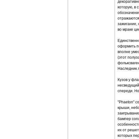
декоративно
которую, в
обозначени
отражаются 
зажигание,
во мраке ц
Единственны
оформить по
вполне умес
(этот полу
фольксваген
Наследник 
Кузов у фла
несведущий 
спереди. Но
"Phaeton" с
крыши, неб
заигрывани
бампер соп
особенность
их от реше
которых пе