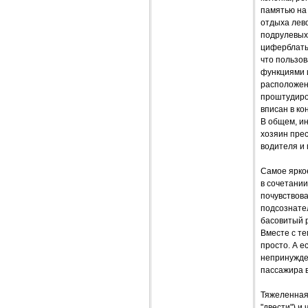
памятью на
отдыха лев
подрулевых 
циферблаты 
что пользо
функциями 
расположен
проштудиро
вписан в ко
В общем, и
хозяин прес
водителя и 
Самое яркое
в сочетани
почувствова
подсознате
басовитый р
Вместе с те
просто. А е
непринужден
пассажира в
Тяжеленная
"двести") и