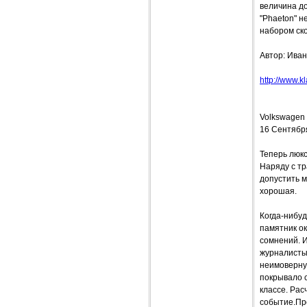
величина д
"Phaeton" н
набором ск
Автор: Ив
http://www.k
Volkswagen 
16 Сентябр
Теперь люк
Наряду с тр
допустить м
хорошая.
Когда-нибу
памятник ок
сомнений. 
журналисты
неимоверну
покрывало с
классе. Ра
событие.Про