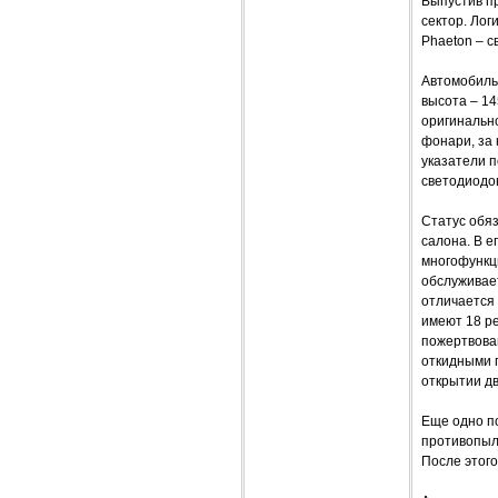
Выпустив п
сектор. Лог
Phaeton – 
Автомобиль
высота – 14
оригинальн
фонари, за
указатели п
светодиодо
Статус обя
салона. В е
многофункц
обслуживает
отличается
имеют 18 ре
пожертвова
откидными 
открытии дв
Еще одно п
противопыл
После этог