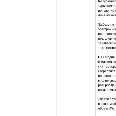
6-ступенчат
турбокомпре
появление н
линейке ан
За безопас
электронное
предлагает
подголовник
занавески н
тоже можно 
На сегодня
свидетельс
сих пор чув
стереотипа 
общественно
вполне спо
разброс це
поклонников
Дизайн пере
внешнем об
образу AWт