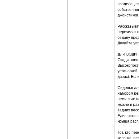
владелец п
собственно
джойстиков
Рассказыват
перечислить
седану пред
Давайте упр
ДЛЯ ВОДИТ
Сзади вмест
Высокопост
установкой,
двоих). Есл
Сиденья дл
набором рег
несколько п
можно и раз
задних пасс
Единственн
крыша распо
Тот, кто пе
колонка, р