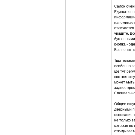
Салон очен
Единственна
информацион
напоминает
отличается
увидите. В
буквенными
кнопка - од
Все понятно
Тщательная 
особенно за
где тут рег
соответству
может быть,
заднее крес
Специально 
Общее ощущ
дверными п
основания 
не только 
которая по 
откидываетс