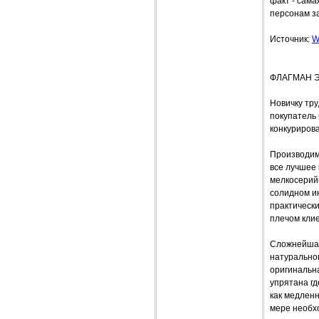
факт - сама
персонам з
Источник:
W
ФЛАГМАН 
Новичку тру
покупатель
конкурирова
Производим
все лучшее 
мелкосерий
солидном ин
практически
плечом клие
Сложнейшая
натуральног
оригинальн
упрятана гд
как медленн
мере необх