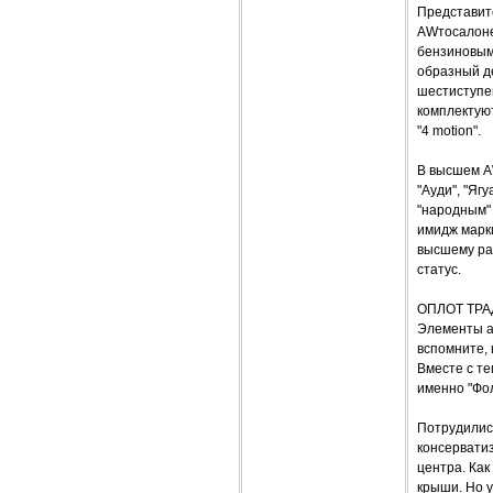
Представите
AWтосалоне
бензиновыми 
образный де
шестиступе
комплектую
"4 motion".
В высшем A
"Ауди", "Яг
"народным" 
имидж марки
высшему ра
статус.
ОПЛОТ ТР
Элементы а
вспомните, 
Вместе с те
именно "Фол
Потрудилис
консерватиз
центра. Как
крыши. Но у