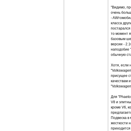
"Видимо, п
очень больш
- AWтомоби
класса друг
постарался 
то момент 
базовым ше
версии - 2.
наподобие "
обычную ст
Хотя, если 
"Volkswage
присущее ст
качествам и
"Volkswagen
Для "Phaeto
V8 и элитны
кроме V6, 
предлагаетс
Подвеска в
жесткости н
приходится 