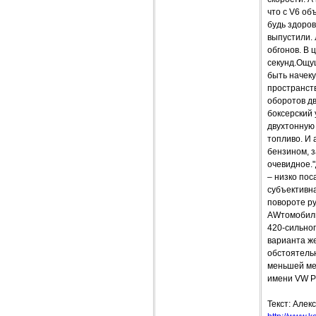
что с V6 о
будь здоров
выпустили. 
обгонов. В 
секунд.Ощущ
быть начеку
пространств
оборотов дв
боксерский 
двухтонную 
топливо. И 
бензином, 
очевидное."
– низко пос
субъективна
повороте р
AWтомобили
420-сильног
варианта же
обстоятельн
меньшей мер
имени VW Ph
Текст: Алек