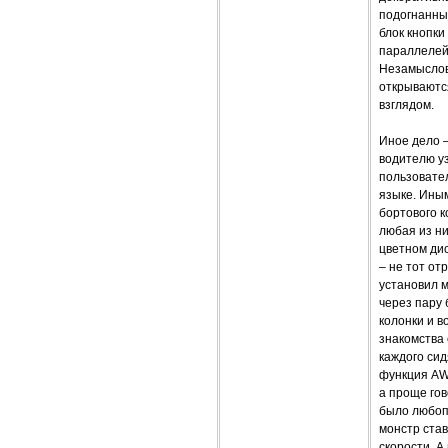
подогнанны
блок кнопки
параллелей 
Незамыслов
открываются
взглядом.
Иное дело –
водителю у
пользовател
языке. Ины
бортового 
любая из н
цветном ди
– не тот от
установил 
через пару
колонки и в
знакомства
каждого сид
функция AWт
а проще гов
было любоп
монстр став
скорости. А