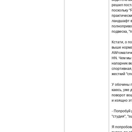
решил поста
поскольку "
практически
ландшафт вс
полноприво
подвеска, "
Кстати, о п
выше нормал
AWтоматиче
HN. Чем мы 
напарник вк
спортивная
жесткий "сп
У обочины п
каюсь, уже 
поворот во
и изящно эт
- Попробуй 
"студия", "
Я попробова