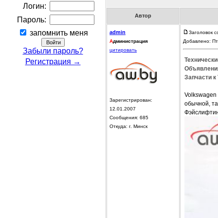
Логин:
Автор
Пароль:
запомнить меня
admin
Заголовок 
А
дминистрация
Добавлено: Пт
Забыли пароль?
цитировать
Технически
Регистрация →
Объявления
Запчасти к
Volkswagen 
Зарегистрирован:
обычной, та
12.01.2007
Фэйслифтинг
Сообщения: 685
Откуда: г. Минск