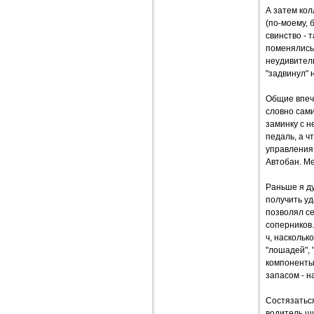
А затем кол
(по-моему, 
свинство - 
поменялись 
неудивитель
"задвинул" 
Общие впеча
словно сами
заминку с н
педаль, а ч
управления
Автобан. М
Раньше я ду
получить уд
позволял с
соперников.
ч, наскольк
"лошадей", 
компоненты 
запасом - на
Состязаться
водитель ши