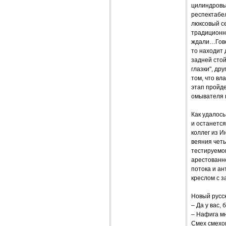
цилиндровым
респектабел
люксовый с
традиционны
ждали…Говор
то находит 
задней стой
глазки", др
том, что вл
этап пройде
омывателя п
Как удалось
и останется
коллег из И
веяния четы
тестируемог
арестованн
потока и а
креслом с з
Новый русск
– Да у вас,
– Нафига мн
Смех смехо