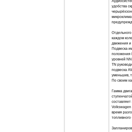
Аудиосистем
удобства ск
черырёхзон
микроклимат
предупрежд
Отдельного 
каждом кол
движения и 
Подвеска им
положения N
уровней NN
TN руководи
подвеска A
уменьшив, 
По своим ха
Гамма двига
ступенчатой
составляет 
Volkswagen
время разго
топливного 
Запланирова