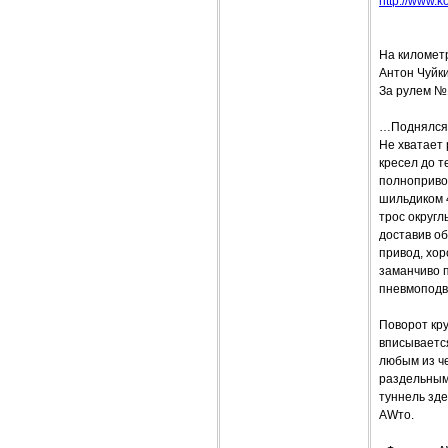
http://www.ko
На километ
Антон Чуйк
За рулем №
…Поднялся 
Не хватает 
кресел до т
полнопривод
шильдиком 
трос округ
доставив об
привод, хор
заманчиво п
пневмоподве
Поворот кр
вписывается
любым из че
раздельным
туннель зде
AWто.