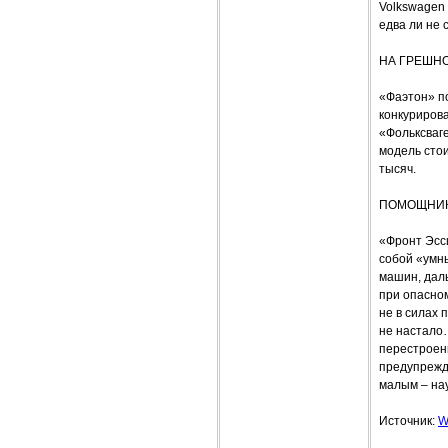
Volkswagen 
едва ли не 
НА ГРЕШН
«Фаэтон» п
конкурирова
«Фольксваге
модель стои
тысяч.
ПОМОЩНИК
«Фронт Эсс
собой «умн
машин, даль
при опасном
не в силах 
не настало
перестроени
предупрежда
малым – на
Источник:
W