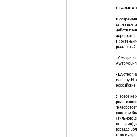
СКРОМНАЯ
В современн
стало почти
действитель
дорогостоящ
Простенькие
роскошный п
- Смотри, е
AWтомобиль,
- Шустро "П
машину. И в
российские
Я вовсе не 
родственное
"наворотов"
шик, тем б
стильного д
стеклами) д
гораздо бо
кожа и дере