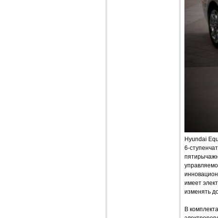
Hyundai Equ
6-ступенчат
пятирычажны
управляемо
инновацион
имеет элект
изменять д
В комплекта
электрорегу