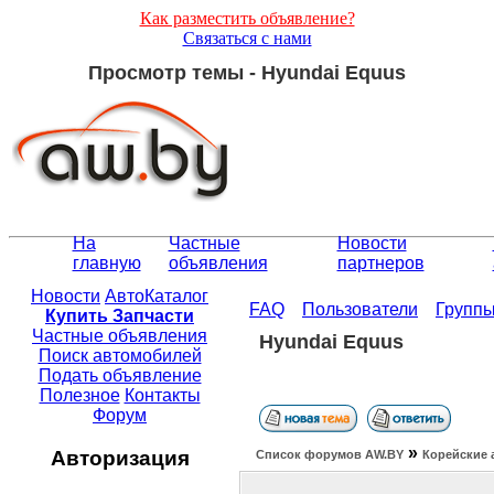
Как разместить объявление?
Связаться с нами
Просмотр темы - Hyundai Equus
На
Частные
Новости
главную
объявления
партнеров
Новости
АвтоКаталог
FAQ
Пользователи
Групп
Купить Запчасти
Частные объявления
Hyundai Equus
Поиск автомобилей
Подать объявление
Полезное
Контакты
Форум
»
Авторизация
Список форумов АW.BY
Корейские 