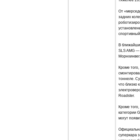
тяжелее 205
От «мерседе
задних коле
роботизиро
установлены
спортивный
В ближайши
SLS AMG — 
Морнхинвег.
Кроме того,
смонтирова
тоннеле. Су
что близко 
электроверс
Roadster.
Кроме того,
категории 
могут появи
Официальна
суперкара з