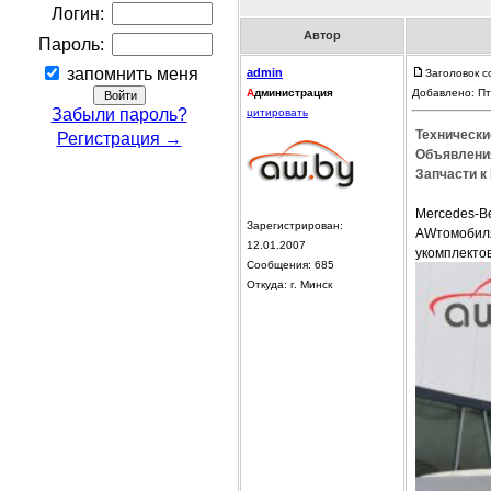
Логин:
Автор
Пароль:
запомнить меня
admin
Заголовок с
А
дминистрация
Добавлено: Пт
Забыли пароль?
цитировать
Технически
Регистрация →
Объявления
Запчасти к
Mercedes-B
Зарегистрирован:
AWтомобиля
12.01.2007
укомплекто
Сообщения: 685
Откуда: г. Минск