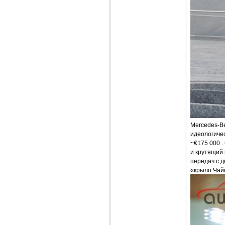
Mercedes-B
идеологичес
~€175 000 .
и крутящий 
передач с д
«крыло Чай