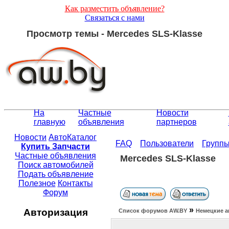
Как разместить объявление?
Связаться с нами
Просмотр темы - Mercedes SLS-Klasse
На
Частные
Новости
главную
объявления
партнеров
Новости
АвтоКаталог
FAQ
Пользователи
Групп
Купить Запчасти
Частные объявления
Mercedes SLS-Klasse
Поиск автомобилей
Подать объявление
Полезное
Контакты
Форум
»
Авторизация
Список форумов АW.BY
Немецкие а