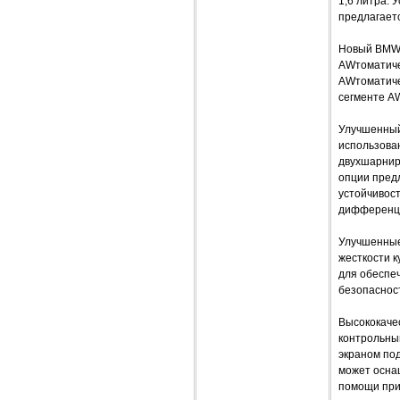
1,6 литра.
предлагаетс
Новый BMW 
AWтоматичес
AWтоматиче
сегменте A
Улучшенный
использова
двухшарнир
опции пред
устойчивос
дифференци
Улучшенные
жесткости к
для обеспе
безопаснос
Высококаче
контрольны
экраном по
может осна
помощи при 