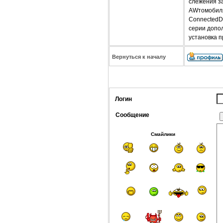
слежения з
AWтомобиля
ConnectedDr
серии допо
установка 
Вернуться к началу
Логин
Сообщение
Смайлики