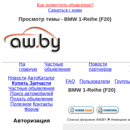
Как разместить объявление?
Связаться с нами
Просмотр темы - BMW 1-Reihe (F20)
На
Частные
Новости
главную
объявления
партнеров
Новости
АвтоКаталог
FAQ
Пользователи
Групп
Купить Запчасти
Частные объявления
BMW 1-Reihe (F20)
Поиск автомобилей
Подать объявление
Полезное
Контакты
Форум
»
Авторизация
Список форумов АW.BY
Немецкие а