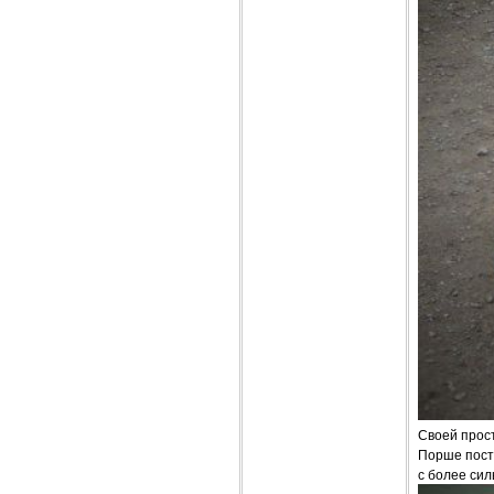
Своей прос
Порше пост
с более си