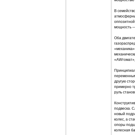
В семейство
атмосферным
оппозитной 
мощность — 
Оба двигат
газораспред
«механика»,
механически
«AWтомат», 
Принципиал
переменным
другую стор
примерно тр
руль станов
Конструкти
подвеска. С
новый подра
колес, а ст
опоры подши
колесная ба