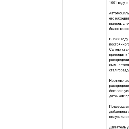
1991 году, 
Автомобиль
его находил
привод, улу
более мощн
В 1988 году
постоянног
Carrera ста
приводит к 
распределит
был настоящ
стал горазд
Неотключае
распределе
бокового ус
датчиков: п
Подвеска в
добавлена с
получили из
Двигатель у