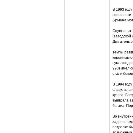
В 1993 году
внешности т
(крышке мот
Спустя пять
(заводской 
Двигатель о
Темпы разви
коренным о
сумасшедшие
993) имел с
стали боков
В 1994 году
славу: во 
кузова. Впе
выиграла а
багажа. Пер
Во внутренн
задняя под
подвеске б
возможным 