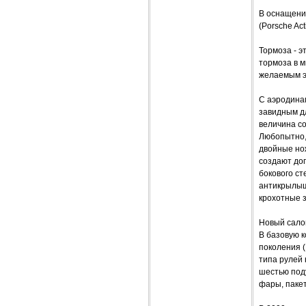
В оснащени
(Porsche Ac
Тормоза - э
тормоза в м
желаемым э
С аэродина
завидным д
величина со
Любопытно, 
двойные нож
создают доп
бокового ст
антикрылыш
крохотные з
Новый сало
В базовую 
поколения (
типа рулей
шестью под
фары, паке