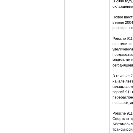
В 2000 году
охлаждения
Новое шест
в июле 2004
расширенная
Porsche 911
шестицилин
увеличенную
предшестве
модель осн
сегодняшни
В течение 2
начале лета
складываемы
версий 911 
перераспре
по шасси, д
Porsche 911
Спорткар пр
AWтомобиль
трансмиссию