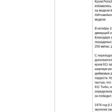
Кузов Porsc
избавились 
на модели t
AWтомобили
модели.
В октябре 1
движущей си
Благодаря 
лошадиных с
250 км/час.
С переходо
дополнител
кузов 911 п
широкую рез
дюймовые д
гордости. Н
частью, что
911 Turbo,
определила 
он победил 
1976 год (I
экологии за