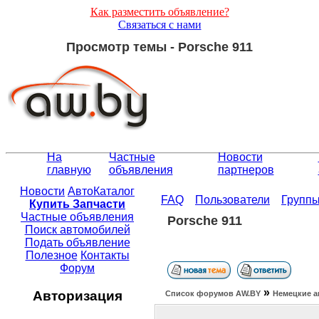
Как разместить объявление?
Связаться с нами
Просмотр темы - Porsche 911
На
Частные
Новости
главную
объявления
партнеров
Новости
АвтоКаталог
FAQ
Пользователи
Групп
Купить Запчасти
Частные объявления
Porsche 911
Поиск автомобилей
Подать объявление
Полезное
Контакты
Форум
»
Авторизация
Список форумов АW.BY
Немецкие а