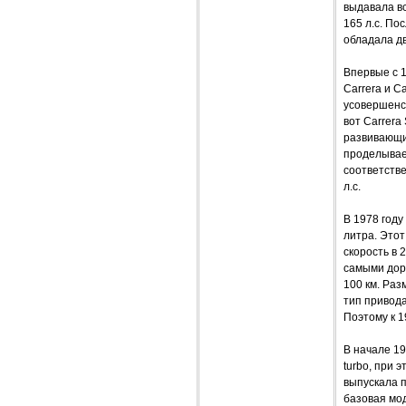
выдавала вс
165 л.с. По
обладала д
Впервые с 
Carrera и C
усовершенс
вот Carrera
развивающим
проделывает
соответств
л.с.
В 1978 году
литра. Этот
скорость в 
самыми доро
100 км. Ра
тип привода
Поэтому к 1
В начале 19
turbo, при 
выпускала п
базовая мод