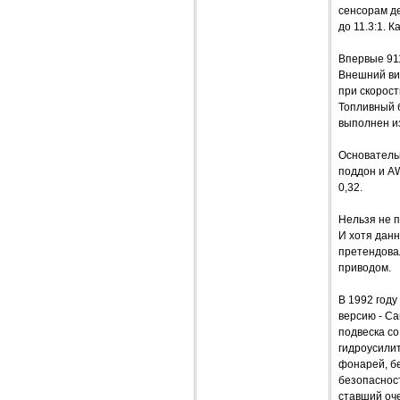
сенсорам де
до 11.3:1. 
Впервые 91
Внешний ви
при скорост
Топливный б
выполнен и
Основатель
поддон и A
0,32.
Нельзя не 
И хотя данн
претендовал
приводом.
В 1992 году
версию - Ca
подвеска с
гидроусилит
фонарей, бе
безопасност
ставший оче