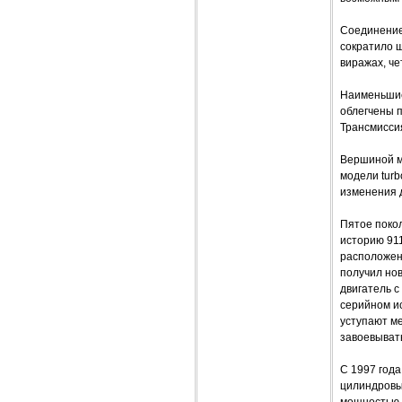
Соединение 
сократило ш
виражах, че
Наименьшие 
облегчены 
Трансмиссия
Вершиной мо
модели tur
изменения д
Пятое поко
историю 911
расположени
получил нов
двигатель 
серийном и
уступают ме
завоевыват
С 1997 года
цилиндровы
мощностью 