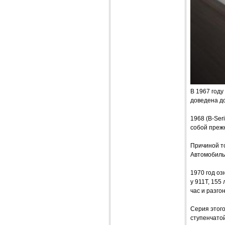
В 1967 году
доведена до
1968 (B-Ser
собой преж
Причиной т
Автомобиль 
1970 год оз
у 911T, 155
час и разгон
Серия этого
ступенчатой