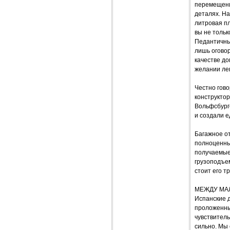
перемещени
деталях. На
литровая пл
вы не тольк
Педантичны
лишь оговор
качестве до
желании ле
Честно гово
конструкто
Вольфсбург
и создали е
Багажное от
полноценны
получаемые 
грузоподъем
стоит его т
МЕЖДУ МА
Испанские 
проложенных
чувствител
сильно. Мы 