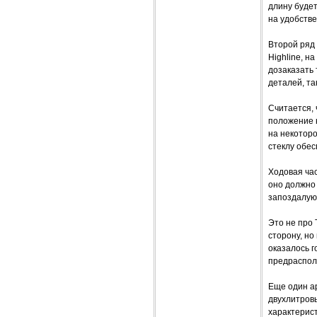
длину будет
на удобстве
Второй ряд 
Highline, н
дозаказать 
деталей, так
Считается, 
положение н
на некотор
стеклу обес
Ходовая час
оно должно 
запоздалую
Это не про 
сторону, но
оказалось 
предрасполо
Еще один ар
двухлитров
характерис