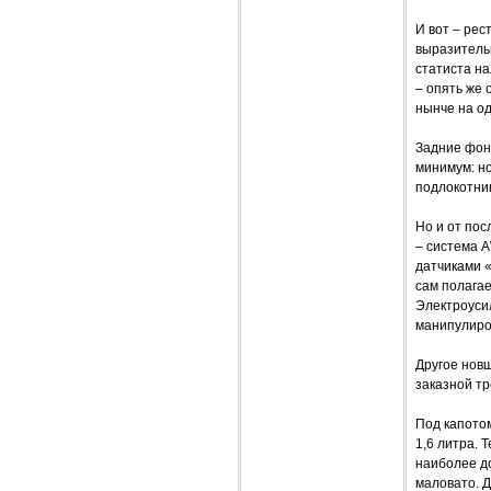
И вот – рес
выразительн
статиста н
– опять же 
нынче на од
Задние фона
минимум: н
подлокотник
Но и от пос
– система 
датчиками «
сам полагае
Электроуси
манипулиро
Другое новш
заказной тр
Под капото
1,6 литра. 
наиболее до
маловато. Д