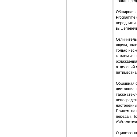
Touran пре
Обширная си
Programme),
передних и 
вышеперечи
Отличительн
ящики, поло
только неск
каждом из п
охлаждения,
отделений д
пятиместная
Обширная ба
дистанцион
также стекл
непосредств
настроенны
Причем, на 
передач. П
AWтоматиче
Оцинкованны