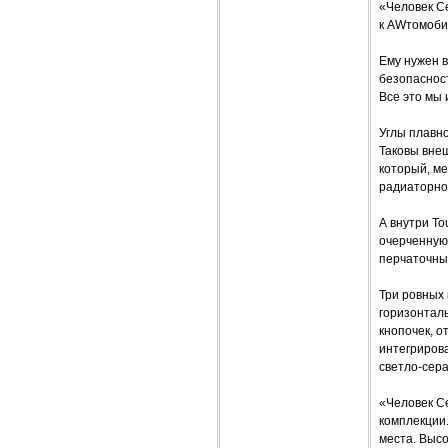
«Человек С
к AWтомоби
Ему нужен в
безопаснос
Все это мы 
Углы плавно
Таковы внеш
который, м
радиаторно
А внутри To
очерченную
перчаточны
Три ровных 
горизонтал
кнопочек, 
интегриров
светло-сера
«Человек С
комплекции.
места. Высо