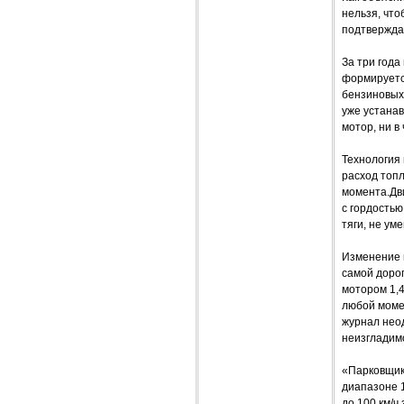
нельзя, что
подтвержда
За три года
формируетс
бензиновых 
уже устана
мотор, ни в
Технология 
расход топл
момента.Дв
с гордостью
тяги, не у
Изменение 
самой дорог
мотором 1,
любой момен
журнал нео
неизгладим
«Парковщик»
диапазоне 
до 100 км/ч