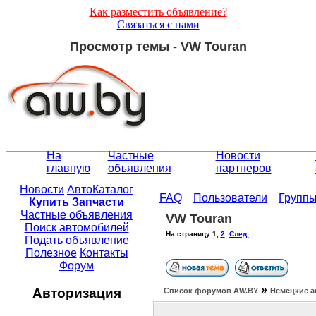
Как разместить объявление?
Связаться с нами
Просмотр темы - VW Touran
На
Частные
Новости
главную
объявления
партнеров
Новости
АвтоКаталог
FAQ
Пользователи
Групп
Купить Запчасти
Частные объявления
VW Touran
Поиск автомобилей
На страницу
1
,
2
След.
Подать объявление
Полезное
Контакты
Форум
»
Авторизация
Список форумов АW.BY
Немецкие а