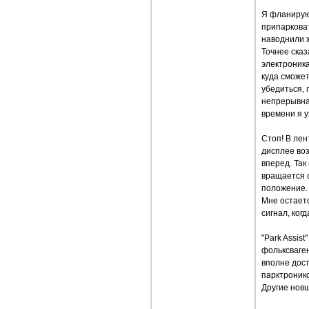
Я фланирую 
припарковат
наводнили ж
Точнее сказ
электроник
куда сможет
убедиться, 
непрерывна
времени я у
Стоп! В лен
дисплее воз
вперед. Так
вращается с
положение.
Мне остает
сигнал, ког
"Park Assis
фольксваге
вполне дос
парктронико
Другие нов