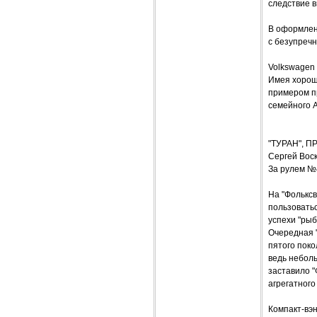
следствие 
В оформлен
с безупречн
Volkswagen
Имея хорош
примером п
семейного 
"ТУРАН", 
Сергей Вос
За рулем №
На "Фольксв
пользоватьс
успехи "рыб
Очередная "
пятого поко
ведь неболь
заставило "
агрегатного
Компакт-вэн