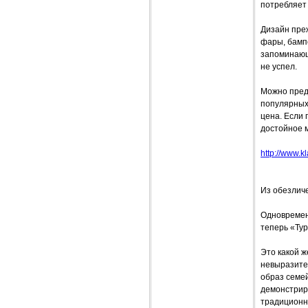
потребляет 
Дизайн преж
фары, бамп
запоминающи
не успел.
Можно предп
популярных 
цена. Если 
достойное м
http://www.k
Из обезлич
Одновремен
теперь «Тур
Это какой 
невыразите
образ семей
демонстрир
традиционн