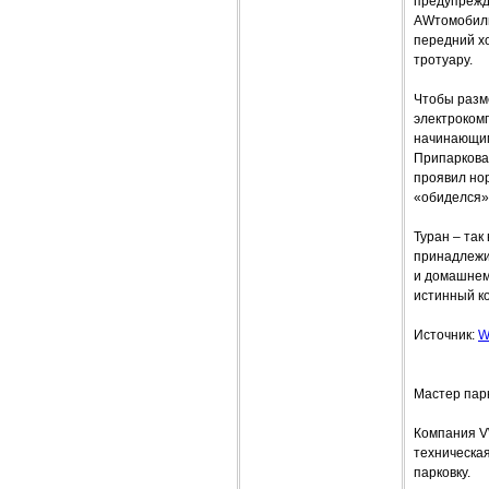
предупрежд
AWтомобилю.
передний хо
тротуару.
Чтобы разме
электрокомп
начинающим
Припаркова
проявил нор
«обиделся» 
Туран – так
принадлежит
и домашнему
истинный ко
Источник:
W
Мастер пар
Компания VW
техническая
парковку.