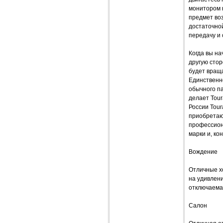
монитором 
предмет воз
достаточной
передачу и 
Когда вы на
другую стор
будет враща
Единственно
обычного па
делает Tour
России Tour
приобретаю
профессиона
марки и, кон
Вождение
Отличные хо
на удивлен
отключаема
Салон