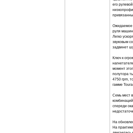
его рулевой
низкопрофи
привязанны
Ожидаемое к
руля машин
Легко уско
звуковым с
задвинет ш
Ключ к огр
нагнетател
момент это
полутора ты
4750 rpm, т
гамме Tour
Семь мест в
комбинаций 
спереди ока
недостаточ
На обновлен
На практике
двигаетесь 