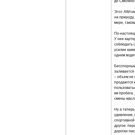
до Смоленск
Этот AWтомо
на природу,
мере, таков
По-настоящ
У нее карте
соблюдать с
усилие каже
одним водит
Бесспорным
заливается 
– объем не
продаются в
пользоватьс
км пробега
смены масла
Ну а теперь
удивление, 
спортивной 
другое: пер
дорогах пас