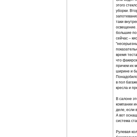
этого стекл
уборки. Вто
запотевания
таки внутре
освещение.
большие по
сейчас – к
"несерьезны
показательн
время теста
что факирс
причем их 
ширине и б
Понадобилос
в пол багаж
кресла и п
В салоне эт
компании и
деле, если 
А вот осна
система ст
Рулевая кол