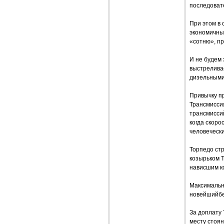
последоват
При этом в 
экономичный
«сотню», пр
И не будем 
выстреливае
дизельными 
Привычку п
Трансмиссия
трансмиссий
когда скоро
человечески
Торпедо ст
козырьком 
нависшим к
Максимальна
новейшийбен
За доплату 
месту стоян