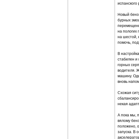
испанского 
Новый бензи
бурных эмоц
перемещени
на пологих
на шестой, 
помочь, под
В настройка
стабилен и 
горных сер
водителя. Ж
машину. Одн
вновь напом
Схожая ситу
сбалансиров
некая адап
А пока мы, 
вялому бенз
положено, о
запуска. В 
акселерато