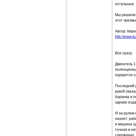
остальные.
Мы решили:
этот чрезвы
Автор: Кир
http://www.ku
Все сразу
Двигатель 1
полноценных
паркуется с
Последний р
рукой оказа
баранка и п
однако езд
Я за рулем 
пахнет: раб
и машина зд
точная и н
сдержанно, 