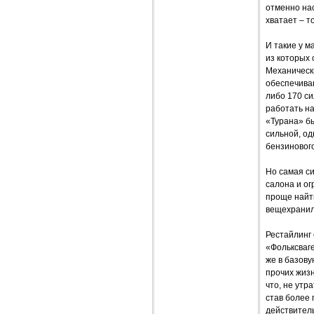
отменно нас
хватает – т
И такие у 
из которых 
Механическ
обеспечива
либо 170 си
работать н
«Турана» б
сильной, од
бензинового
Но самая си
салона и ог
проще найти
вещехрани
Рестайлинг 
«Фольксваге
же в базову
прочих жизн
что, не утр
став более 
действитель