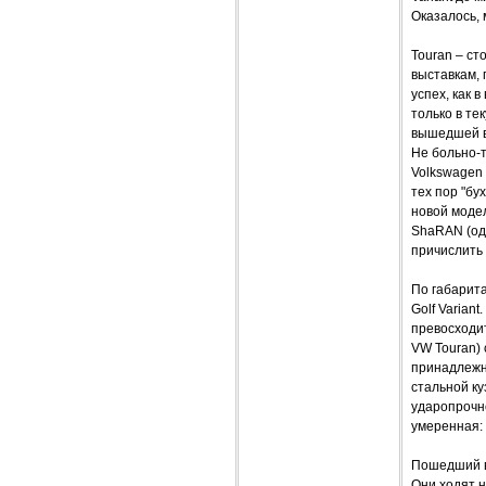
Оказалось, 
Touran – ст
выставкам, 
успех, как 
только в те
вышедшей 
Не больно-т
Volkswagen 
тех пор "бу
новой модел
ShaRAN (оди
причислить
По габарита
Golf Varian
превосходит
VW Touran) 
принадлежно
стальной ку
ударопрочн
умеренная: 
Пошедший в
Они ходят н