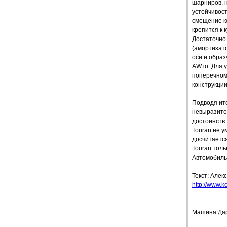
шарниров, 
устойчивос
смещение ко
крепится к 
Достаточно
(амортизат
оси и образ
AWто. Для 
поперечном 
конструкции
Подводя ито
невыразите
достоинств.
Touran не у
досчитается
Touran толь
Автомобиль
Текст: Алек
http://www.ko
Машина Да