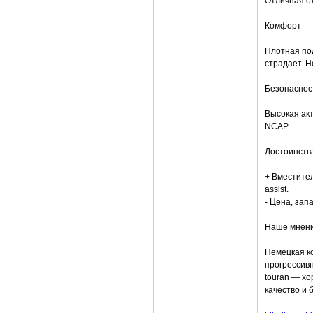
Отличная о
Комфорт
Плотная по
страдает. Н
Безопаснос
Высокая ак
NCAP.
Достоинств
+ Вместител
assist.
- Цена, зап
Наше мнен
Немецкая к
прогрессив
touran — х
качество и 