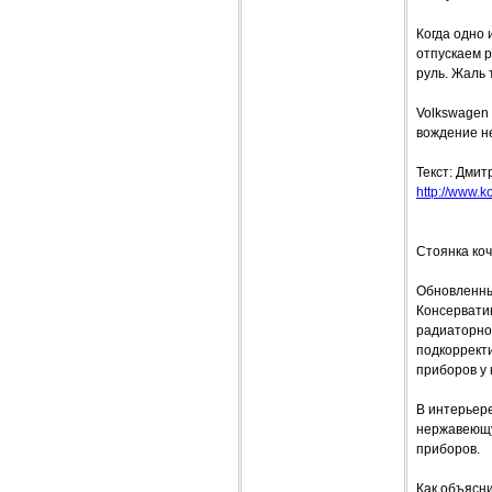
Когда одно 
отпускаем р
руль. Жаль 
Volkswagen
вождение не
Текст: Дми
http://www.ko
Стоянка ко
Обновленны
Консервати
радиаторной
подкоррект
приборов у 
В интерьере
нержавеющу
приборов.
Как объясн