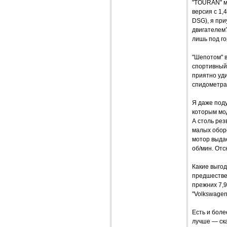
"TOURAN" мо
версия с 1,
DSG), я пр
двигателем?
лишь под гор
"Шепотом" 
спортивный 
приятно уди
спидометра 
Я даже поду
которым мод
А столь рез
малых оборо
мотор выда
об/мин. Отс
Какие выгод
предшествен
прежних 7,9
"Volkswagen
Есть и бол
лучше — ска