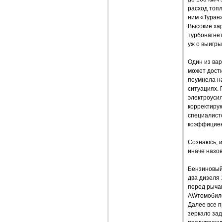
расход топл
ним «Туран»
Высокие хар
турбонагнет
уж о выигры
Один из ва
может дост
поумнела на
ситуациях.
электроуси
корректиру
специалист
коэффициен
Сознаюсь, и
иначе назо
Бензиновый 
два дизеля 
перед рыча
AWтомобилей
Далее все п
зеркало зад