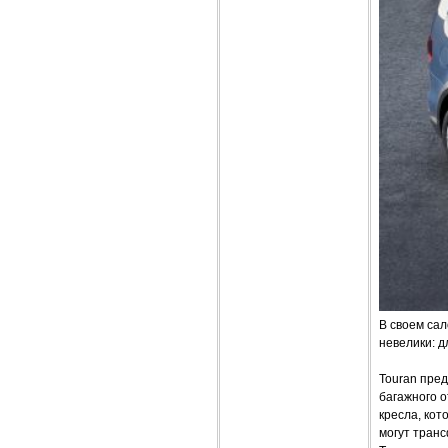
В своем сал
невелики: д
Touran пред
багажного 
кресла, кот
могут тран