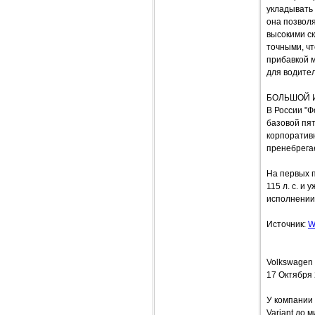
укладывать 
она позволя
высокими ск
точными, чт
прибавкой м
для водител
БОЛЬШОЙ 
В России "Ф
базовой пят
корпоратив
пренебрега
На первых п
115 л. с. и
исполнении
Источник:
W
Volkswagen 
17 Октября
У компании 
Variant до 