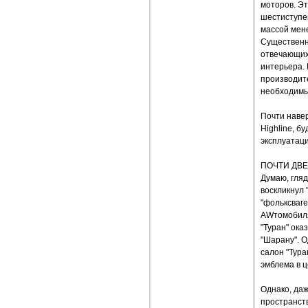
моторов. Э
шестиступе
массой мен
Существенн
отвечающих
интерьера. 
производит
необходим
Почти навер
Highline, 
эксплуатаци
ПОЧТИ ДВ
Думаю, гляд
воскликнул 
"фольксваге
AWтомобиля 
"Туран" ок
"Шарану". 
салон "Тура
эмблема в ц
Однако, да
пространст