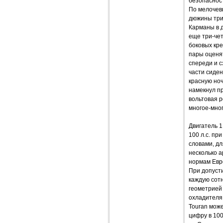
безопаснос
По мелочевк
дюжины три 
Карманы в д
еще три-чет
боковых кре
пары оценят
спереди и с
части сиден
красную но
намекнул пр
вольтовая р
многое-мног
Двигатель 1
100 л.с. пр
словами, дл
несколько а
нормам Евро
При допусти
каждую сотн
геометрией 
охладителя
Touran може
цифру в 100