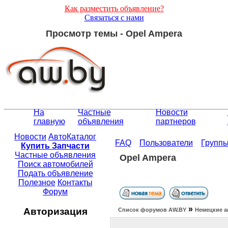
Как разместить объявление?
Связаться с нами
Просмотр темы - Opel Ampera
На
Частные
Новости
главную
объявления
партнеров
Новости
АвтоКаталог
FAQ
Пользователи
Групп
Купить Запчасти
Частные объявления
Opel Ampera
Поиск автомобилей
Подать объявление
Полезное
Контакты
Форум
»
Авторизация
Список форумов АW.BY
Немецкие а