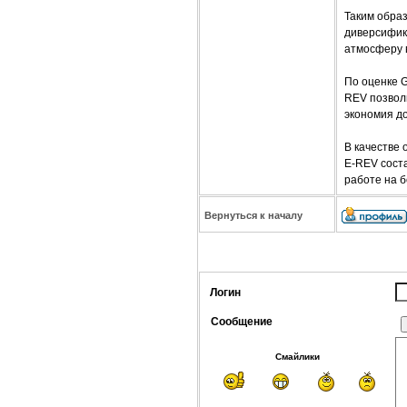
Таким обра
диверсифик
атмосферу 
По оценке G
REV позволи
экономия до
В качестве
E-REV соста
работе на б
Вернуться к началу
Логин
Сообщение
Смайлики