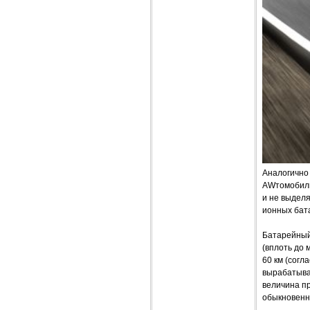
Аналогично 
AWтомобиль
и не выделя
ионных бат
Батарейный
(вплоть до 
60 км (согл
вырабатыва
величина пр
обыкновенн