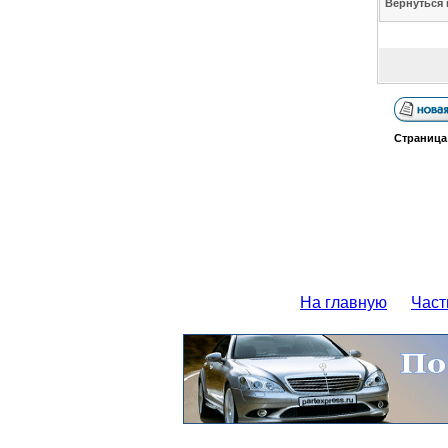
Вернуться 
Страниц
На главную
Част