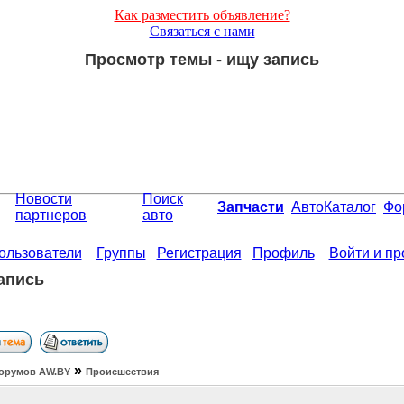
Как разместить объявление?
Связаться с нами
Просмотр темы - ищу запись
Новости
Поиск
Запчасти
АвтоКаталог
Фо
партнеров
авто
ользователи
Группы
Регистрация
Профиль
Войти и п
апись
»
орумов АW.BY
Происшествия