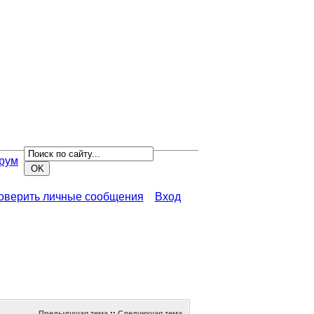
рум
роверить личные сообщения
Вход
Предыдущая тема
::
Следующая тема