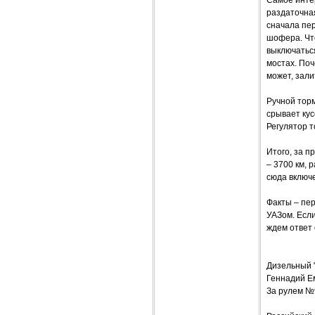
раздаточна
сначала пер
шофера. Чт
выключаться
мостах. Поч
может, зали
Ручной торм
срывает кус
Регулятор т
Итого, за п
– 3700 км, 
сюда включе
Факты – пер
УАЗом. Если
ждем ответ 
Дизельный 
Геннадий Е
За рулем №