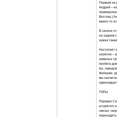
Первым за р
Андрей – но
праворульн
Востока.) А
какого-то о
В салоне от
на заднем с
нужна такая
Наступает м
неуютно – в
немалых тру
пробега дов
бы, заводск
Фаберже: дв
мы насчитал
одиннадцат
ГОРЫ
Перевал Сем
штурм его н
скисал, ско
переходить 