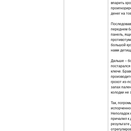
впарить хр
проигнорир
денег на то
Последовав
переднем б
панель, ящи
противотума
большой кус
нами детище
Дальше – бо
постарался 
ключе. Брав
производит
грохот из-п
запах пален
колодки не 
Так, погром
испорченной
Неполадок н
причалил к 
результате 
отрегулиров