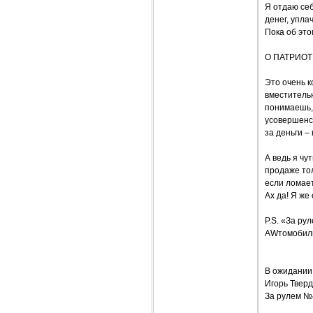
Я отдаю се
денег, упла
Пока об это
О ПАТРИОТ
Это очень к
вместительн
понимаешь, 
усовершенс
за деньги –
А ведь я чу
продаже тол
если ломает
Ах да! Я ж
P.S. «За ру
AWтомобиль
В ожидании
Игорь Твер
За рулем №