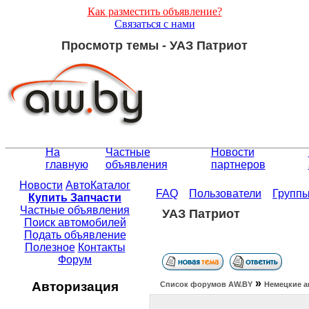
Как разместить объявление?
Связаться с нами
Просмотр темы - УАЗ Патриот
На
Частные
Новости
главную
объявления
партнеров
Новости
АвтоКаталог
FAQ
Пользователи
Групп
Купить Запчасти
Частные объявления
УАЗ Патриот
Поиск автомобилей
Подать объявление
Полезное
Контакты
Форум
»
Авторизация
Список форумов АW.BY
Немецкие а