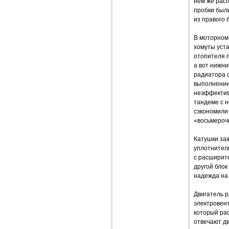
нем же расп
пробки были
из правого 
В моторном 
хомуты уста
отопителя 
а вот нижни
радиатора с
выполнении
неэффектив
тандеме с 
сэкономили 
«восьмероч
Катушки за
уплотнител
с расширит
другой блок
надежда на 
Двигатель р
электровен
который рас
отвечают дв