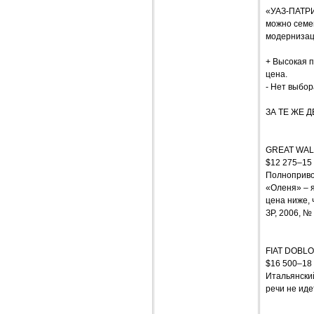
«УАЗ-ПАТРИО
можно семе
модерниза
+ Высокая 
цена.
- Нет выбор
ЗА ТЕ ЖЕ 
GREAT WAL
$12 275–15
Полноприво
«Оленя» – я
цена ниже, 
ЗР, 2006, №
FIAT DOBLO
$16 500–18
Итальянски
речи не ид