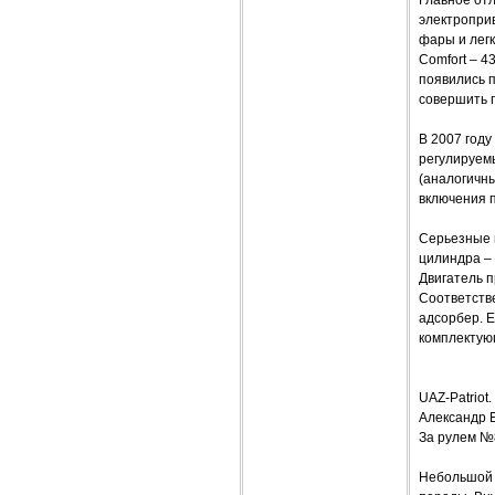
электропри
фары и легк
Comfort – 4
появились 
совершить 
В 2007 год
регулируем
(аналогичн
включения 
Серьезные н
цилиндра –
Двигатель п
Соответстве
адсорбер. Е
комплектую
UAZ-Patriot
Александр 
За рулем №
Небольшой 