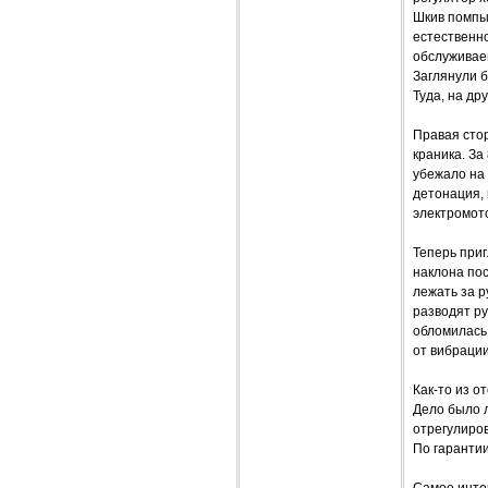
Шкив помпы 
естественно
обслуживаем
Заглянули б
Туда, на др
Правая стор
краника. За
убежало на
детонация, 
электромот
Теперь приг
наклона пос
лежать за р
разводят ру
обломилась.
от вибрации
Как-то из о
Дело было л
отрегулиров
По гарантии
Самое интер