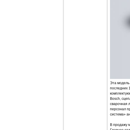
Эта модель
последних 1
комплектую
Bosch, сце
сварочная 
персонал п
система» ан
В продажу м
Главное отл