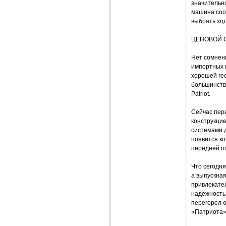
значительно
машина соо
выбрать ход
ЦЕНОВОЙ 
Нет сомнени
импортных 
хорошей ге
большинств
Patriot.
Сейчас пере
конструкци
системами 
появится ко
передней по
Что сегодня
а выпускная
привлекател
надежность
перегорел о
«Патриота»,