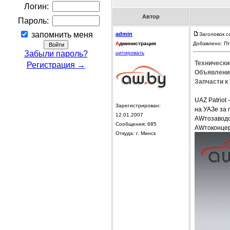
Логин:
Автор
Пароль:
запомнить меня
admin
Заголовок с
А
дминистрация
Добавлено: Пт
Забыли пароль?
цитировать
Технические
Регистрация →
Объявления
Запчасти к 
UAZ Patrio
Зарегистрирован:
на УАЗе за
12.01.2007
AWтозаводо
Сообщения: 685
AWтоконце
Откуда: г. Минск