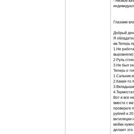
- Низкое ка
индивидуал
Глазами вл
Добрый ден
Я обладател
км.Теперь п
1.Не работа
выровняли)
2.Руль стоя
3.Не был за
Теперь о то
1.Сальник х
2.Какая-то 
3.Вкладыши
4.Термостат
Вот и все н
вместе с ма
проверьте п
рублей и 20
внтиляции н
мойки нужно
делают это 