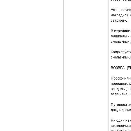
Ужин, ночев
накладно). 
сваркой».
В середине
машинам и н
скользкими.
Когда спус
скользким 
ВОЗВРАЩЕ
Проскочили 
переднего 
владельцев
вала изнаш
Путешествие
дождь заряд
Ни один из 
стеклоочис
сработали 