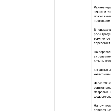
Раннее утро
чихает и гл
можно ехать
настоящем 
В поисках у
росы траву 
тому, конеч
пересекает 
На перевал 
за рулем не
бочины всед
К счастью, 
колесом на 
Через 200 к
вентиляцию
метровый шл
щедрым сло
На грунтовк
поперечные