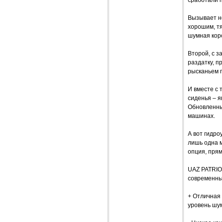
Вызывает н
хорошим, тя
шумная коро
Второй, с з
раздатку, п
рысканьем 
И вместе с
сиденья – 
Обновленные
машинах.
А вот гидро
лишь одна м
опция, прям
UAZ PATRIOT
современным
+ Отличная 
уровень шу