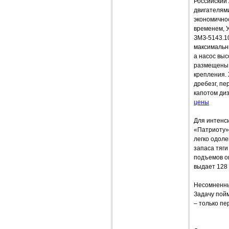
Российский
двигателями
экономичнос
временем, 
ЗМЗ-5143.10
максимальн
а насос выс
размещены в
крепления.
дребезг, пе
капотом диз
цены
Для интенси
«Патриоту» 
легко одоле
запаса тяги
подъемов он
выдает 128 
Несомненный
Задачу пой
– только пе