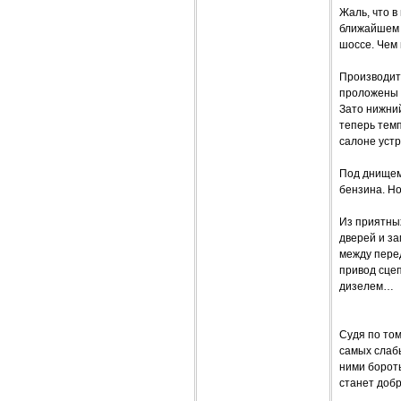
Жаль, что 
ближайшем б
шоссе. Чем 
Производит
проложены в
Зато нижний
теперь темп
салоне уст
Под днищем
бензина. Н
Из приятных
дверей и за
между пере
привод сце
дизелем…
Судя по то
самых слабы
ними бороть
станет добр