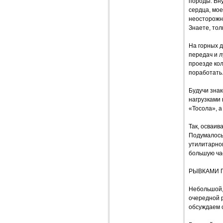
породы. Вну
сердца, мое
неосторожны
Знаете, то
На горных д
передач и л
проезде кол
поработать
Будучи зна
нагрузками 
«Тосола», а
Так, осваив
Подумалось,
утилитарном
большую час
РЫВКАМИ 
Небольшой, 
очередной р
обсуждаем с