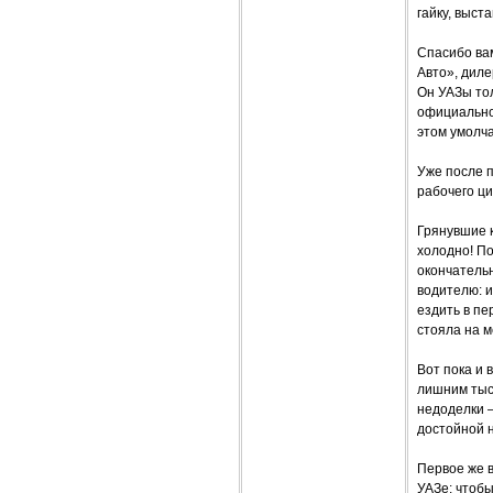
гайку, выст
Спасибо вам
Авто», диле
Он УАЗы тол
официальног
этом умолч
Уже после п
рабочего ци
Грянувшие к
холодно! По
окончательн
водителю: и
ездить в пе
стояла на м
Вот пока и 
лишним тыся
недоделки 
достойной 
Первое же в
УАЗе: чтобы