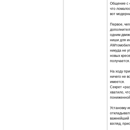
Общение с 
что ломалос
вот модерн
Первое, чег
дополнител
одним движе
ниши для ин
AWтомобиле 
никуда не у
новых кресе
получается.
На ходу пр
ничего не в
имеется.
Секрет «раз
хватило, чт
пониженной
Установку и
откладывать
важнейший 
взгляд, пр