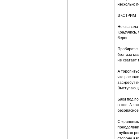
несколько п
ЭКСТРИМ
Но сначала 
Крадучись,
берег.
Пробираясь
без газа ма
не хватает 
А торопитьс
что располо
заскребут п
Выступающа
Баки под по
выше. А за
безопасное 
С «раненым»
преодолени
глубокая р
сторону и в