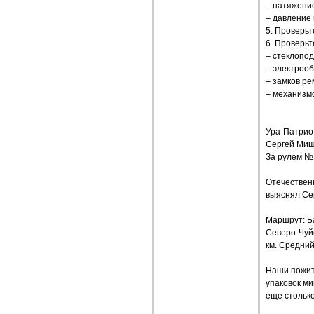
– натяжение
– давление 
5. Проверьт
6. Проверьт
– стеклопод
– электроо
– замков ре
– механизмо
Ура-Патрио
Сергей Ми
За рулем №
Отечественн
выяснял Се
Маршрут: Ба
Северо-Чуйс
км. Средний
Наши пожитк
упаковок ми
еще столько