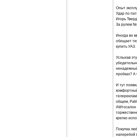
Опыт эксплу
Удар по па
Игорь Твер
За рулем №
Иногда во м
обещает тих
купить УАЗ.
Услыхав эту
убедительно
ненадежный,
пробках? А 
И тут появи
комфортный 
телерекламе
общем, Patr
AWтосалон –
торжественн
крепко исп
Покупка люб
наперебой 