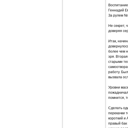
Воспитание
Геннадий Е
За рулем №
Не секрет,
доверяя сер
Итак, начи
довернулось
более чем н
зря. Вторая
старыми те
самоотвора
работу. Был
вызвала ос
Уровни масе
пожадничал
помнится, т
Сделать оди
перекачки т
короткий и
правый бак 