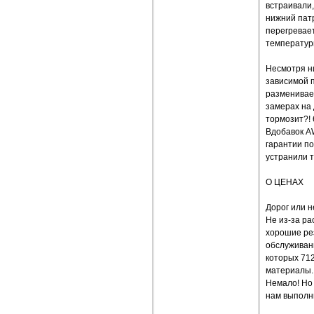
встраивали,
нижний пат
перегревает
температур
Несмотря ни
зависимой п
разменивает
замерах на 
тормозит?! 
Вдобавок A
гарантии по
устранили 
О ЦЕНАХ
Дорог или н
Не из-за ра
хорошие ре
обслуживани
которых 712
материалы. 
Немало! Но 
нам выполни