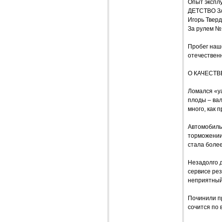
Опыт экспл
ДЕТСТВО 
Игорь Твер
За рулем №
Пробег наше
отечественн
О КАЧЕСТВЕ
Ломался «уа
плоды – вал
много, как 
Автомобиль 
торможении
стала более
Незадолго д
сервисе рез
неприятный 
Починили п
сочится по 