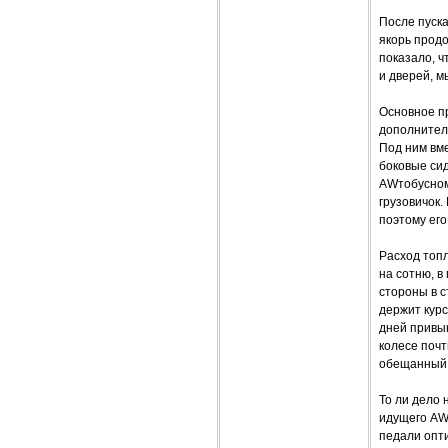
После пуска
якорь продо
показало, ч
и дверей, м
Основное п
дополнител
Под ним вм
боковые сид
AWтобусном
грузовичок.
поэтому ег
Расход топл
на сотню, в
стороны в с
держит курс
дней привык
колесе почт
обещанный
То ли дело
идущего AW
педали опт