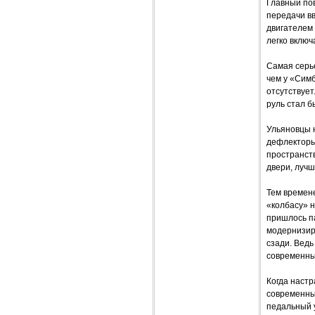
Главный пов
передачи вв
двигателем 
легко включ
Самая серье
чем у «Симб
отсутствует
руль стал б
Ульяновцы н
дефлекторы
пространств
двери, лучш
Тем времене
«колбасу» н
пришлось па
модернизиро
сзади. Ведь
современных
Когда настр
современные
педальный у