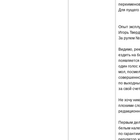
переименов
Для пущего
Опыт эксплу
Игорь Твер
За рулем №
Видимо, рек
ездить на б
появляется 
один голос 
мол, посмел
совершенном
по выходны
за свой сче
Не хочу ник
плохими сло
редакционно
Первым дело
белым нале
по гарантии
регулятор х