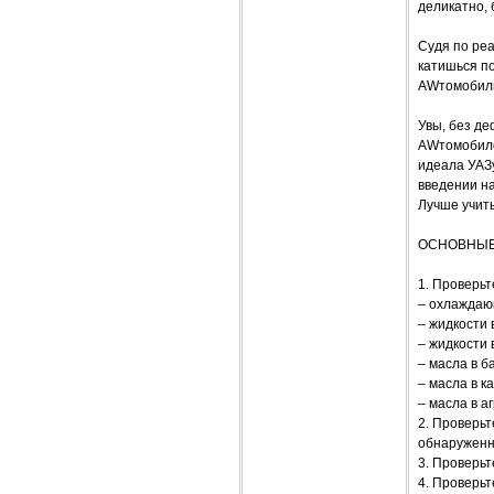
деликатно,
Судя по реа
катишься по
AWтомобиль
Увы, без де
AWтомобиле
идеала УАЗу
введении на
Лучше учить
ОСНОВНЫЕ
1. Проверьт
– охлаждаю
– жидкости 
– жидкости 
– масла в б
– масла в к
– масла в а
2. Проверьт
обнаруженн
3. Проверьт
4. Проверьт