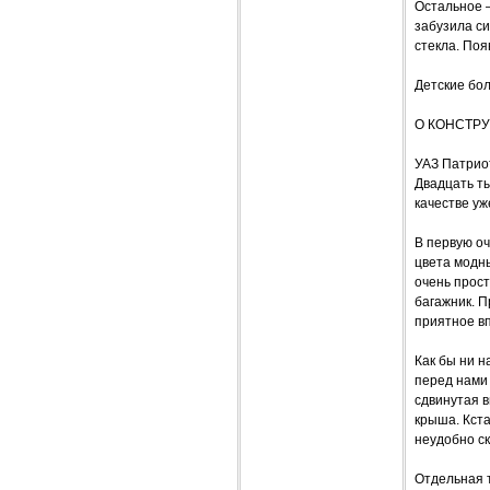
Остальное –
забузила с
стекла. По
Детские бол
О КОНСТР
УАЗ Патрио
Двадцать т
качестве уж
В первую о
цвета модны
очень прост
багажник. 
приятное вп
Как бы ни 
перед нами
сдвинутая в
крыша. Кста
неудобно ск
Отдельная 