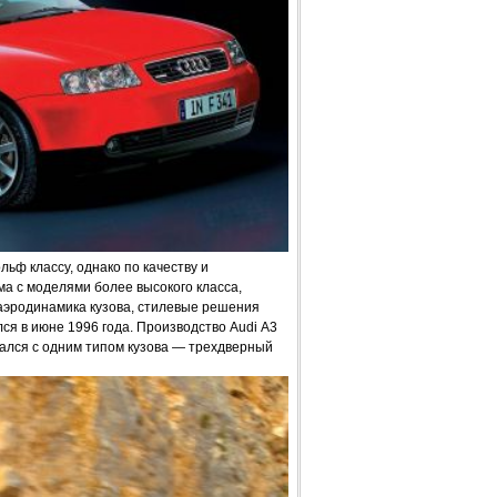
льф классу, однако по качеству и
а с моделями более высокого класса,
 аэродинамика кузова, стилевые решения
ся в июне 1996 года. Производство Audi А3
кался с одним типом кузова — трехдверный