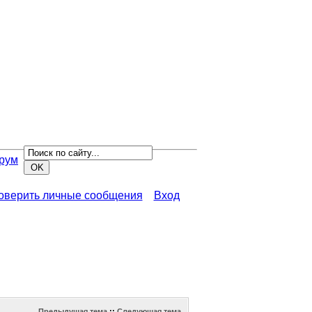
рум
роверить личные сообщения
Вход
Предыдущая тема
::
Следующая тема