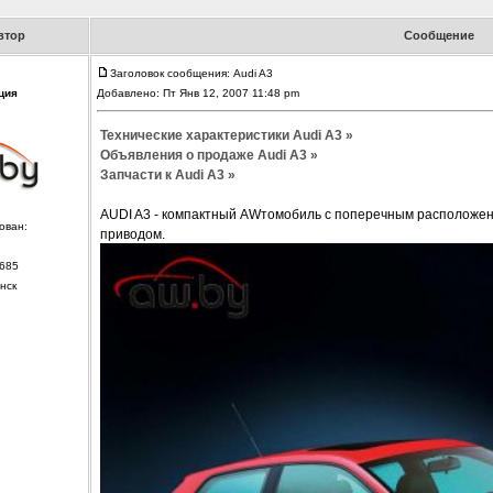
втор
Сообщение
Заголовок сообщения: Audi A3
ция
Добавлено: Пт Янв 12, 2007 11:48 pm
Технические характеристики Audi A3 »
Объявления о продаже Audi A3 »
Запчасти к Audi A3 »
AUDI A3 - компактный AWтомобиль с поперечным расположен
ован:
приводом.
685
нск