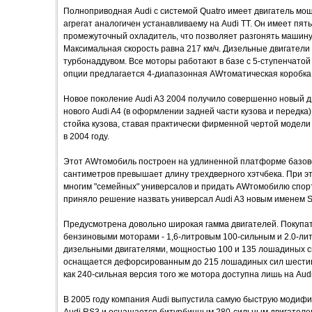
Полноприводная Audi с системой Quatro имеет двигатель мощ
агрегат аналогичен устанавливаему на Audi ТТ. Он имеет пят
промежуточный охладитель, что позволяет разгонять машину д
Максимальная скорость равна 217 км/ч. Дизельные двигател
турбонаддувом. Все моторы работают в базе с 5-ступенчатой
опции предлагается 4-диапазонная AWтоматическая коробка
Новое поколение Audi A3 2004 получило совершенно новый ди
нового Audi A4 (в оформлении задней части кузова и передка
стойка кузова, ставая практически фирменной чертой модели
в 2004 году.
Этот AWтомобиль построен на удлиненной платформе базово
сантиметров превышает длину трехдверного хэтчбека. При эт
многим "семейных" универсалов и придать AWтомобилю спор
приняло решение назвать универсал Audi A3 новым именем Spo
Предусмотрена довольно широкая гамма двигателей. Покупат
бензиновыми моторами - 1,6-литровым 100-сильным и 2.0-ли
дизельными двигателями, мощностью 100 и 135 лошадиных си
оснащается дефорсированным до 215 лошадиных сил шестици
как 240-сильная версия того же мотора доступна лишь на Audi
В 2005 году компания Audi выпустила самую быструю модифи