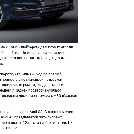
ема с иммобилайзером, датчиком контроля
а бензобака. По желанию салон можно
идают салону элегантный вид. Удобные
я.
вороте, стабильный ход по прямой,
 полностью независимой подвеской.
поперечные рычаги, сзади — мост с
редней и задней подвесок включают
становлены дисковые тормоза с ABS (базовая
чившая названия Audi S3. Главное отличие
 Audi A3 предлагается пять силовых
л мощностью 125 л.с. и турбодвигатель 1.8Т
 и 110 л.с.