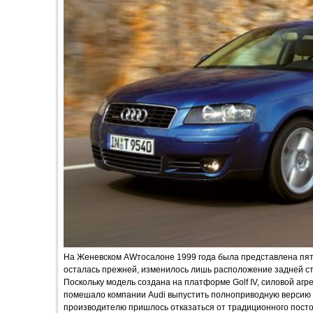
На Женевском AWтосалоне 1999 года была представлена пят
осталась прежней, изменилось лишь расположение задней ст
Поскольку модель создана на платформе Golf IV, силовой агр
помешало компании Audi выпустить полноприводную версию —
производителю пришлось отказаться от традиционного посто