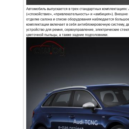
Автомобиль выпускается в трех стандартных комплектациях: Amb
(«спокойствие», «привлекательность» и «амбиция»). Внешне
отделке салона и списке оборудования наблюдается большо
комплектации включает в себя aнтиблокировочную систему, д
устройство для ремня, сервоуправление, электрические стек
цветочной пыльцы, а также задние подголовники.