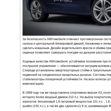
За безопасность AWтомобиля отвечает противоугонная сист
салона и центральной блокировкой дверей, багажника и лючк
сделать кожанным. Дизайн водительского кресла и обивка пр
сиденья позволяют совершать поездки на дальние расстояни
Ходовые качества AWтомобиля: устойчивое положение при по
послушное управление — обеспечиваются несущим кузовом и
Спереди установлены амортизаторные стойки и треугольные 
подвеской на соединенных продольных рычагах. Системы пе
стабилизаторы поперечной устойчивости. На всех колесах у
комплектация).
В 1999 году так же представлена спортивная версия A3, полу
которого более мощный движок 210 л.с. На выбор покупателю
агрегатов: бензиновый 1,6-литровый мощностью 101 л.с. , 1.8 
quattro (150 л.с.), а так же два «дизеля»(1.9 л), развивающие 90