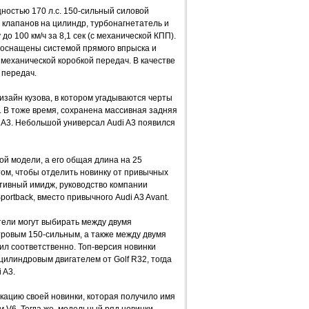
ностью 170 л.с. 150-сильный силовой
ь клапанов на цилиндр, турбонагнетатель и
о 100 км/ч за 8,1 сек (с механической КПП).
и оснащены системой прямого впрыска и
 механической коробкой передач. В качестве
 передач.
зайн кузова, в котором угадываются черты
). В тоже время, сохранена массивная задняя
 A3. Небольшой универсал Audi A3 появился
й модели, а его общая длина на 25
ом, чтобы отделить новинку от привычных
тивный имидж, руководство компании
rtback, вместо привычного Audi A3 Avant.
ели могут выбирать между двумя
тровым 150-сильным, а также между двумя
л соответственно. Топ-версия новинки
линдровым двигателем от Golf R32, тогда
 A3.
кацию своей новинки, которая получило имя