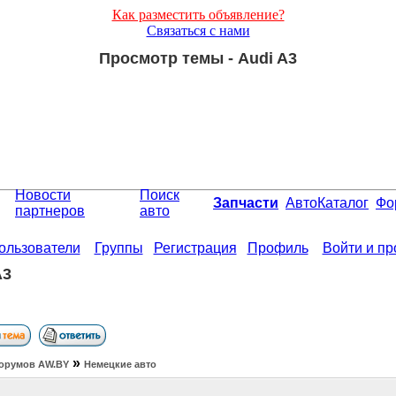
Как разместить объявление?
Связаться с нами
Просмотр темы - Audi A3
Новости
Поиск
Запчасти
АвтоКаталог
Фо
партнеров
авто
ользователи
Группы
Регистрация
Профиль
Войти и п
A3
»
орумов АW.BY
Немецкие авто