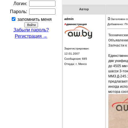
Логин:
Автор
Пароль:
запомнить меня
admin
Заголовок 
А
дминистрация
Добавлено: Пт
Забыли пароль?
Технически
Регистрация →
Объявления
Запчасти к
Зарегистрирован:
12.01.2007
Единственн
Сообщения: 685
две унифиц
Откуда: г. Минск
до 4505 мм 
шасси 3-то
ММЗ Д-245.
предлагаютс
иногда испо
мотора соот