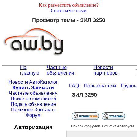
Как разместить объявление?
Связаться с нами
Просмотр темы - ЗИЛ 3250
На
Частные
Новости
главную
объявления
партнеров
Новости
АвтоКаталог
FAQ
Пользователи
Групп
Купить Запчасти
Частные объявления
ЗИЛ 3250
Поиск автомобилей
Подать объявление
Полезное
Контакты
Форум
»
Авторизация
Список форумов АW.BY
Автобусы