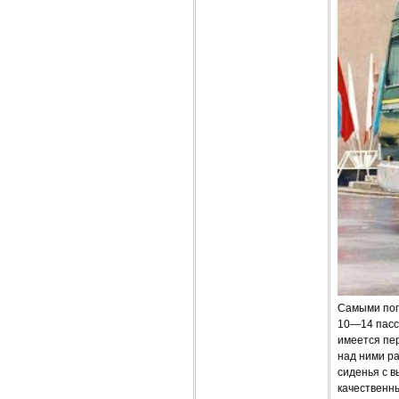
Самыми поп
10—14 пасс
имеется пе
над ними р
сиденья с в
качественн