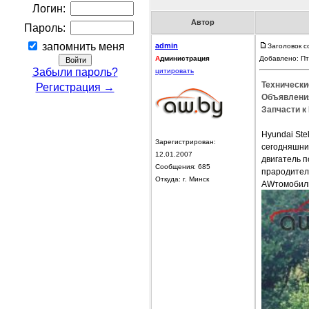
Логин:
Автор
Пароль:
запомнить меня
admin
Заголовок с
А
дминистрация
Добавлено: Пт
Забыли пароль?
цитировать
Технические
Регистрация →
Объявления
Запчасти к 
Hyundai Ste
Зарегистрирован:
сегодняшний
12.01.2007
двигатель п
Сообщения: 685
прародителе
Откуда: г. Минск
AWтомобиль 