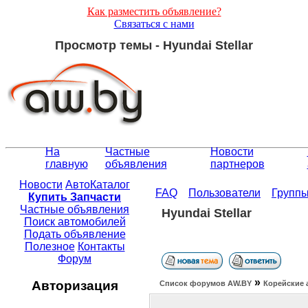
Как разместить объявление?
Связаться с нами
Просмотр темы - Hyundai Stellar
На
Частные
Новости
главную
объявления
партнеров
Новости
АвтоКаталог
FAQ
Пользователи
Групп
Купить Запчасти
Частные объявления
Hyundai Stellar
Поиск автомобилей
Подать объявление
Полезное
Контакты
Форум
»
Авторизация
Список форумов АW.BY
Корейские 