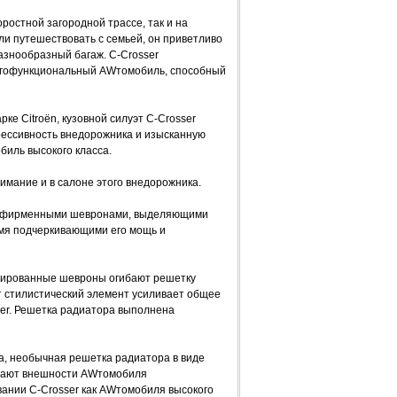
оростной загородной трассе, так и на
ли путешествовать с семьей, он приветливо
азнообразный багаж. C-Crosser
ногофункциональный AWтомобиль, способный
е Citroën, кузовной силуэт C-Crosser
рессивность внедорожника и изысканную
биль высокого класса.
имание и в салоне этого внедорожника.
ми фирменными шевронами, выделяющими
емя подчеркивающими его мощь и
мированные шевроны огибают решетку
 стилистический элемент усиливает общее
er. Решетка радиатора выполнена
а, необычная решетка радиатора в виде
дают внешности AWтомобиля
ании C-Crosser как AWтомобиля высокого