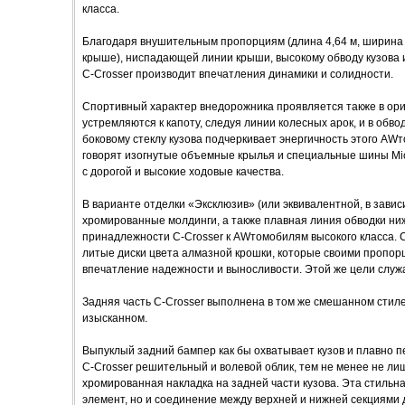
класса.
Благодаря внушительным пропорциям (длина 4,64 м, ширина 
крыше), ниспадающей линии крыши, высокому обводу кузова 
C-Crosser производит впечатления динамики и солидности.
Спортивный характер внедорожника проявляется также в ор
устремляются к капоту, следуя линии колесных арок, и в обво
боковому стеклу кузова подчеркивает энергичность этого AWт
говорят изогнутые объемные крылья и специальные шины Mi
с дорогой и высокие ходовые качества.
В варианте отделки «Эксклюзив» (или эквивалентной, в зави
хромированные молдинги, а также плавная линия обводки ни
принадлежности C-Crosser к AWтомобилям высокого класса.
литые диски цвета алмазной крошки, которые своими пропо
впечатление надежности и выносливости. Этой же цели слу
Задняя часть C-Crosser выполнена в том же смешанном сти
изысканном.
Выпуклый задний бампер как бы охватывает кузов и плавно п
C-Crosser решительный и волевой облик, тем не менее не ли
хромированная накладка на задней части кузова. Эта стильн
элемент, но и соединение между верхней и нижней секциями 