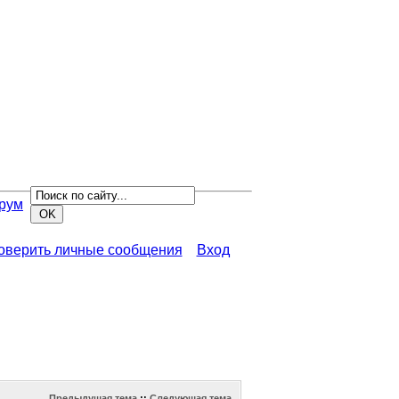
рум
роверить личные сообщения
Вход
Предыдущая тема
::
Следующая тема