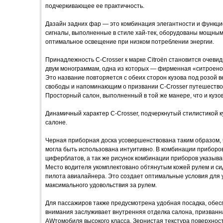
подчеркивающее ее практичность.
Дазайн задних фар — это комбинация элегантности и функцио
сигналы, выполненные в стиле хай-тек, оборудованы мощны
оптимальное освещение при низком потреблении энергии.
Принадлежность C-Crosser к марке Citroën становится очев
двум монограммам, одна из которых — фирменная «ситроенов
Это название повторяется с обеих сторон кузова под розой
свободы и напоминающим о призвании C-Crosser путешество
Просторный салон, выполненный в той же манере, что и кузо
Динамичный характер C-Crosser, подчеркнутый стилистикой к
салоне.
Черная приборная доска усовершенствована таким образом, 
могла быть использована интуитивно. В комбинации прибор
циферблатов, а так же рисунок комбинации приборов указыв
Место водителя укомплектовано обтянутым кожей рулем и с
пилота авиалайнера. Это создает оптимальные условия для 
максимального удовольствия за рулем.
Для пассажиров также предусмотрена удобная посадка, обес
внимания заслуживает внутренняя отделка салона, призванн
AWтомобиля высокого класса. Зернистая текстура поверхност