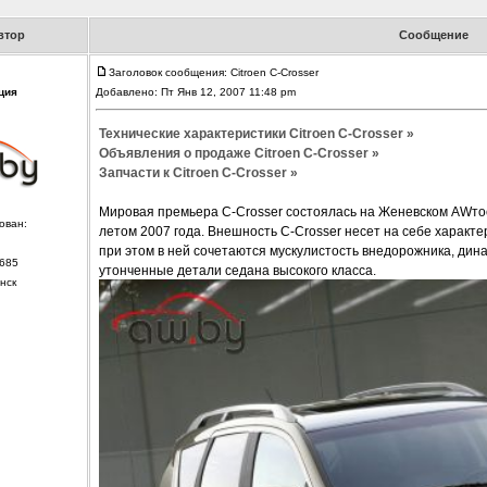
втор
Сообщение
Заголовок сообщения: Citroen C-Crosser
ция
Добавлено: Пт Янв 12, 2007 11:48 pm
Технические характеристики Citroen C-Crosser »
Объявления о продаже Citroen C-Crosser »
Запчасти к Citroen C-Crosser »
Мировая премьера C-Crosser состоялась на Женевском AWтос
ован:
летом 2007 года. Внешность C-Crosser несет на себе характе
при этом в ней сочетаются мускулистость внедорожника, ди
685
утонченные детали седана высокого класса.
нск