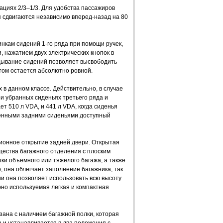
нациях 2/3–1/3. Для удобства пассажиров
я сдвигаются независимо вперед-назад на 80
инкам сидений 1-го ряда при помощи ручек,
 нажатием двух электрических кнопок в
адывание сидений позволяет высвободить
том остается абсолютно ровной.
в данном классе. Действительно, в случае
ри убранных сиденьях третьего ряда и
т 510 л VDA, и 441 л VDA, когда сиденья
женными задними сиденьями доступный
ционное открытие задней двери. Открытая
ества багажного отделения с плоским
зки объемного или тяжелого багажа, а также
о, она облегчает заполнение багажника, так
ии она позволяет использовать всю высоту
рно используемая легкая и компактная
зана с наличием багажной полки, которая
 и устанавливается в два положения с