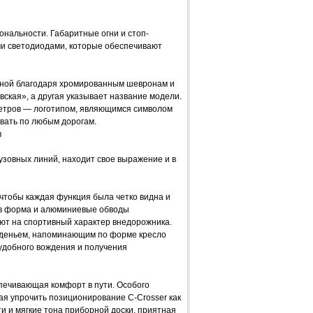
нальности. Габаритные огни и стоп-
ми светодиодами, которые обеспечивают
идной благодаря хромированным шевронам и
ская», а другая указывает название модели.
 ветров — логотипом, являющимся символом
вать по любым дорогам.
в
узовных линий, находит свое выражение и в
чтобы каждая функция была четко видна и
ов форма и алюминиевые обводы
ают на спортивный характер внедорожника.
иденьем, напоминающим по форме кресло
удобного вождения и получения
печивающая комфорт в пути. Особого
ая упрочить позиционирование C-Crosser как
и и мягкие тона приборной доски, приятная