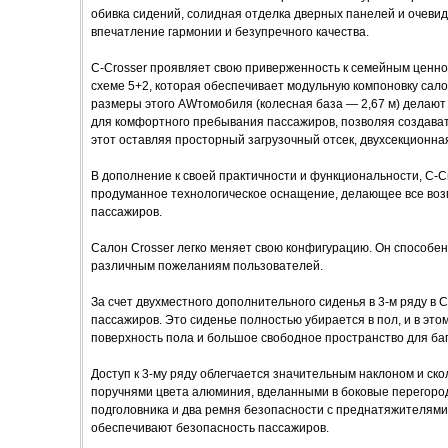
обивка сидений, солидная отделка дверных панелей и очеви
впечатление гармонии и безупречного качества.
C-Crosser проявляет свою приверженность к семейным ценно
схеме 5+2, которая обеспечивает модульную компоновку сал
размеры этого AWтомобиля (колесная база — 2,67 м) делают
для комфортного пребывания пассажиров, позволяя создават
этот оставляя просторный загрузочный отсек, двухсекционная
В дополнение к своей практичности и функциональности, C-
продуманное технологическое оснащение, делающее все воз
пассажиров.
Салон Crosser легко меняет свою конфигурацию. Он способен
различным пожеланиям пользователей.
За счет двухместного дополнительного сиденья в 3-м ряду в C
пассажиров. Это сиденье полностью убирается в пол, и в эт
поверхность пола и большое свободное пространство для ба
Доступ к 3-му ряду облегчается значительным наклоном и ско
поручнями цвета алюминия, вделанными в боковые перегоро
подголовника и два ремня безопасности с преднатяжителями
обеспечивают безопасность пассажиров.