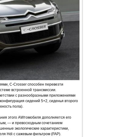
ями, C-Crosser способен перевезти
истеме встроенной трансмиссии.
тветствии с разнообразными приложениями
конфигурация сидений 5+2, сиденья второго
хность пола).
ния этого AWтомобиля дополняется его
ным, — и превосходным сочетанием
чшенные экологические характеристики,
еля Hdi с сажевым фильтром (FAP).