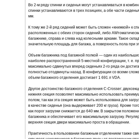
Во 2-м ряду спинки и сиденья могут устанавливаться в комби
спинки устанавливаются в трех позициях, а обе части сидень
мм.
К тому же 2-й ряд сидений может быть сложен «книжкой» к сп
расположенных с обеих сторон сидений, либо AWтоматически,
багажнике, справа и слева над колесными арками. Такое скл
значительную площадь для багажа, а поверхность пола при э
Объем багажника под багажной полкой — один из наибольших 
наиболее распространенной 5-местной конфигурации, т. е. п
максимально сдвинутых вперед сиденьях 2-го ряда он достигае
полностью отодвинуты назад. В конфигурации со всеми сло
объем багажного отделения достигает 1 691 л VDA.
Другое достоинство багажного отделения C-Crosser: двухсек
нижняя секция позволяет максимально использовать преимущ
полом, так как эта секция может быть использована для загру
в качестве сиденья (она выдерживает 200 кг груза). Кроме тог
как порог загрузки снижается до 640 мм. В закрытом положен
багажника и обеспечивает его максимальную загрузку. Регуля
верхняя секция двери максимально проста в обращении.
Практичность в пользовании багажным отделением также свя
скрывает находящиеся в багажнике грузы от посторонних глаз