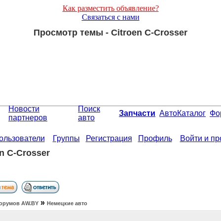
Как разместить объявление?
Связаться с нами
Просмотр темы - Citroen C-Crosser
Новости
Поиск
Запчасти
АвтоКаталог
Фо
партнеров
авто
ользователи
Группы
Регистрация
Профиль
Войти и п
en C-Crosser
»
орумов АW.BY
Немецкие авто