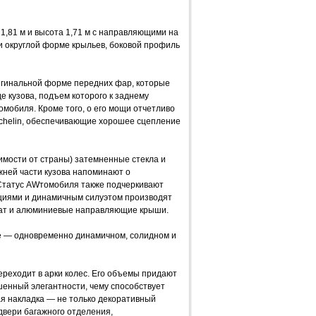
1,81 м и высота 1,71 м с направляющими на
и округлой форме крыльев, боковой профиль
игинальной форме передних фар, которые
де кузова, подъем которого к заднему
омобиля. Кроме того, о его мощи отчетливо
chelin, обеспечивающие хорошее сцепление
симости от страны) затемненные стекла и
жней части кузова напоминают о
 Статус AWтомобиля также подчеркивают
рциями и динамичным силуэтом производят
жат и алюминиевые направляющие крыши.
ле — одновременно динамичном, солидном и
ереходит в арки колес. Его объемы придают
шенный элегантности, чему способствует
ая накладка — не только декоративный
двери багажного отделения,