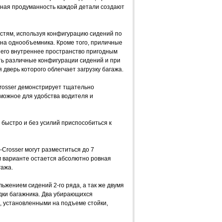
дная продуманность каждой детали создают
стям, используя конфигурацию сидений по
она однообъемника. Кроме того, приличные
 его внутреннее пространство пригодным
ь различные конфигурации сидений и при
 дверь которого облегчает загрузку багажа.
Crosser демонстрирует тщательно
можное для удобства водителя и
 быстро и без усилий приспособиться к
-Crosser могут разместиться до 7
ом варианте остается абсолютно ровная
гажа.
льжением сидений 2-го ряда, а так же двумя
дки багажника. Два убирающихся
, установленными на подъеме стойки,