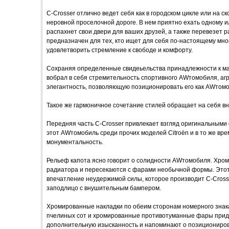
C-Crosser отлично ведет себя как в городском цикле или на ск
неровной проселочной дороге. В нем приятно ехать одному и
распахнет свои двери для ваших друзей, а также перевезет р
предназначен для тех, кто ищет для себя по-настоящему м
удовлетворить стремление к свободе и комфорту.
Сохраняя определенные свидеьельства принадлежности к марк
вобрал в себя стремительность спортивного AWтомобиля, аг
элегантность, позволяющую позиционировать его как AWтомо
Такое же гармоничное сочетание стилей обращает на себя вн
Передняя часть C-Crosser привлекает взгляд оригинальны
этот AWтомобиль среди прочих моделей Citroën и в то же вр
монументальность.
Рельеф капота ясно говорит о солидности AWтомобиля. Хро
радиатора и пересекаются с фарами необычной формы. Этот
впечатление неудержимой силы, которое производит C-Cross
заподлицо с внушительным бампером.
Хромированные накладки по обеим сторонам номерного знак
пчелиных сот и хромированные противотуманные фары при
дополнительную изысканность и напоминают о позициониров