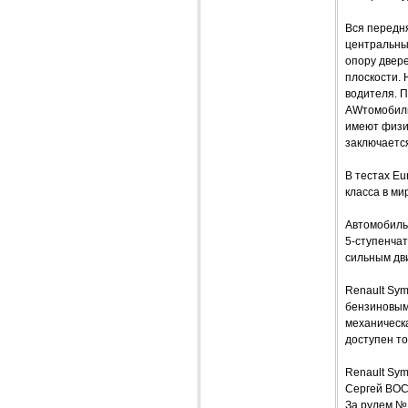
Вся передня
центральны
опору двере
плоскости.
водителя. 
AWтомобилю
имеют физи
заключается
В тестах E
класса в ми
Автомобиль
5-ступенчат
сильным дви
Renault Sym
бензиновыми
механическ
доступен то
Renault Sy
Сергей ВО
За рулем №