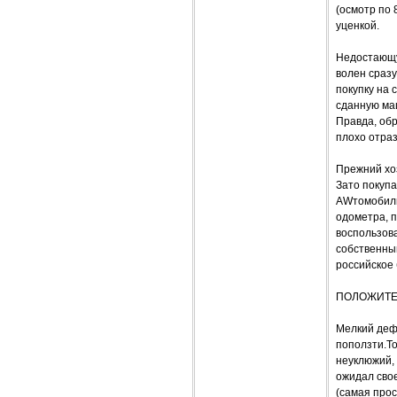
(осмотр по 
уценкой.
Недостающую
волен сраз
покупку на 
сданную ма
Правда, об
плохо отра
Прежний хо
Зато покупа
AWтомобиль
одометра, 
воспользова
собственный
российское 
ПОЛОЖИТЕ
Мелкий дефе
поползти.То
неуклюжий,
ожидал свое
(самая прос