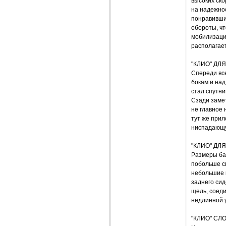
высоких ско
на надежнос
понравивши
обороты, чт
мобилизаци
располагает
"КЛИО" ДЛ
Спереди все
бокам и над
стал спутн
Сзади замет
не главное 
тут же прил
ниспадающую
"КЛИО" ДЛ
Размеры баг
побольше с
небольшие п
заднего сид
щель, соеди
недлинной 
"КЛИО" СЛ