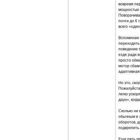
вовремя пе
мощностью п
Поворачива
почти до 6 
всего «один
Вспоминаю 
переходить
поведение 
езде ради к
просто обма
мотор сбави
адаптивная
Но это, ско
Пожалуйста:
легко ускор
даун», когд
Сколько ни 
обычным и 
оборотов, д
подкрепить
Еще пять л