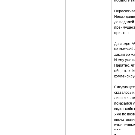
посвистыва
Пересаживаю
Неожиданно 
до педалей.
преимуществ
приятно.
Да и едет A
на высокой
характер ма
И ему уже п
Приятно, чт
оборотах. К
компенсиру
Следующее н
сказалось н
лишился ск
показался у
ведет себя 
Уже по воз
впечатления
измененным
* * *