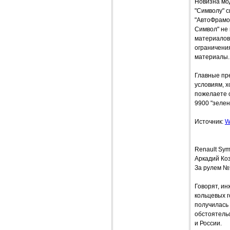
Новизна мо
"Символу" с
"АвтоФрамос
Символ" не 
материалов 
ограничения
материалы. 
Главные пре
условиям, х
пожелаете о
9900 "зелен
Источник:
W
Renault Sy
Аркадий Ко
За рулем №
Говорят, и
кольцевых 
получилась
обстоятельс
и России.