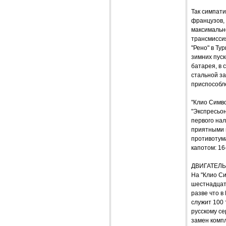
Так симпати
французов,
максимально
трансмиссия
"Рено" в Т
зимних пуск
батарея, в 
стальной з
приспособле
"Клио Симво
"Экспресьон
первого на
приятными м
противотум
капотом: 16
ДВИГАТЕЛЬ
На "Клио Си
шестнадцати
разве что в
служит 100 
русскому се
замен компл