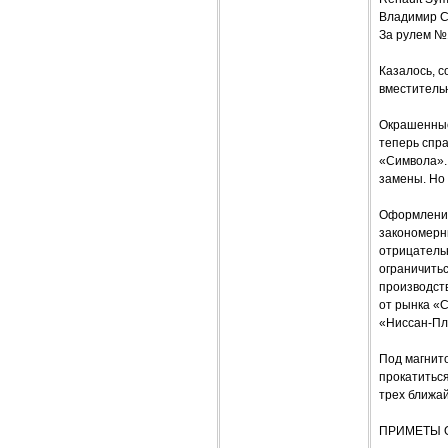
Владимир С
За рулем №
Казалось, с
вместительн
Окрашенные
теперь спр
«Символа». 
замены. Но 
Оформление
закономерн
отрицательн
ограничитьс
производств
от рынка «
«Ниссан-Пл
Под магнито
прокатиться
трех ближа
ПРИМЕТЫ 