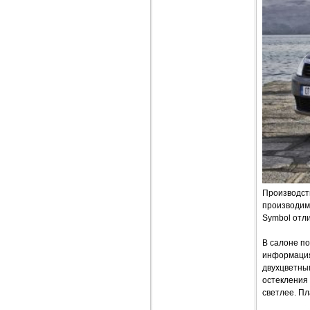
Производств
производим
Symbol отл
В салоне по
информация
двухцветным
остекления 
светлее. Пл