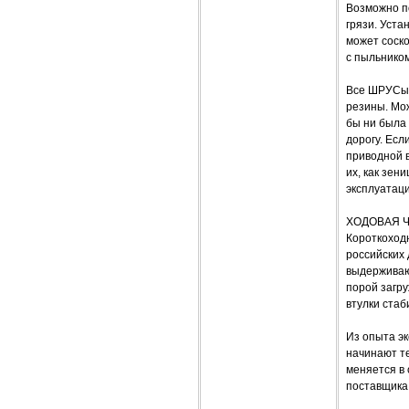
Возможно п
грязи. Уста
может соско
с пыльником
Все ШРУСы 
резины. Мож
бы ни была 
дорогу. Есл
приводной в
их, как зен
эксплуатаци
ХОДОВАЯ 
Короткоходн
российских
выдерживают
порой загру
втулки стаб
Из опыта эк
начинают те
меняется в 
поставщика