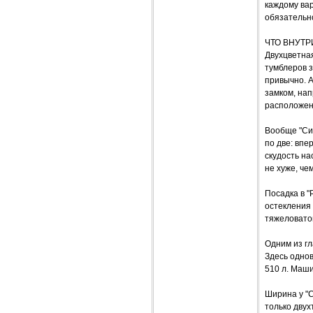
каждому вар
обязательно
ЧТО ВНУТР
Двухцветная
тумблеров з
привычно. А
замком, нап
расположены
Вообще "Сим
по две: впе
скудость на
не хуже, че
Посадка в "
остекления 
тяжеловато
Одним из г
Здесь однов
510 л. Маши
Ширина у "С
только двух