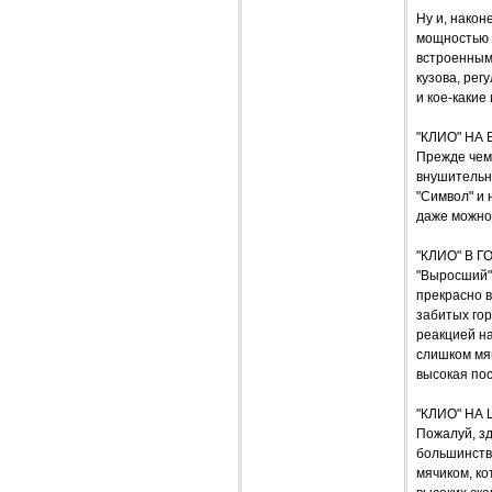
Ну и, након
мощностью 9
встроенным
кузова, рег
и кое-какие
"КЛИО" НА
Прежде чем
внушительно
"Символ" и 
даже можно,
"КЛИО" В Г
"Выросший" 
прекрасно 
забитых гор
реакцией н
слишком мяг
высокая по
"КЛИО" НА
Пожалуй, зд
большинств
мячиком, ко