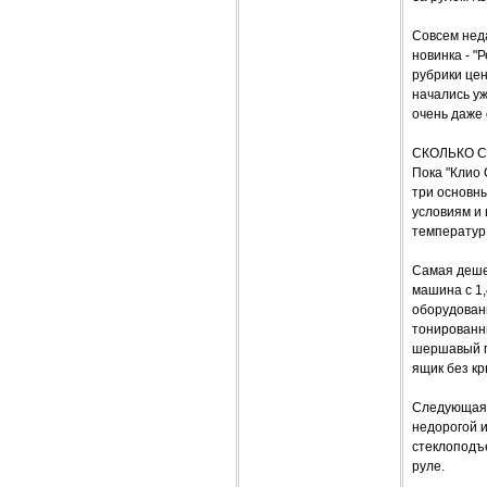
Совсем нед
новинка - "
рубрики цен
начались уж
очень даже
СКОЛЬКО С
Пока "Клио 
три основн
условиям и 
температур.
Самая дешев
машина с 1
оборудовани
тонированны
шершавый п
ящик без к
Следующая с
недорогой 
стеклоподъ
руле.