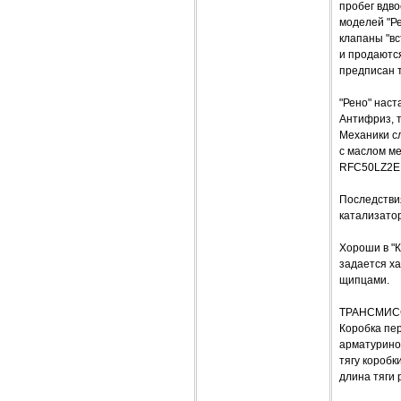
пробег вдв
моделей "Ре
клапаны "вс
и продаютс
предписан т
"Рено" наст
Антифриз, т
Механики с
с маслом ме
RFC50LZ2E
Последстви
катализатор
Хороши в "
задается х
щипцами.
ТРАНСМИ
Коробка пер
арматурино
тягу коробк
длина тяги 