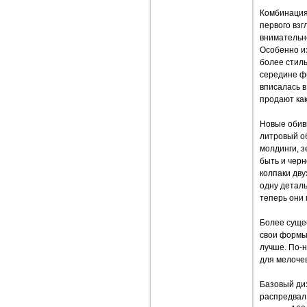
Комбинация 
первого вз
внимательн
Особенно из
более стиль
середине ф
вписалась в
продают как
Новые обив
литровый о
молдинги, з
быть и черн
колпаки дву
одну деталь
теперь они 
Более суще
свои формы
лучше. По-
для мелочев
Базовый диз
распредвал 