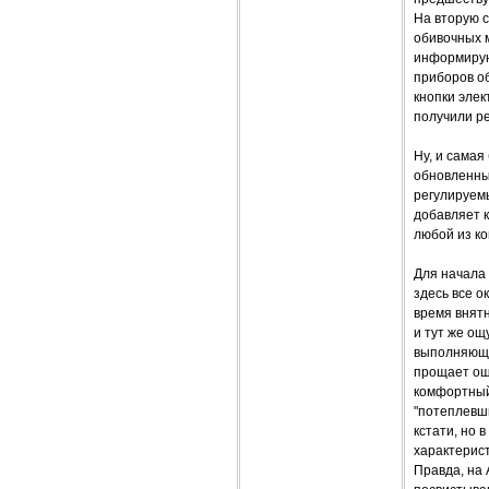
На вторую с
обивочных м
информирую
приборов об
кнопки эле
получили р
Ну, и самая
обновленны
регулируем
добавляет 
любой из к
Для начала 
здесь все о
время внятн
и тут же ощ
выполняюще
прощает ош
комфортный
"потеплевши
кстати, но 
характерист
Правда, на 