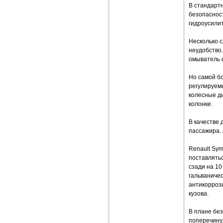
В стандартн
безопаснос
гидроусилит
Несколько 
неудобство.
омыватель 
Но самой бо
регулируемы
колесные ди
колонке.
В качестве
пассажира.
Renault Sym
поставлять
сзади на 1
гальваничес
антикорроз
кузова.
В плане бе
поперечину