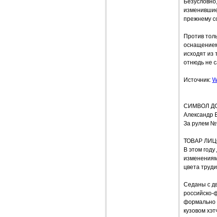
Безусловно
изменившиес
прежнему со
Против тол
оснащением.
исходят из 
отнюдь не 
Источник:
W
СИМВОЛ Д
Александр 
За рулем №
ТОВАР ЛИ
В этом год
изменениями
цвета труди
Седаны с дв
российско-
формально м
кузовом хэт