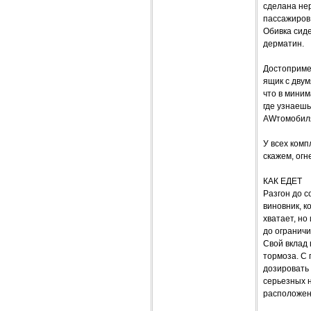
сделана нер
пассажиров,
Обивка сиде
дерматин.
Достоприме
ящик с двум
что в миним
где узнаеш
AWтомобиля 
У всех ком
скажем, огн
КАК ЕДЕТ
Разгон до с
виновник, к
хватает, н
до ограничи
Свой вклад
тормоза. С 
дозировать 
серьезных н
расположен