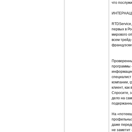
что послуж
ИНТЕРНАЦ
RTDService,
первых в Ро
мирового о
всем трейд-
французски
Проверенны
программы 
информацион
специалист 
компании, г
клиент, как
Спросите, з
дело на сам
подержанных
На «потеющ
профильных
даже перед
не заметит 