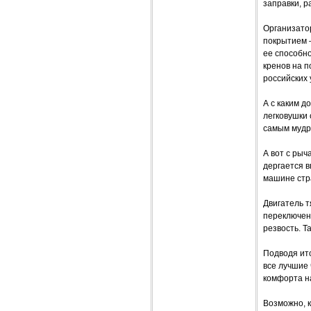
заправки, р
Организато
покрытием –
ее способн
кренов на п
российских 
А с каким д
легковушки 
самым мудр
А вот с рыч
дергается в
машине стра
Двигатель т
переключен
резвость. Т
Подводя ит
все лучшие 
комфорта на
Возможно, к