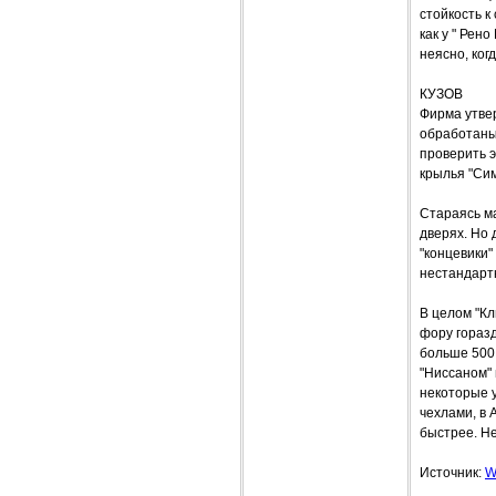
стойкость 
как у " Рен
неясно, ког
КУЗОВ
Фирма утвер
обработаны
проверить 
крылья "Сим
Стараясь м
дверях. Но 
"концевики"
нестандарт
В целом "К
фору горазд
больше 500 
"Ниссаном" 
некоторые 
чехлами, в 
быстрее. Не
Источник:
W