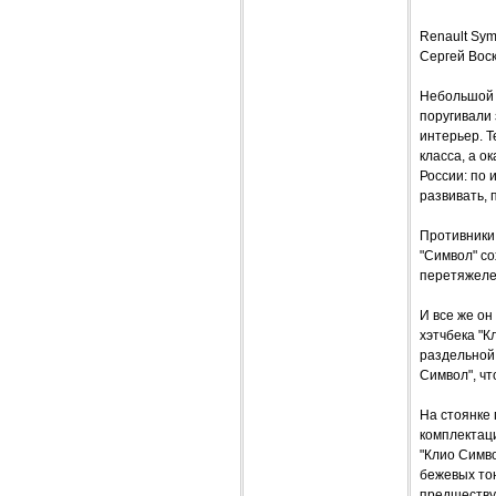
Renault S
Сергей Вос
Небольшой 
поругивали
интерьер. Т
класса, а о
России: по 
развивать, 
Противники
"Символ" с
перетяжеле
И все же о
хэтчбека "К
раздельной 
Символ", чт
На стоянке 
комплектаци
"Клио Симво
бежевых тон
предшеству