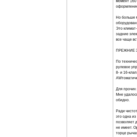
момент 160
оформление
Но больше 
оборудовани
Это климат-
задние эле
все чаще в
ПРЕЖНИЕ 
По техниче
рулевое упр
8- и 16-кла
AWтоматиче
Для прочих
Мне удалось
обидно.
Ради чистот
это одна и
позволяет д
не имеет. 
торце рыча