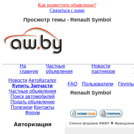
Как разместить объявление?
Связаться с нами
Просмотр темы - Renault Symbol
На
Частные
Новости
главную
объявления
партнеров
Новости
АвтоКаталог
FAQ
Пользователи
Групп
Купить Запчасти
Частные объявления
Renault Symbol
Поиск автомобилей
Подать объявление
Полезное
Контакты
Форум
»
Авторизация
Список форумов АW.BY
Французски