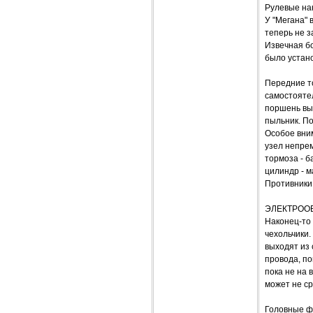
Рулевые нак
У "Мегана" 
теперь не з
Извечная бо
было устан
Передние т
самостояте
поршень выл
пыльник. По
Особое вним
узел непрем
тормоза - б
цилиндр - м
Противники 
ЭЛЕКТРОО
Наконец-то
чехольчики.
выходят из 
провода, по
пока не на 
может не ср
Головные фа