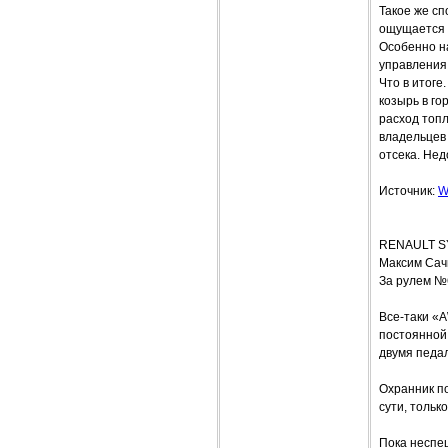
Такое же сп
ощущается 
Особенно н
управления
Что в итоге
козырь в го
расход топ
владельцев
отсека. Нед
Источник:
W
RENAULT S
Максим Сач
За рулем №
Все-таки «A
постоянной 
двумя педа
Охранник п
сути, тольк
Пока неспе