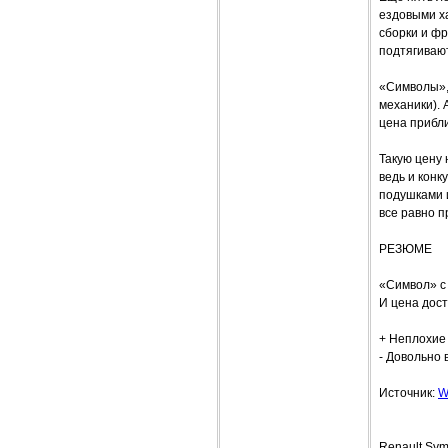
ездовыми х
сборки и ф
подтягивают
«Символы»,
механики).
цена прибли
Такую цену 
ведь и кон
подушками и
все равно п
РЕЗЮМЕ
«Символ» с
И цена дос
+ Неплохие 
- Довольно 
Источник:
W
Renault S