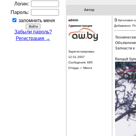
Логин:
Автор
Пароль:
запомнить меня
admin
Заголовок с
А
дминистрация
Добавлено: Пт
Забыли пароль?
Технически
Регистрация →
Объявления
Запчасти к 
Зарегистрирован:
12.01.2007
Renault Sym
Сообщения: 685
Откуда: г. Минск