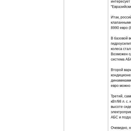
интересует 
"Евразийски
Итак, росси
клапанными
8990 евро (8
В базовой 
гидроусилит
колеса стал
Возможен од
система АБ
Второй вари
кондиционе
динамиками,
евро можно
Третий, сам
кВт/98 л. с
высоте сиде
электроприв
АБС и поду
Очевидно, н