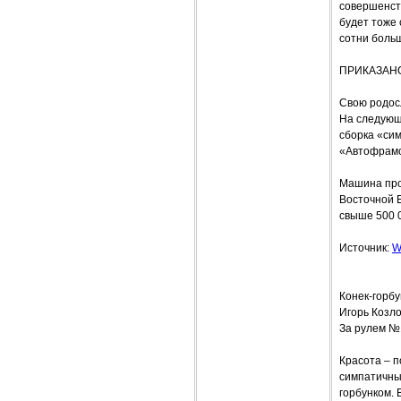
совершенств
будет тоже 
сотни боль
ПРИКАЗАН
Свою родосл
На следующи
сборка «сим
«Автофрамо
Машина прос
Восточной Е
свыше 500 
Источник:
W
Конек-горбу
Игорь Козл
За рулем №
Красота – п
симпатичны
горбунком. 