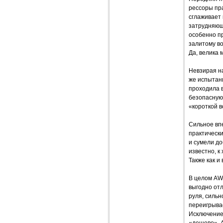
рессоры пра
сглаживает 
затрудняющ
особенно пр
залитому в
Да, велика 
Невзирая на
же испытани
проходила 
безопасную 
«короткой в
Сильное вп
практическ
и сумели до
известно, к
Также как и
В целом AW
выгодно отл
руля, силь
переигрывае
Исключение 
«дешево». А