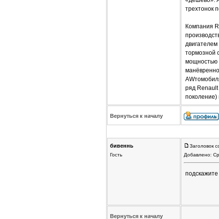
трехтонок п
Компания Re
производст
двигателем
тормозной 
мощностью 1
манёвренно
AWтомобиля
ряд Renault
поколение) 
Вернуться к началу
бивеннь
Заголовок с
Гость
Добавлено: Ср
подскажите
Вернуться к началу