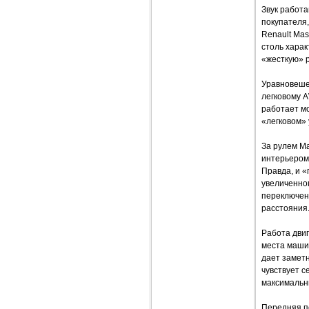
Звук работ
покупателя
Renault Mas
столь хара
«жесткую» р
Уравновешен
легковому A
работает мо
«легковом» 
За рулем Ma
интерьером,
Правда, и «
увеличенног
переключен
расстояния
Работа двиг
места машин
дает заметн
чувствует с
максимальн
Передняя по