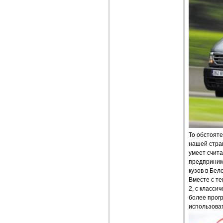
То обстояте
нашей стран
умеет счита
предпринима
кузов в Бел
Вместе с те
2, с класси
более прогр
использоват