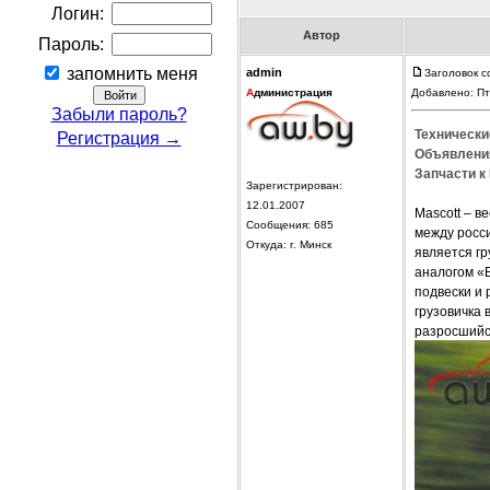
Логин:
Автор
Пароль:
запомнить меня
admin
Заголовок с
А
дминистрация
Добавлено: Пт
Забыли пароль?
Технически
Регистрация →
Объявления
Запчасти к 
Зарегистрирован:
12.01.2007
Mascott – 
Сообщения: 685
между росси
Откуда: г. Минск
является гр
аналогом «
подвески и 
грузовичка 
разросшийс