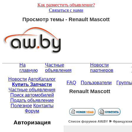
Как разместить объявление?
Связаться с нами
Просмотр темы - Renault Mascott
На
Частные
Новости
главную
объявления
партнеров
Новости
АвтоКаталог
FAQ
Пользователи
Групп
Купить Запчасти
Частные объявления
Renault Mascott
Поиск автомобилей
Подать объявление
Полезное
Контакты
Форум
»
Авторизация
Список форумов АW.BY
Французски