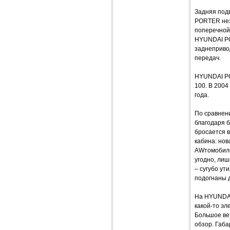
Задняя под
PORTER нез
поперечной
HYUNDAI PO
заднеприво
передач.
HYUNDAI PO
100. В 200
года.
По сравнен
благодаря 
бросается в
кабина: нов
AWтомобиль
угодно, ли
– сугубо у
подогнаны 
На HYUNDAI
какой-то эл
Большое вет
обзор. Габ