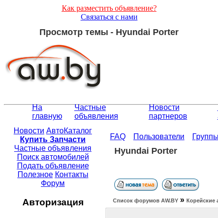
Как разместить объявление?
Связаться с нами
Просмотр темы - Hyundai Porter
На
Частные
Новости
главную
объявления
партнеров
Новости
АвтоКаталог
FAQ
Пользователи
Групп
Купить Запчасти
Частные объявления
Hyundai Porter
Поиск автомобилей
Подать объявление
Полезное
Контакты
Форум
»
Авторизация
Список форумов АW.BY
Корейские 