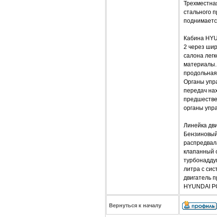
Трехместна
стального 
поднимаетс
Кабина HYU
2 через ши
салона легк
материалы. 
продольная 
Органы упр
передач нах
предшестве
органы упр
Линейка дв
Бензиновый 
распредвала
клапанный о
турбонаддув
литра с сис
двигатель п
HYUNDAI PO
Вернуться к началу