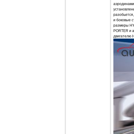
аэродинами
установлены
разобьется,
и боковые с
размеры HY
PORTER и а
двигателю 