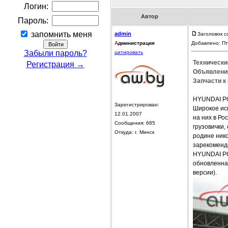
Логин:
Автор
Пароль:
запомнить меня
admin
Заголовок с
А
дминистрация
Добавлено: Пт
Забыли пароль?
цитировать
Технически
Регистрация →
Объявления
Запчасти к 
HYUNDAI PO
Зарегистрирован:
Широкое ис
12.01.2007
на них в Ро
Сообщения: 685
грузовички,
Откуда: г. Минск
родине ник
зарекоменд
HYUNDAI PO
обновленна
версии).