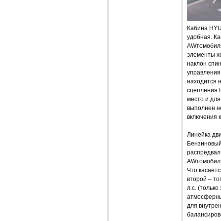
Кабина HYU
удобная. К
AWтомобиля
элементы хо
наклон спин
управления
находится 
сцепления 
место и дл
выполнен н
включения 
Линейка дв
Бензиновый 
распредвал,
AWтомобилях
Что касаетс
второй – то
л.с. (тольк
атмосферный
для внутре
балансиров