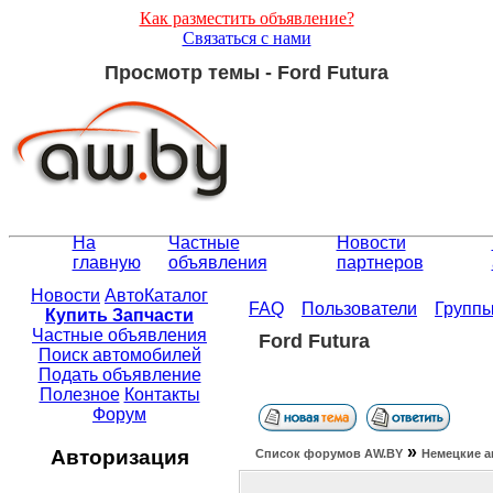
Как разместить объявление?
Связаться с нами
Просмотр темы - Ford Futura
На
Частные
Новости
главную
объявления
партнеров
Новости
АвтоКаталог
FAQ
Пользователи
Групп
Купить Запчасти
Частные объявления
Ford Futura
Поиск автомобилей
Подать объявление
Полезное
Контакты
Форум
»
Авторизация
Список форумов АW.BY
Немецкие а