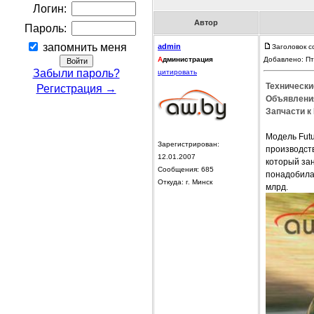
Логин:
Автор
Пароль:
запомнить меня
admin
Заголовок с
А
дминистрация
Добавлено: Пт
Забыли пароль?
цитировать
Технически
Регистрация →
Объявления
Запчасти к 
Модель Fut
Зарегистрирован:
производств
12.01.2007
который за
Сообщения: 685
понадобила
Откуда: г. Минск
млрд.