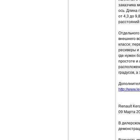
заказчика м
ось. Длина 
от 4,3 до 9
расстояний (
Отдельного 
внешнего во
классе; пе
ресиверы и
где нужен б
простоте и 
расположен
градусов, а
Дополнител
http://www.l
Renault Ker
09 Марта 2
В дилерском
демонстрац
Важность ме