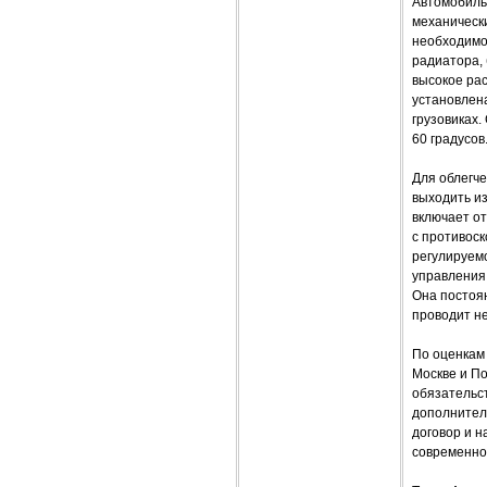
Автомобиль
механически
необходимо
радиатора, 
высокое ра
установлена
грузовиках.
60 градусов
Для облегче
выходить из
включает от
с противос
регулируемо
управления 
Она постоя
проводит н
По оценкам 
Москве и П
обязательст
дополнител
договор и н
современно