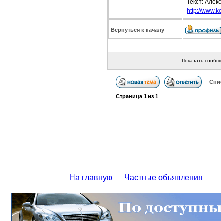
Текст: Алек
http://www.ko
Вернуться к началу
Показать сообщ
Спи
Страница
1
из
1
На главную
Частные объявления