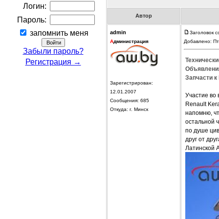
Логин:
Автор
Пароль:
запомнить меня
admin
Заголовок с
А
дминистрация
Добавлено: Пт
Забыли пароль?
Технически
Регистрация →
Объявления
Запчасти к 
Зарегистрирован:
12.01.2007
Участие во
Сообщения: 685
Renault Ker
Откуда: г. Минск
напомню, чт
остальной 
по душе ци
друг от дру
Латинской А