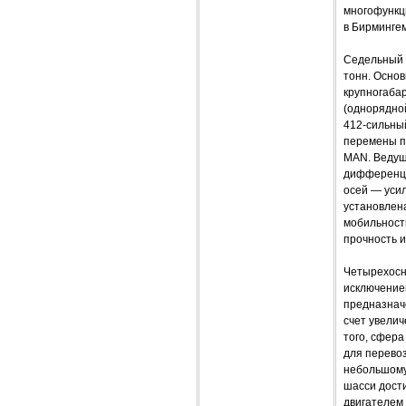
многофункц
в Бирминге
Седельный 
тонн. Осно
крупногабар
(однорядно
412-сильный
перемены пе
MAN. Ведущ
дифференци
осей — уси
установлена
мобильност
прочность и
Четырехосни
исключение
предназнач
счет увелич
того, сфер
для перевоз
небольшому 
шасси дости
двигателем 