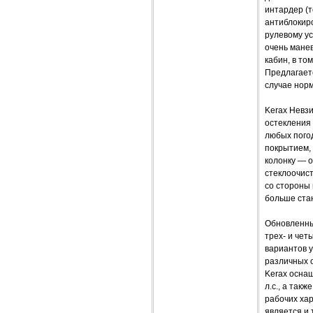
интардер (т
антиблокир
рулевому ус
очень мане
кабин, в то
Предлагаетс
случае норм
Kerax Невзи
остекления
любых погод
покрытием,
колонку — 
стеклоочист
со стороны 
больше ста
Обновленный
трех- и чет
вариантов у
различных 
Kerax оснащ
л.с., а так
рабочих ха
является и 