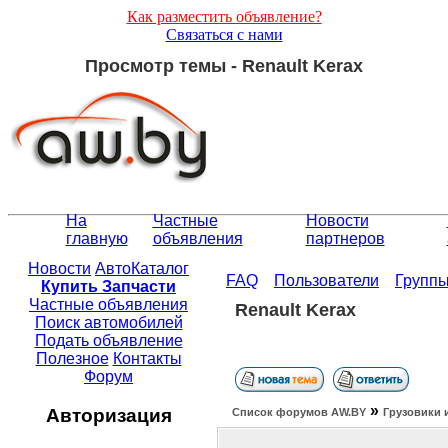
Как разместить объявление?
Связаться с нами
Просмотр темы - Renault Kerax
На
Частные
Новости
главную
объявления
партнеров
Новости
АвтоКаталог
FAQ
Пользователи
Групп
Купить Запчасти
Частные объявления
Renault Kerax
Поиск автомобилей
Подать объявление
Полезное
Контакты
Форум
»
Авторизация
Список форумов АW.BY
Грузовики 