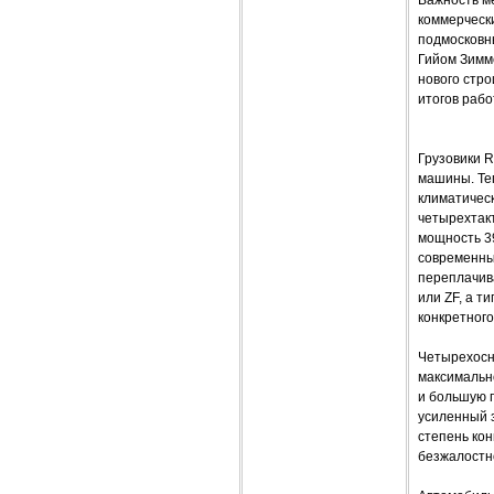
коммерчески
подмосковн
Гийом Зимме
нового стр
итогов рабо
Грузовики R
машины. Те
климатичес
четырехтак
мощность 39
современный
переплачива
или ZF, а т
конкретног
Четырехосн
максимальн
и большую г
усиленный з
степень ко
безжалостно