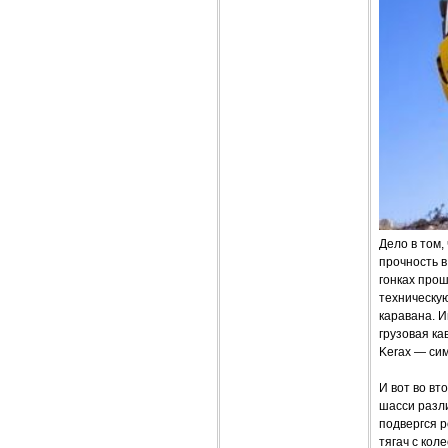
Дело в том,
прочность 
гонках прош
техническу
каравана. И
грузовая ка
Kerax — си
И вот во вт
шасси разл
подвергся 
тягач с кол