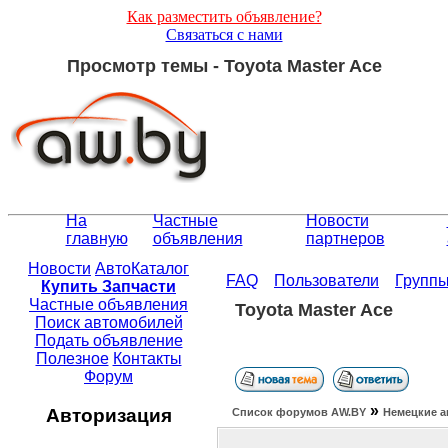
Как разместить объявление?
Связаться с нами
Просмотр темы - Toyota Master Ace
На
Частные
Новости
главную
объявления
партнеров
Новости
АвтоКаталог
FAQ
Пользователи
Групп
Купить Запчасти
Частные объявления
Toyota Master Ace
Поиск автомобилей
Подать объявление
Полезное
Контакты
Форум
»
Авторизация
Список форумов АW.BY
Немецкие а