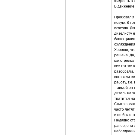
жидкость вы
В движение 
Пробовал я 
новую. В то
исчезла. Дв
дизелисту н
блока цилин
охлаждения,
Хорошо, что
решена. Да,
как стрелка
все тот же 
разобрали,
вставили ее
работу, т.е
– зимой он 
дизель на 
тратится на
Считаю, сла
часто летят
и не было т
Недавно ст
ранее, они
наболдажни