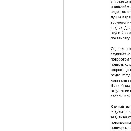
упирается в
японский «т
когда такой
лучше парам
торможении
задних. До
втулкой и с
постановку:
Оценил я вс
ступицах к
поворотом 
привод. Кст
скорость дв
редко, когд
кювета выта
бы не была.
отсутствии 
стояли, или
Каждый год 
ездили на р
ездить на 
повышенный 
приморского