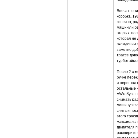
Впечатлени
коробка, 19
конечно, ра
машину и ра
вторых, нес
которая не
вхождении 
заметно до
трассе дово
турботайме
После 2-х м
ручке перек
я перегнал 
остальные –
AWтобуса п
снимать рад
машину я за
снять и пос
этого троси
максимально
двигателя п
расширитель