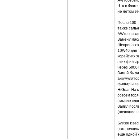
AWтосервис 
Что в блоке
не летом эт
После 100 т
также сальн
AWтосервисе
Замену масл
Шевроновск
10W40 для т
корейских 
этих фильтр
через 5000 
Зимой были 
аккумулятор
фильтр и за
HiGear. На 
совсем горя
смысле слов
Залил после
(название н
Ближе к ве
наконечники
еще одной 