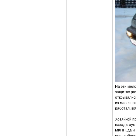
На эти мело
защитах раз
открывалис
из масляног
работал, в
Хозяйкой п
назад с аук
МКПП, да и 
ненадобнос