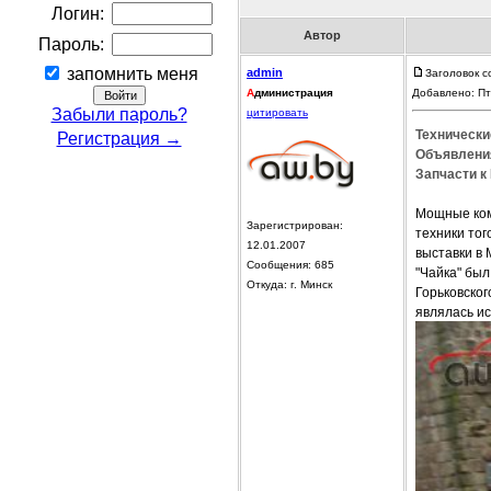
Логин:
Автор
Пароль:
запомнить меня
admin
Заголовок с
А
дминистрация
Добавлено: Пт
Забыли пароль?
цитировать
Технически
Регистрация →
Объявления
Запчасти к 
Мощные ком
Зарегистрирован:
техники то
12.01.2007
выставки в
Сообщения: 685
"Чайка" был
Откуда: г. Минск
Горьковског
являлась и