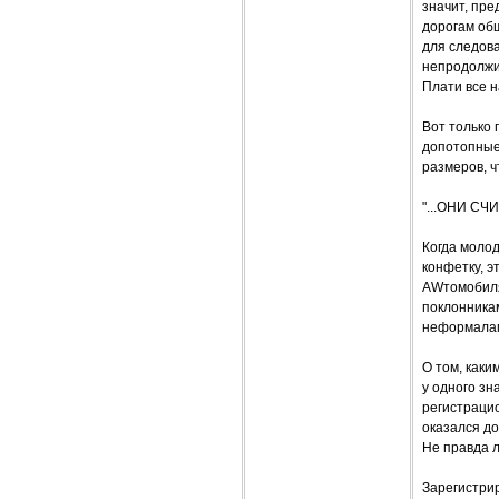
значит, пре
дорогам общ
для следова
непродолжит
Плати все 
Вот только 
допотопные
размеров, ч
"...ОНИ С
Когда молод
конфетку, э
AWтомобиля 
поклонника
неформалам
О том, каки
у одного зн
регистраци
оказался до
Не правда 
Зарегистрир