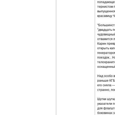
попадающей 
тернистом п
выпущенному
красавицу Ч
"Большинст
"двадцать п
чудовищный 
отважится п
Карин превр
открыть ка
генератором
поездок...
телохранит
оснащенный
Над особо 
раньше КГБ 
его сняла —
странно, по
Шутки шутка
указатели 
для флагшт
боковинах з