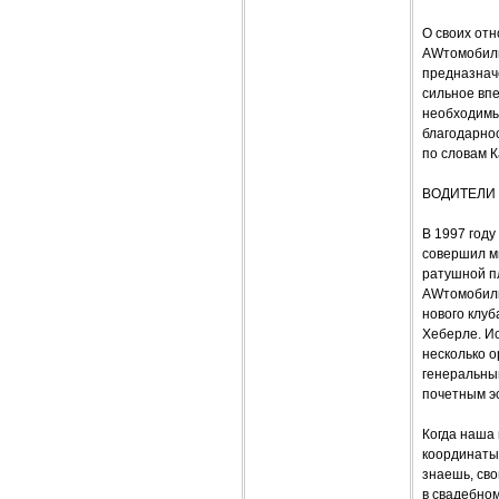
О своих отн
AWтомобиль
предназнач
сильное впе
необходимы
благодарно
по словам 
ВОДИТЕЛИ 
В 1997 году
совершил м
ратушной п
AWтомобиль
нового клу
Хеберле. Ис
несколько о
генеральны
почетным эс
Когда наша 
координаты,
знаешь, св
в свадебном