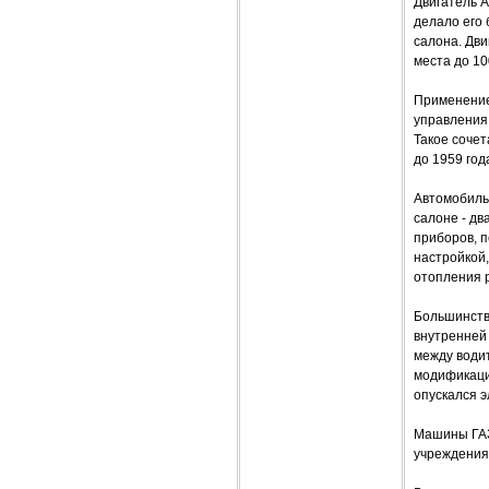
Двигатель 
делало его 
салона. Дви
места до 10
Применение
управления
Такое соче
до 1959 год
Автомобиль
салоне - дв
приборов, 
настройкой
отопления 
Большинств
внутренней
между води
модификация
опускался э
Машины ГАЗ
учреждениях