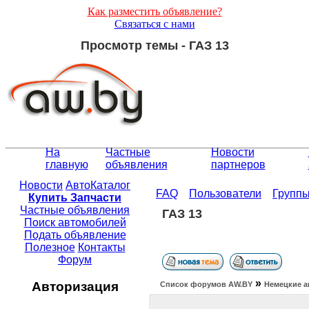
Как разместить объявление?
Связаться с нами
Просмотр темы - ГАЗ 13
На
Частные
Новости
главную
объявления
партнеров
Новости
АвтоКаталог
FAQ
Пользователи
Групп
Купить Запчасти
Частные объявления
ГАЗ 13
Поиск автомобилей
Подать объявление
Полезное
Контакты
Форум
»
Авторизация
Список форумов АW.BY
Немецкие а