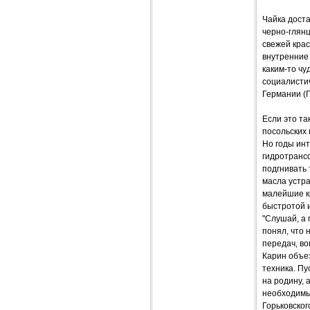
Чайка доста
черно-глянц
свежей крас
внутренние
каким-то чу
социалисти
Германии (Г
Если это т
посольских
Но годы инт
гидротрансф
подгнивать 
масла устр
малейшие к
быстротой и
"Слушай, а 
понял, что 
передач, во
Карин объе
техника. Пу
на родину, 
необходимые
Горьковског