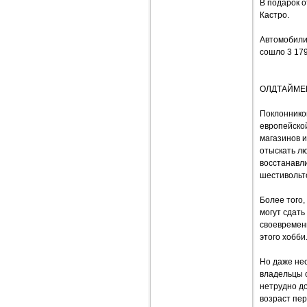
В подарок 
Кастро.
Автомобили 
сошло 3 179
ОЛДТАЙМЕ
Поклоннико
европейско
магазинов и
отыскать лю
восстанавл
шестивольт
Более того
могут сдать
своевременн
этого хобби
Но даже не
владельцы 
нетрудно до
возраст пер